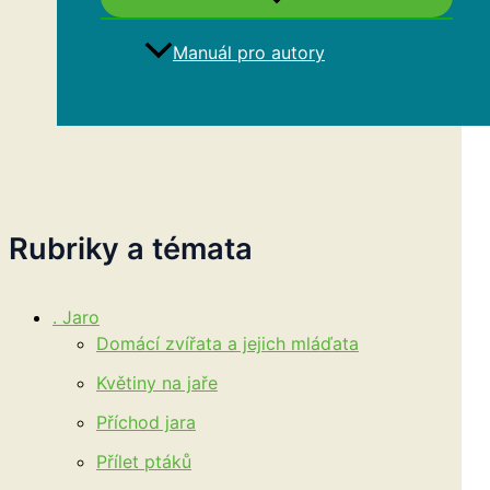
Manuál pro autory
Hledat
Rubriky a témata
. Jaro
Domácí zvířata a jejich mláďata
Květiny na jaře
Příchod jara
Přílet ptáků