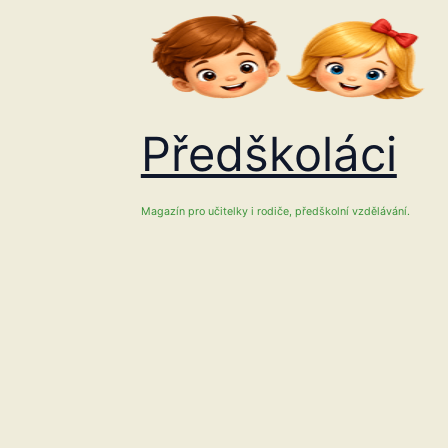
Přeskočit
na
obsah
Předškoláci
Magazín pro učitelky i rodiče, předškolní vzdělávání.