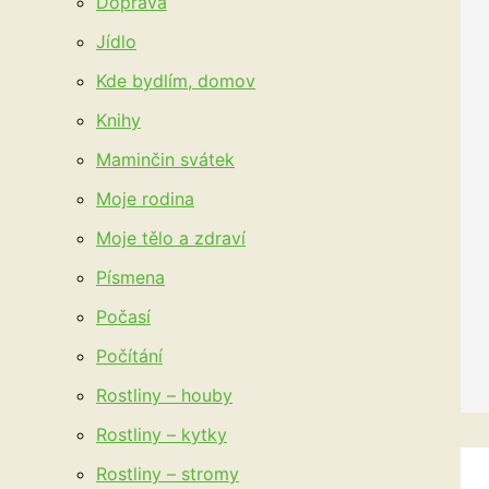
Doprava
Jídlo
Kde bydlím, domov
Knihy
Maminčin svátek
Moje rodina
Moje tělo a zdraví
Písmena
Počasí
Počítání
Rostliny – houby
Rostliny – kytky
Rostliny – stromy