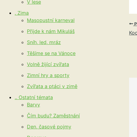
V lese
. Zima
Masopustní karneval
P
Přijde k nám Mikuláš
Ko
Sníh, led, mráz
Těšíme se na Vánoce
Volně žijící zvířata
Zimní hry a sporty
Zvířata a ptáci v zimě
.. Ostatní témata
Barvy
Čím budu? Zaměstnání
Den, časové pojmy