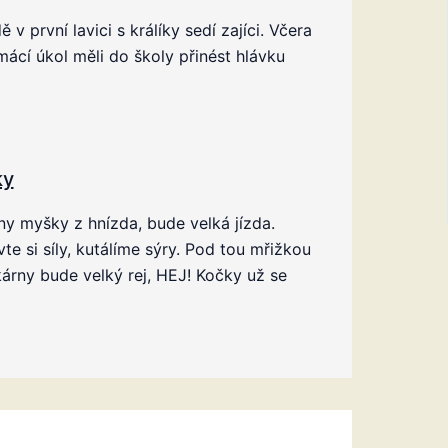
ě v první lavici s králíky sedí zajíci. Včera
ácí úkol měli do školy přinést hlávku
ky
y myšky z hnízda, bude velká jízda.
vte si síly, kutálíme sýry. Pod tou mřižkou
árny bude velký rej, HEJ! Kočky už se