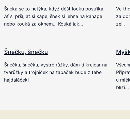
Šneka se to netýká, když déšť louku postříká.
Ve tříd
Ať si prší, ať si kape, šnek si lehne na kanape
za dom
nebo kouká za oknem… Kouká jak…
zelí.
Šnečku, šnečku
Myš
Šnečku, šnečku, vystrč růžky, dám ti krejcar na
Všechn
tvarůžky a trojníček na tabáček bude z tebe
Připra
hajdaláček!
u mlék
blíží…