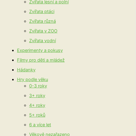
Zvířata lesní a polní
Zvířata ptáci
Zvířata různá
Zvířata v ZOO
Zvířata vodní
Experimenty a pokusy
Filmy pro děti a mládež
Hádanky
Hry podle věku
0-3 roky
3+ roky
4+ roky
5+ roků
6 a více let
Věkově nezařazeno