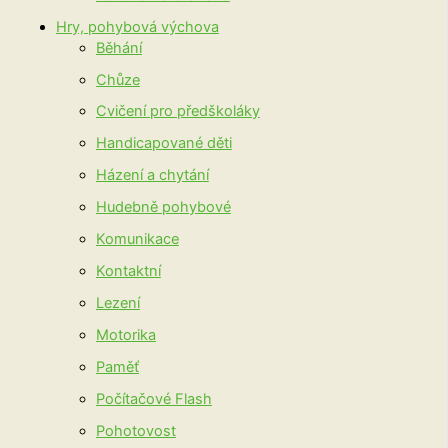
Hry, pohybová výchova
Běhání
Chůze
Cvičení pro předškoláky
Handicapované děti
Házení a chytání
Hudebně pohybové
Komunikace
Kontaktní
Lezení
Motorika
Paměť
Počítačové Flash
Pohotovost