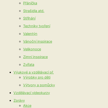
Přáníčka
Strašidla atd.
Stříhání
Techniky tvoření
Valentýn
Vánoční inspirace
Velikonoce
Zimní inspirace
Zvířata
Výukové a vzdělávací př.
Výrobky pro děti
Výtvory a pomůcky
Vzdělávací videokurzy
Zprávy
Akce