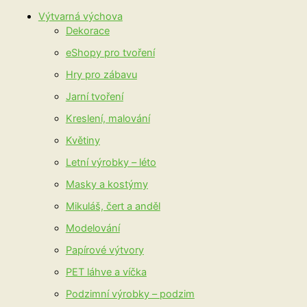
Výtvarná výchova
Dekorace
eShopy pro tvoření
Hry pro zábavu
Jarní tvoření
Kreslení, malování
Květiny
Letní výrobky – léto
Masky a kostýmy
Mikuláš, čert a anděl
Modelování
Papírové výtvory
PET láhve a víčka
Podzimní výrobky – podzim