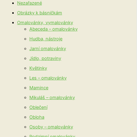
Nezařazené
Obrázky k básničkám
Omalovánky, vymalovánky
Abeceda – omalovánky
Hudba, nástroje
Jarní omalovánky
Jídlo, potraviny
Květinky
Les – omalovánky
Mamince
Mikuláš – omalovánky
Oblečení
Obloha
Osoby – omalovánky
Podzimní omalovánky