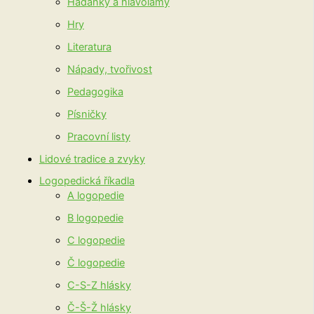
Hádanky a hlavolamy
Hry
Literatura
Nápady, tvořivost
Pedagogika
Písničky
Pracovní listy
Lidové tradice a zvyky
Logopedická říkadla
A logopedie
B logopedie
C logopedie
Č logopedie
C-S-Z hlásky
Č-Š-Ž hlásky