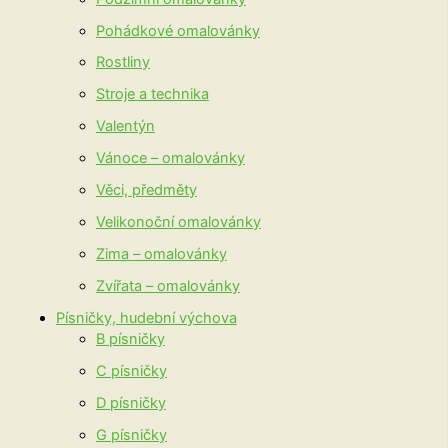
Pohádkové omalovánky
Rostliny
Stroje a technika
Valentýn
Vánoce – omalovánky
Věci, předměty
Velikonoční omalovánky
Zima – omalovánky
Zvířata – omalovánky
Písničky, hudební výchova
B písničky
C písničky
D písničky
G písničky