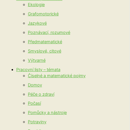
Ekologie
Grafomotorické
Jazykové
Poznávací, rozumové
Předmatematické
Smyslové, citové
Výtvarné
Pracovní listy – témata
Číselné a matematické pojmy
Domov
Péče o zdraví
Počasí
Pomůcky a nástroje
Potraviny