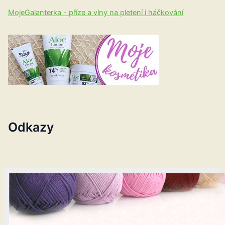
MojeGalanterka - příze a vlny na pletení i háčkování
Odkazy