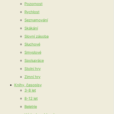
Pozornost
Rychlost
Seznamování
Skákání
Slovní zásoba
Sluchové
Smyslové
Spolupráce
Stolní hry
Zimní hry
Knihy, časopisy
3-8 let
8-12 let
Beletrie