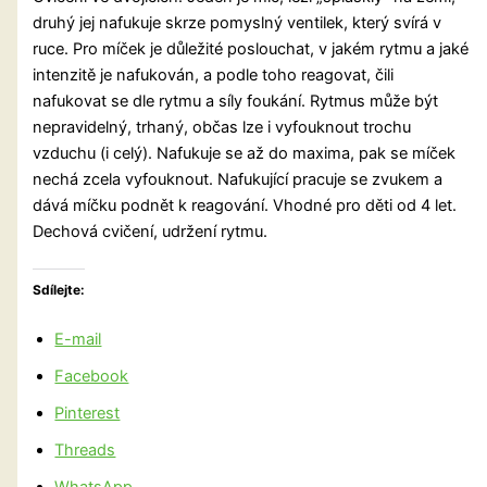
druhý jej nafukuje skrze pomyslný ventilek, který svírá v
ruce. Pro míček je důležité poslouchat, v jakém rytmu a jaké
intenzitě je nafukován, a podle toho reagovat, čili
nafukovat se dle rytmu a síly foukání. Rytmus může být
nepravidelný, trhaný, občas lze i vyfouknout trochu
vzduchu (i celý). Nafukuje se až do maxima, pak se míček
nechá zcela vyfouknout. Nafukující pracuje se zvukem a
dává míčku podnět k reagování. Vhodné pro děti od 4 let.
Dechová cvičení, udržení rytmu.
Sdílejte:
E-mail
Facebook
Pinterest
Threads