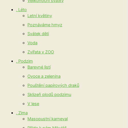
Velikonoční svátky
. Léto
Letní květiny
Poznáváme hmyz
Svátek dětí
Voda
Zvířata v ZOO
. Podzim
Barevné listí
Ovoce a zelenina
Pouštění papírových draků
Sklizeň plodů podzimu
V lese
. Zima
Masopustní karneval
Přijde k nám Mikuláš