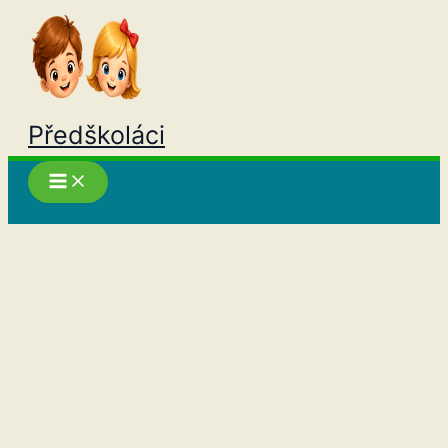
Přeskočit
na
obsah
Předškoláci
Hledat