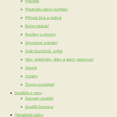
Pravidla
Předměty denní potřeby
Příroda živá a neživá
Roční období
Rostliny a stromy
Smyslové vnímání
Svět živočichů, zvířat
Věci, předměty, látky a jejich vlastnosti
Vesmír
Vztahy
Životní prostředí
Soutěže o ceny
Seznam soutěží
Soutěž Doprava
Tématické plány