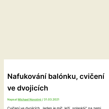
Nafukování balónku, cvičení
ve dvojicích
Napsal
Michael Novotný
/
31.03.2021
Cvičení ve dvojicích. Jeden je míč, leží „splasklý“ na zemi,