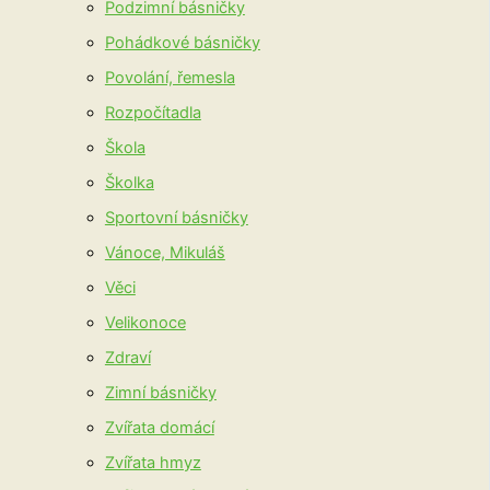
Podzimní básničky
Pohádkové básničky
Povolání, řemesla
Rozpočítadla
Škola
Školka
Sportovní básničky
Vánoce, Mikuláš
Věci
Velikonoce
Zdraví
Zimní básničky
Zvířata domácí
Zvířata hmyz