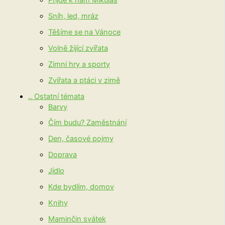
Sníh, led, mráz
Těšíme se na Vánoce
Volně žijící zvířata
Zimní hry a sporty
Zvířata a ptáci v zimě
.. Ostatní témata
Barvy
Čím budu? Zaměstnání
Den, časové pojmy
Doprava
Jídlo
Kde bydlím, domov
Knihy
Maminčin svátek