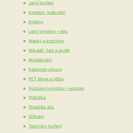
Jarní tvoření
Kreslení, malování
Květiny
Letní výrobky – léto
Masky a kostýmy
Mikuláš, čert a anděl
Modelování
Papírové výtvory
PET láhve a víčka
Podzimní výrobky – podzim
Přáníčka
Strašidla atd.
Stříhání
Techniky tvoření