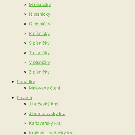
M písničky
N písničky
O písničky
P písničky
S písničky
T písničky
V písničky
Z písničky
Pohádky
Malované čtení
Pověsti
Jihočeský kraj
Jihomoravský kraj
Karlovarský kraj
Králové-Hradecký kraj