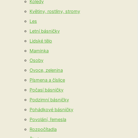
Koledy
Květiny, rostliny, stromy
Les
Letní básničky
Lidské tělo
Maminka
Osoby
Ovoce, zelenina
Písmena a číslice
Počasí básničky
Podzimní básničky
Pohádkové básničky
Povolání, řemesla
Rozpočítadla