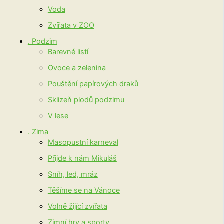
Voda
Zvířata v ZOO
. Podzim
Barevné listí
Ovoce a zelenina
Pouštění papírových draků
Sklizeň plodů podzimu
V lese
. Zima
Masopustní karneval
Přijde k nám Mikuláš
Sníh, led, mráz
Těšíme se na Vánoce
Volně žijící zvířata
Zimní hry a sporty