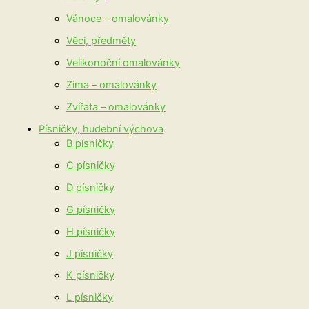
Vánoce – omalovánky
Věci, předměty
Velikonoční omalovánky
Zima – omalovánky
Zvířata – omalovánky
Písničky, hudební výchova
B písničky
C písničky
D písničky
G písničky
H písničky
J písničky
K písničky
L písničky