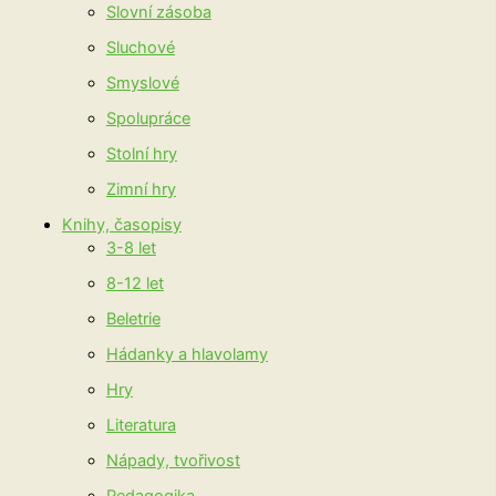
Slovní zásoba
Sluchové
Smyslové
Spolupráce
Stolní hry
Zimní hry
Knihy, časopisy
3-8 let
8-12 let
Beletrie
Hádanky a hlavolamy
Hry
Literatura
Nápady, tvořivost
Pedagogika