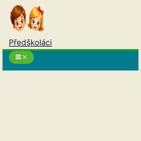
Přeskočit
na
obsah
Předškoláci
Hledat