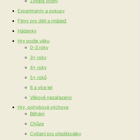
Zvířata vodní
Experimenty a pokusy
Filmy pro děti a mládež
Hádanky
Hry podle věku
0-3 roky
3+ roky
4+ roky
5+ roků
6 a více let
Věkově nezařazeno
Hry, pohybová výchova
Běhání
Chůze
Cvičení pro předškoláky