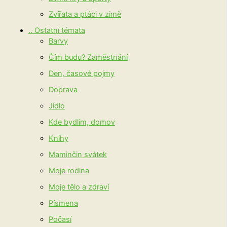
Zvířata a ptáci v zimě
.. Ostatní témata
Barvy
Čím budu? Zaměstnání
Den, časové pojmy
Doprava
Jídlo
Kde bydlím, domov
Knihy
Maminčin svátek
Moje rodina
Moje tělo a zdraví
Písmena
Počasí