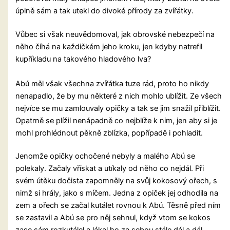
úplně sám a tak utekl do divoké přírody za zvířátky.
Vůbec si však neuvědomoval, jak obrovské nebezpečí na
něho číhá na každičkém jeho kroku, jen kdyby natrefil
kupříkladu na takového hladového lva?
Abú měl však všechna zvířátka tuze rád, proto ho nikdy
nenapadlo, že by mu některé z nich mohlo ublížit. Ze všech
nejvíce se mu zamlouvaly opičky a tak se jim snažil přiblížit.
Opatrně se plížil nenápadně co nejblíže k nim, jen aby si je
mohl prohlédnout pěkně zblízka, popřípadě i pohladit.
Jenomže opičky ochočené nebyly a malého Abú se
polekaly. Začaly vřískat a utíkaly od něho co nejdál. Při
svém útěku dočista zapomněly na svůj kokosový ořech, s
nimž si hrály, jako s míčem. Jedna z opiček jej odhodila na
zem a ořech se začal kutálet rovnou k Abú. Těsně před ním
se zastavil a Abú se pro něj sehnul, když vtom se kokos