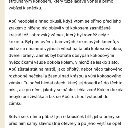
strouhaným kokosem, který tuze lákavě voněl a přímo
vybízel k snědku.
Abú neodolal a hned okusil, když vtom se přímo před jeho
zrakem z ničeho nic objevil v té kokosem zasněžené
krajině též i obrovský zámek, který byl rovněž celý z
kokosu. Byl postavěn z barevných kokosových kmenů, v
nichž se náramně vyjímala všechna ta bílá kokosová okna,
dveře i brány. Zámek byl bohatě obsypán kokosovými
hvězdičkami všude dokola kolem, v nichž se lesklo zlato.
Abú zůstal stát na místě, jako přibitý, neboť něco takového
rozhodně nečekal a žasnul nad krásou a vůní kokosového
zámku. Tu počal hledat ořech, který jej dovedl až do těchto
míst, ale po něm, jakoby se náhle slehla zem! Kolem dokola
nebylo ani živáčka a tak se Abú rozhodl vstoupit do
zámku.
Sotva se k němu přiblížil jen o kousíček blíž, jeho brány se
před ním samy slavnostně otevřely a po jeho vejití se opět