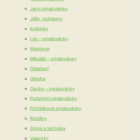
Jarní omalovánky
Jídlo, potraviny
Květinky
Les – omalovánky
Mamince
Mikuláš – omalovánky
Oblečení
Obloha
Osoby – omalovánky
Podzimní omalovánky
Pohádkové omalovánky
Rostliny
Stroje a technika
Valentýn