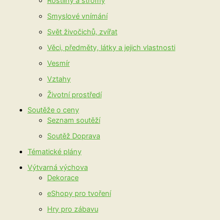
Rostliny a stromy
Smyslové vnímání
Svět živočichů, zvířat
Věci, předměty, látky a jejich vlastnosti
Vesmír
Vztahy
Životní prostředí
Soutěže o ceny
Seznam soutěží
Soutěž Doprava
Tématické plány
Výtvarná výchova
Dekorace
eShopy pro tvoření
Hry pro zábavu