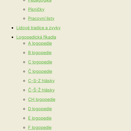
Písničky
Pracovní listy
Lidové tradice a zvyky
Logopedická říkadla
A logopedie
B logopedie
C logopedie
Č logopedie
C-S-Z hlásky
Č-Š-Ž hlásky
CH logopedie
D logopedie
E logopedie
F logopedie