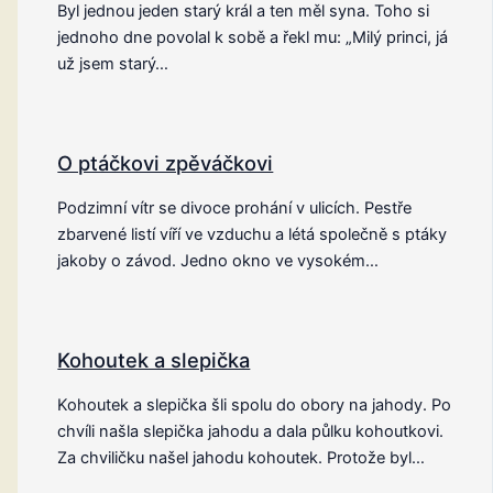
Byl jednou jeden starý král a ten měl syna. Toho si
jednoho dne povolal k sobě a řekl mu: „Milý princi, já
už jsem starý…
O ptáčkovi zpěváčkovi
Podzimní vítr se divoce prohání v ulicích. Pestře
zbarvené listí víří ve vzduchu a létá společně s ptáky
jakoby o závod. Jedno okno ve vysokém…
Kohoutek a slepička
Kohoutek a slepička šli spolu do obory na jahody. Po
chvíli našla slepička jahodu a dala půlku kohoutkovi.
Za chviličku našel jahodu kohoutek. Protože byl…