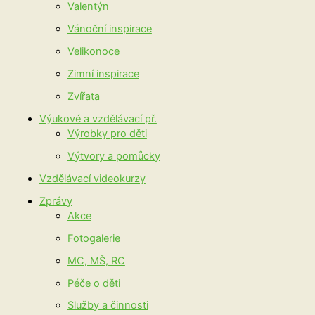
Valentýn
Vánoční inspirace
Velikonoce
Zimní inspirace
Zvířata
Výukové a vzdělávací př.
Výrobky pro děti
Výtvory a pomůcky
Vzdělávací videokurzy
Zprávy
Akce
Fotogalerie
MC, MŠ, RC
Péče o děti
Služby a činnosti