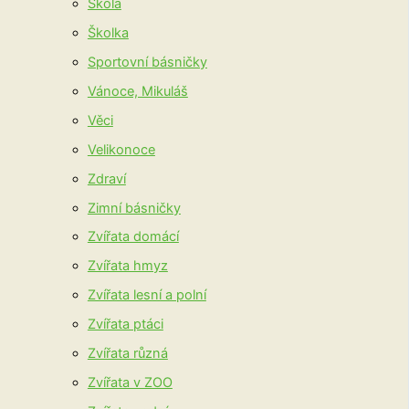
Škola
Školka
Sportovní básničky
Vánoce, Mikuláš
Věci
Velikonoce
Zdraví
Zimní básničky
Zvířata domácí
Zvířata hmyz
Zvířata lesní a polní
Zvířata ptáci
Zvířata různá
Zvířata v ZOO