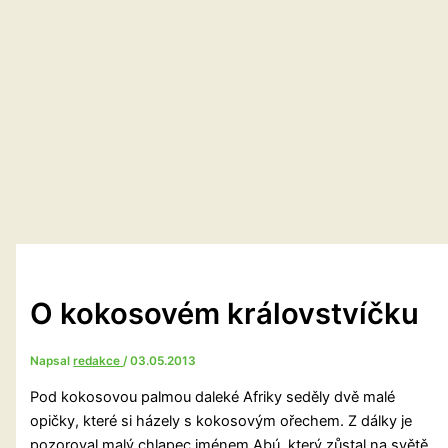
O kokosovém královstvíčku
Napsal
redakce
/
03.05.2013
Pod kokosovou palmou daleké Afriky seděly dvě malé
opičky, které si házely s kokosovým ořechem. Z dálky je
pozoroval malý chlapec jménem Abú, který zůstal na světě