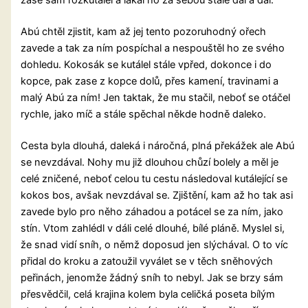
zase sám rozkutálel a lákal ho za sebou stále dál a dál.
Abú chtěl zjistit, kam až jej tento pozoruhodný ořech
zavede a tak za ním pospíchal a nespouštěl ho ze svého
dohledu. Kokosák se kutálel stále vpřed, dokonce i do
kopce, pak zase z kopce dolů, přes kamení, travinami a
malý Abú za ním! Jen taktak, že mu stačil, neboť se otáčel
rychle, jako míč a stále spěchal někde hodně daleko.
Cesta byla dlouhá, daleká i náročná, plná překážek ale Abú
se nevzdával. Nohy mu již dlouhou chůzí bolely a měl je
celé zničené, neboť celou tu cestu následoval kutálející se
kokos bos, avšak nevzdával se. Zjištění, kam až ho tak asi
zavede bylo pro něho záhadou a potácel se za ním, jako
stín. Vtom zahlédl v dáli celé dlouhé, bílé pláně. Myslel si,
že snad vidí sníh, o němž doposud jen slýchával. O to víc
přidal do kroku a zatoužil vyválet se v těch sněhových
peřinách, jenomže žádný sníh to nebyl. Jak se brzy sám
přesvědčil, celá krajina kolem byla celičká poseta bílým