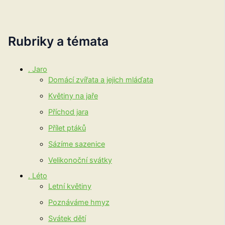
Rubriky a témata
. Jaro
Domácí zvířata a jejich mláďata
Květiny na jaře
Příchod jara
Přílet ptáků
Sázíme sazenice
Velikonoční svátky
. Léto
Letní květiny
Poznáváme hmyz
Svátek dětí