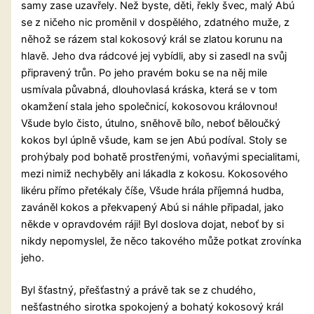
samy zase uzavřely. Než byste, děti, řekly švec, malý Abú
se z ničeho nic proměnil v dospělého, zdatného muže, z
něhož se rázem stal kokosový král se zlatou korunu na
hlavě. Jeho dva rádcové jej vybídli, aby si zasedl na svůj
připravený trůn. Po jeho pravém boku se na něj mile
usmívala půvabná, dlouhovlasá kráska, která se v tom
okamžení stala jeho společnicí, kokosovou královnou!
Všude bylo čisto, útulno, sněhově bílo, neboť běloučký
kokos byl úplně všude, kam se jen Abú podíval. Stoly se
prohýbaly pod bohatě prostřenými, voňavými specialitami,
mezi nimiž nechyběly ani lákadla z kokosu. Kokosového
likéru přímo přetékaly číše, Všude hrála příjemná hudba,
zaváněl kokos a překvapený Abú si náhle připadal, jako
někde v opravdovém ráji! Byl doslova dojat, neboť by si
nikdy nepomyslel, že něco takového může potkat zrovínka
jeho.
Byl šťastný, přešťastný a právě tak se z chudého,
nešťastného sirotka spokojený a bohatý kokosový král