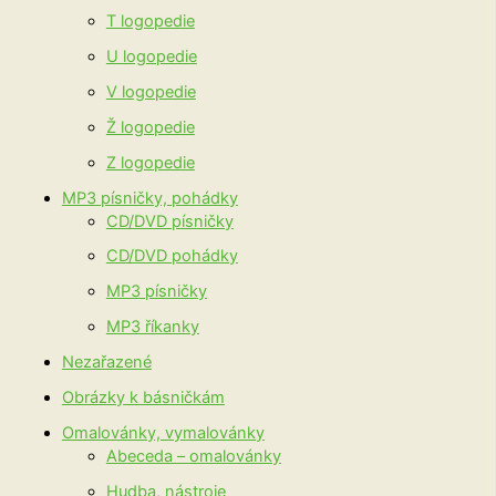
T logopedie
U logopedie
V logopedie
Ž logopedie
Z logopedie
MP3 písničky, pohádky
CD/DVD písničky
CD/DVD pohádky
MP3 písničky
MP3 říkanky
Nezařazené
Obrázky k básničkám
Omalovánky, vymalovánky
Abeceda – omalovánky
Hudba, nástroje