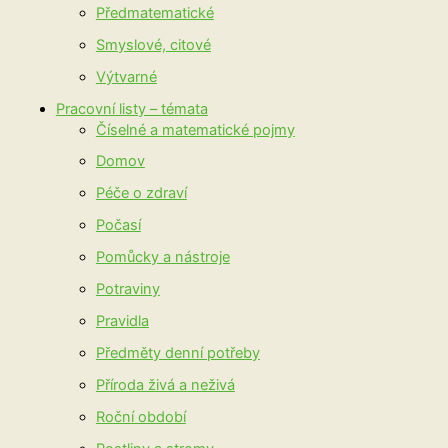
Předmatematické
Smyslové, citové
Výtvarné
Pracovní listy – témata
Číselné a matematické pojmy
Domov
Péče o zdraví
Počasí
Pomůcky a nástroje
Potraviny
Pravidla
Předměty denní potřeby
Příroda živá a neživá
Roční období