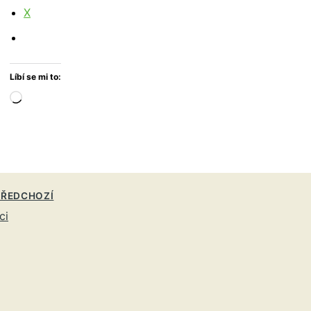
X
Líbí se mi to:
Načítání…
ŘEDCHOZÍ
ci