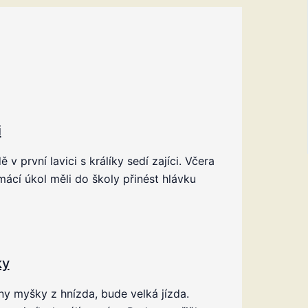
i
ě v první lavici s králíky sedí zajíci. Včera
ácí úkol měli do školy přinést hlávku
ky
y myšky z hnízda, bude velká jízda.