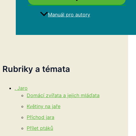
Manuál pro autory
Hledat
Rubriky a témata
. Jaro
Domácí zvířata a jejich mláďata
Květiny na jaře
Příchod jara
Přílet ptáků