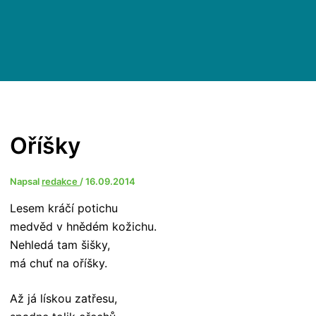
Oříšky
Napsal
redakce
/
16.09.2014
Lesem kráčí potichu
medvěd v hnědém kožichu.
Nehledá tam šišky,
má chuť na oříšky.
Až já lískou zatřesu,