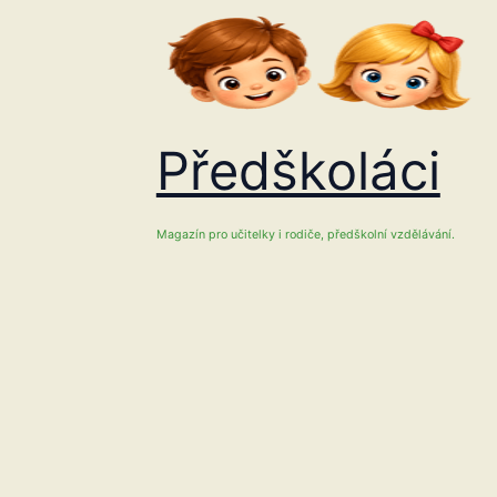
Přeskočit
na
obsah
Předškoláci
Magazín pro učitelky i rodiče, předškolní vzdělávání.