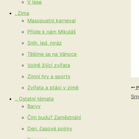
V lese
. Zima
Masopustní karneval
Přijde k nám Mikuláš
Sníh, led, mráz
Těšíme se na Vánoce
Volně žijící zvířata
Zimní hry a sporty
Zvířata a ptáci v zimě
P
Srn
.. Ostatní témata
Barvy
Čím budu? Zaměstnání
Den, časové pojmy