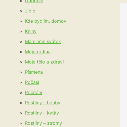
Doprava
Jídlo
Kde bydlím, domov
Knihy
Maminčin svátek
Moje rodina
Moje tělo a zdraví
Písmena
Počasí
Počítání
Rostliny – houby
Rostliny – kytky
Rostliny – stromy