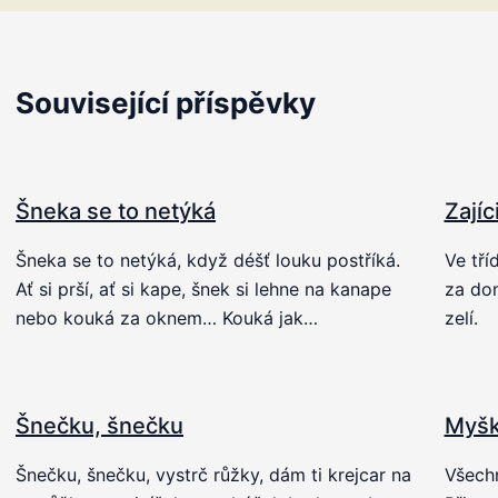
Související příspěvky
Šneka se to netýká
Zajíc
Šneka se to netýká, když déšť louku postříká.
Ve tříd
Ať si prší, ať si kape, šnek si lehne na kanape
za dom
nebo kouká za oknem… Kouká jak…
zelí.
Šnečku, šnečku
Myš
Šnečku, šnečku, vystrč růžky, dám ti krejcar na
Všechn