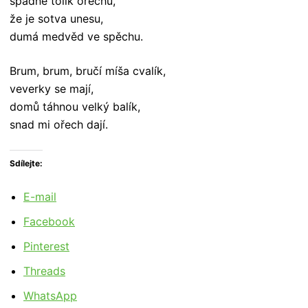
spadne tolik ořechů,
že je sotva unesu,
dumá medvěd ve spěchu.
Brum, brum, bručí míša cvalík,
veverky se mají,
domů táhnou velký balík,
snad mi ořech dají.
Sdílejte:
E-mail
Facebook
Pinterest
Threads
WhatsApp