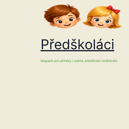
Přeskočit
na
obsah
Předškoláci
Magazín pro učitelky i rodiče, předškolní vzdělávání.