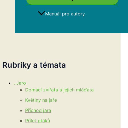
Manuál pro autory
Hledat
Rubriky a témata
. Jaro
Domácí zvířata a jejich mláďata
Květiny na jaře
Příchod jara
Přílet ptáků