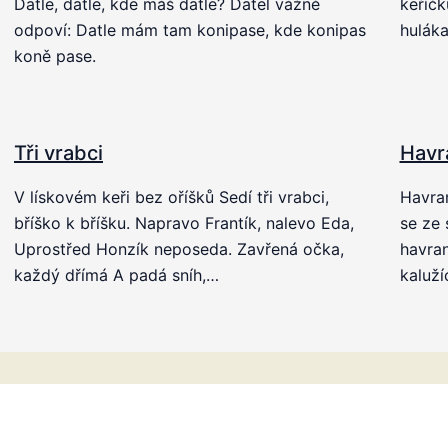
Datle, datle, kde máš datle? Datel vážně
keříčk
odpoví: Datle mám tam konipase, kde konipas
huláka
koně pase.
Tři vrabci
Havr
V lískovém keři bez oříšků Sedí tři vrabci,
Havran
bříško k bříšku. Napravo Frantík, nalevo Eda,
se ze 
Uprostřed Honzík neposeda. Zavřená očka,
havran
každý dřímá A padá sníh,…
kaluží