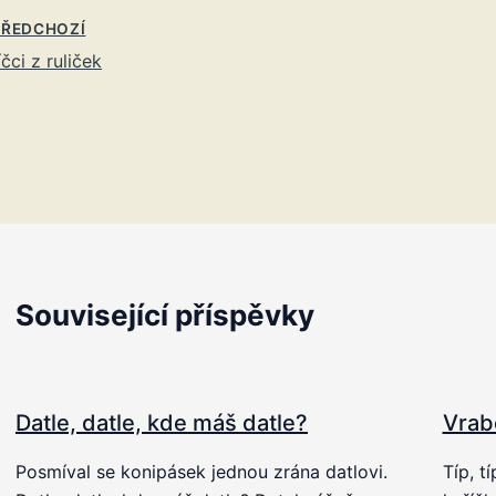
ŘEDCHOZÍ
íčci z ruliček
Související příspěvky
Datle, datle, kde máš datle?
Vrab
Posmíval se konipásek jednou zrána datlovi.
Típ, t