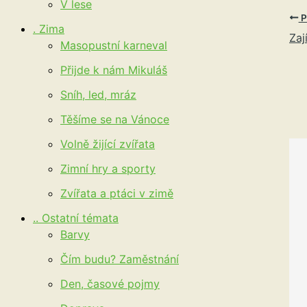
V lese
P
. Zima
Zaj
Masopustní karneval
Přijde k nám Mikuláš
Sníh, led, mráz
Těšíme se na Vánoce
Volně žijící zvířata
Zimní hry a sporty
Zvířata a ptáci v zimě
.. Ostatní témata
Barvy
Čím budu? Zaměstnání
Den, časové pojmy