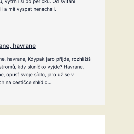
u, vytrhli si po peříčku. Od svítání
li a mě vyspat nenechali.
ane, havrane
e, havrane, Kdypak jaro přijde, rozhlížíš
stromů, kdy sluníčko vyjde? Havrane,
e, opusť svoje sídlo, jaro už se v
ch na cestičce shlídlo.…