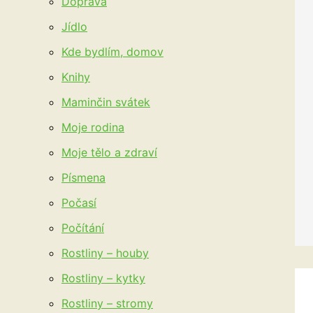
Doprava
Jídlo
Kde bydlím, domov
Knihy
Maminčin svátek
Moje rodina
Moje tělo a zdraví
Písmena
Počasí
Počítání
Rostliny – houby
Rostliny – kytky
Rostliny – stromy