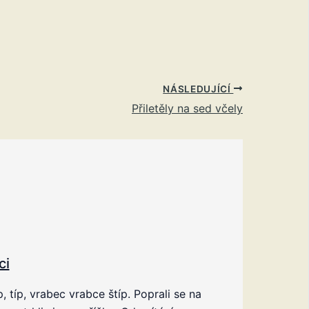
NÁSLEDUJÍCÍ
Přiletěly na sed včely
ci
íp, típ, vrabec vrabce štíp. Poprali se na