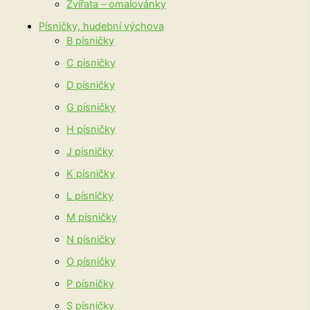
Zvířata – omalovánky
Písničky, hudební výchova
B písničky
C písničky
D písničky
G písničky
H písničky
J písničky
K písničky
L písničky
M písničky
N písničky
O písničky
P písničky
S písničky