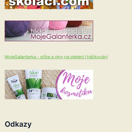
MojeGalanterka - příze a vlny na pletení i háčkování
Odkazy