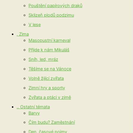
Pouštění papírových draků
Sklizeň plodů podzimu
V lese
. Zima
Masopustní karneval
Přijde k nám Mikuláš
Sníh, led, mráz
Těšíme se na Vánoce
Volně žijící zvířata
Zimní hry a sporty
Zvířata a ptáci v zimě
.. Ostatní témata
Barvy
Čím budu? Zaměstnání
Den, časové pojmy