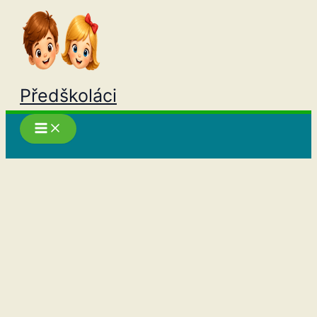
Přeskočit
na
obsah
Předškoláci
Hledat