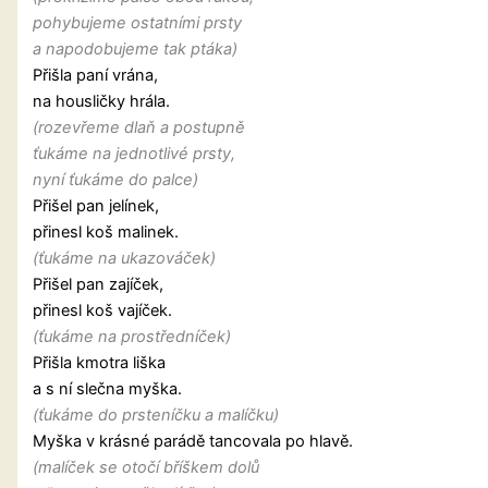
pohybujeme ostatními prsty
a napodobujeme tak ptáka)
Přišla paní vrána,
na housličky hrála.
(rozevřeme dlaň a postupně
ťukáme na jednotlivé prsty,
nyní ťukáme do palce)
Přišel pan jelínek,
přinesl koš malinek.
(ťukáme na ukazováček)
Přišel pan zajíček,
přinesl koš vajíček.
(ťukáme na prostředníček)
Přišla kmotra liška
a s ní slečna myška.
(ťukáme do prsteníčku a malíčku)
Myška v krásné parádě tancovala po hlavě.
(malíček se otočí bříškem dolů