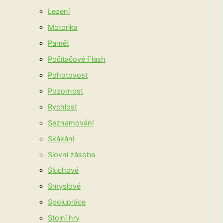
Lezení
Motorika
Paměť
Počítačové Flash
Pohotovost
Pozornost
Rychlost
Seznamování
Skákání
Slovní zásoba
Sluchové
Smyslové
Spolupráce
Stolní hry