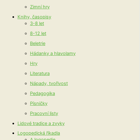
Zimní hry
Knihy, časopisy
3-8 let
8-12 let
Beletrie
Hádanky a hlavolamy
Hry
Literatura
Nápady, tvořivost
Pedagogika
Písničky
Pracovní listy
Lidové tradice a zvyky
Logopedická říkadla
A logopedie