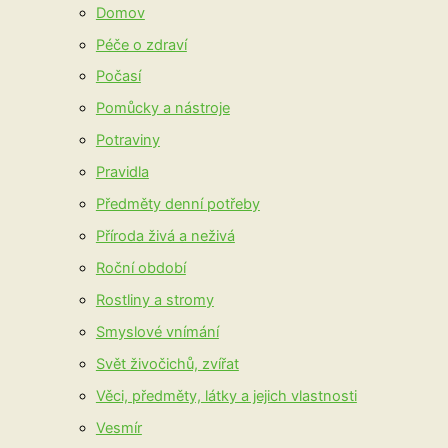
Domov
Péče o zdraví
Počasí
Pomůcky a nástroje
Potraviny
Pravidla
Předměty denní potřeby
Příroda živá a neživá
Roční období
Rostliny a stromy
Smyslové vnímání
Svět živočichů, zvířat
Věci, předměty, látky a jejich vlastnosti
Vesmír