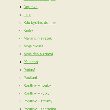
Doprava
Jídlo
Kde bydlím, domov
Knihy
Maminčin svátek
Moje rodina
Moje tělo a zdraví
Písmena
Počasí
Počítání
Rostliny – houby
Rostliny – kytky
Rostliny – stromy
Rostliny – zahrádka