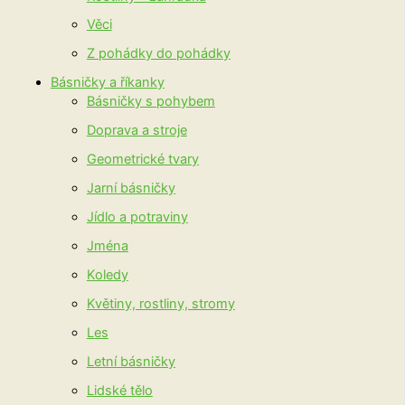
Věci
Z pohádky do pohádky
Básničky a říkanky
Básničky s pohybem
Doprava a stroje
Geometrické tvary
Jarní básničky
Jídlo a potraviny
Jména
Koledy
Květiny, rostliny, stromy
Les
Letní básničky
Lidské tělo