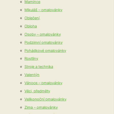
Mamince
Mikuláš – omalovánky
Oblečení
Obloha
Osoby – omalovánky
Podzimní omalovánky
Pohádkové omalovánky
Rostliny
Stroje a technika
Valentýn
Vánoce – omalovánky
Věci, předměty
Velikonoční omalovánky
Zima – omalovánky