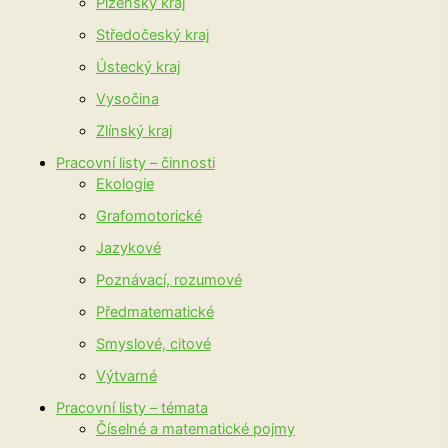
Plzeňský kraj
Středočeský kraj
Ústecký kraj
Vysočina
Zlínský kraj
Pracovní listy – činnosti
Ekologie
Grafomotorické
Jazykové
Poznávací, rozumové
Předmatematické
Smyslové, citové
Výtvarné
Pracovní listy – témata
Číselné a matematické pojmy