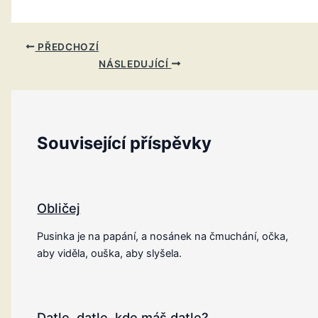
PŘEDCHOZÍ
NÁSLEDUJÍCÍ
Související příspěvky
Obličej
Pusinka je na papání, a nosánek na čmuchání, očka,
aby viděla, ouška, aby slyšela.
Datle, datle, kde máš datle?