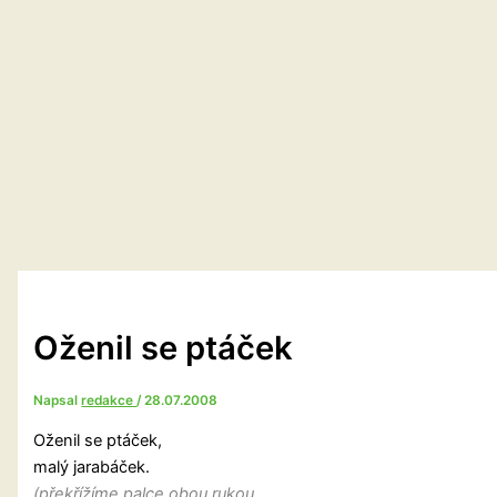
Oženil se ptáček
Napsal
redakce
/
28.07.2008
Oženil se ptáček,
malý jarabáček.
(překřížíme palce obou rukou,