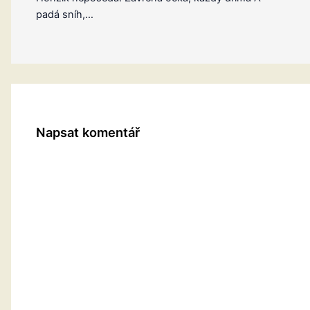
padá sníh,…
Napsat komentář