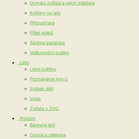
Domácí zvířata a jejich mláďata
Květiny na jaře
Příchod jara
Přílet ptáků
Sázíme sazenice
Velikonoční svátky
. Léto
Letní květiny
Poznáváme hmyz
Svátek dětí
Voda
Zvířata v ZOO
. Podzim
Barevné listí
Ovoce a zelenina