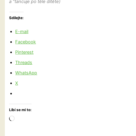
a “tancuje po těle dítěte)
Sdílejte:
E-mail
Facebook
Pinterest
Threads
WhatsApp
X
Líbí se mi to:
Načítání…