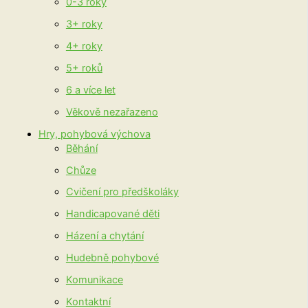
0-3 roky
3+ roky
4+ roky
5+ roků
6 a více let
Věkově nezařazeno
Hry, pohybová výchova
Běhání
Chůze
Cvičení pro předškoláky
Handicapované děti
Házení a chytání
Hudebně pohybové
Komunikace
Kontaktní