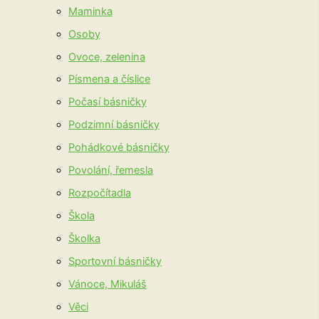
Maminka
Osoby
Ovoce, zelenina
Písmena a číslice
Počasí básničky
Podzimní básničky
Pohádkové básničky
Povolání, řemesla
Rozpočítadla
Škola
Školka
Sportovní básničky
Vánoce, Mikuláš
Věci