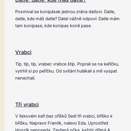
Posmíval se konipásek jednou zrána datlovi. Datle,
datle, kde máš datle? Datel vážně odpoví: Datle mám
tam konipase, kde konipas koně pase.
Vrabci
Típ, típ, típ, vrabec vrabce štíp. Poprali se na keříčku,
vytrhli si po peříčku. Od svítání hulákali a mě vyspat
nenechali.
Tři vrabci
V lískovém keři bez oříšků Sedí tři vrabci, bříško k
bříšku. Napravo Frantík, nalevo Eda, Uprostřed
Honzík neposeda. Zavřená očka, každý dřímá A