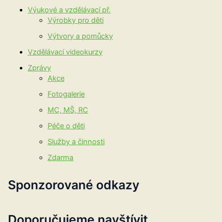
Výukové a vzdělávací př.
Výrobky pro děti
Výtvory a pomůcky
Vzdělávací videokurzy
Zprávy
Akce
Fotogalerie
MC, MŠ, RC
Péče o děti
Služby a činnosti
Zdarma
Sponzorované odkazy
Doporučujeme navštívit