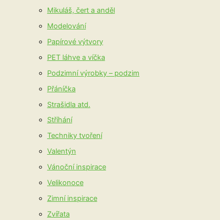
Mikuláš, čert a anděl
Modelování
Papírové výtvory
PET láhve a víčka
Podzimní výrobky – podzim
Přáníčka
Strašidla atd.
Stříhání
Techniky tvoření
Valentýn
Vánoční inspirace
Velikonoce
Zimní inspirace
Zvířata