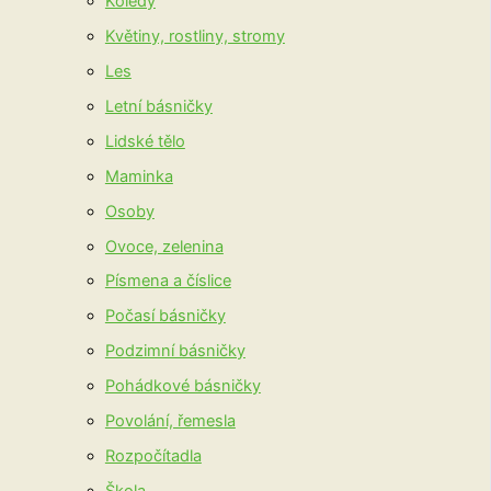
Koledy
Květiny, rostliny, stromy
Les
Letní básničky
Lidské tělo
Maminka
Osoby
Ovoce, zelenina
Písmena a číslice
Počasí básničky
Podzimní básničky
Pohádkové básničky
Povolání, řemesla
Rozpočítadla