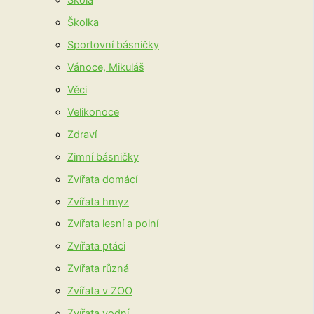
Škola
Školka
Sportovní básničky
Vánoce, Mikuláš
Věci
Velikonoce
Zdraví
Zimní básničky
Zvířata domácí
Zvířata hmyz
Zvířata lesní a polní
Zvířata ptáci
Zvířata různá
Zvířata v ZOO
Zvířata vodní