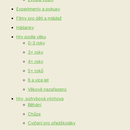
Experimenty a pokusy
Filmy pro děti a mládež
Hádanky
Hry podle věku
0-3 roky
3+ roky
4+ roky
5+ roků
6 a více let
Věkově nezařazeno
Hry, pohybová výchova
Běhání
Chůze
Cvičení pro předškoláky