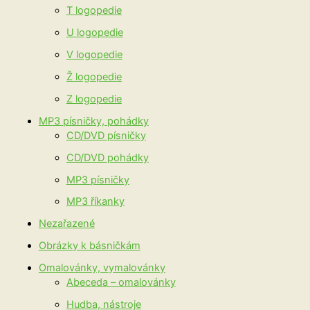
T logopedie
U logopedie
V logopedie
Ž logopedie
Z logopedie
MP3 písničky, pohádky
CD/DVD písničky
CD/DVD pohádky
MP3 písničky
MP3 říkanky
Nezařazené
Obrázky k básničkám
Omalovánky, vymalovánky
Abeceda – omalovánky
Hudba, nástroje