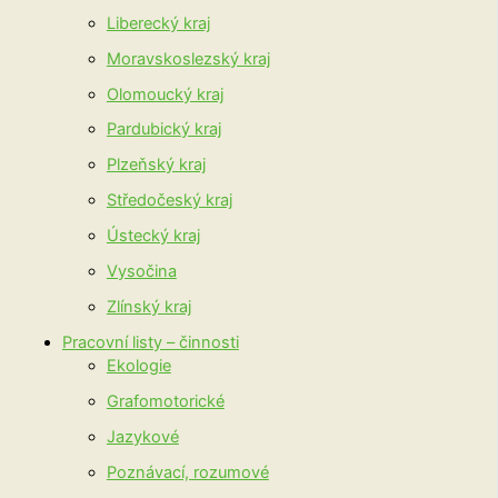
Liberecký kraj
Moravskoslezský kraj
Olomoucký kraj
Pardubický kraj
Plzeňský kraj
Středočeský kraj
Ústecký kraj
Vysočina
Zlínský kraj
Pracovní listy – činnosti
Ekologie
Grafomotorické
Jazykové
Poznávací, rozumové