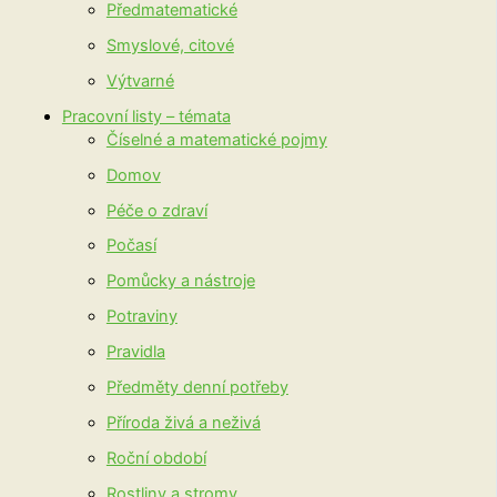
Předmatematické
Smyslové, citové
Výtvarné
Pracovní listy – témata
Číselné a matematické pojmy
Domov
Péče o zdraví
Počasí
Pomůcky a nástroje
Potraviny
Pravidla
Předměty denní potřeby
Příroda živá a neživá
Roční období
Rostliny a stromy