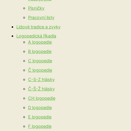
Písničky
Pracovní listy
Lidové tradice a zvyky
Logopedická říkadla
A logopedie
B logopedie
C logopedie
Č logopedie
C-S-Z hlásky
Č-Š-Ž hlásky
CH logopedie
D logopedie
E logopedie
F logopedie