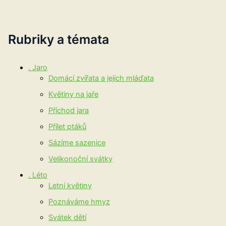
Rubriky a témata
. Jaro
Domácí zvířata a jejich mláďata
Květiny na jaře
Příchod jara
Přílet ptáků
Sázíme sazenice
Velikonoční svátky
. Léto
Letní květiny
Poznáváme hmyz
Svátek dětí