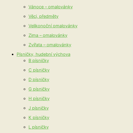
Vánoce – omalovánky
Věci, předměty
Velikonoční omalovánky
Zima – omalovánky
Zvířata – omalovánky
Písničky, hudební výchova
B písničky
C písničky
D písničky
G písničky
H písničky
J písničky
K písničky
L písničky