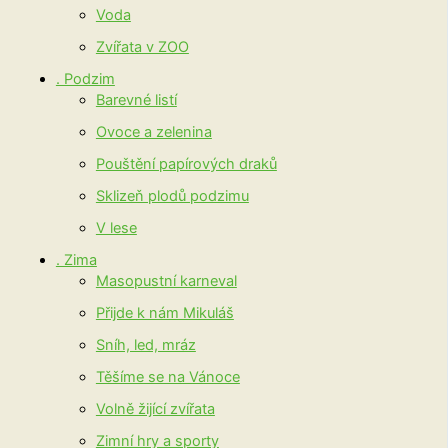
Voda
Zvířata v ZOO
. Podzim
Barevné listí
Ovoce a zelenina
Pouštění papírových draků
Sklizeň plodů podzimu
V lese
. Zima
Masopustní karneval
Přijde k nám Mikuláš
Sníh, led, mráz
Těšíme se na Vánoce
Volně žijící zvířata
Zimní hry a sporty