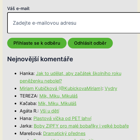
Váš e-mail:
Nejnovější komentáře
Hanka
:
Jak to udělat, aby začátek školního roku
peněženku nebolel?
Miriam Kubičková (@KubickovaMiriam)
:
Vydry
TEREZA
:
Mik, Miku, Mikuláš
Kačaba
:
Mik, Miku, Mikuláš
Agáta R.
:
Vši u dětí
Hana
:
Plastová víčka od PET lahví
Jarka
:
Boby ZIPFY pro malé bobaříky i velké bobaře
Marešová
:
Dramatický přednes