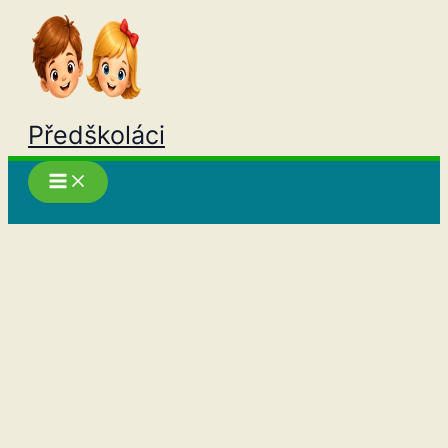
Přeskočit
na
obsah
Předškoláci
Hledat