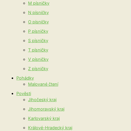
M písničky
N písničky
O písničky
P písničky
S písničky
T písničky
V písničky
Z písničky
Pohádky
Malované čtení
Pověsti
Jihočeský kraj
Jihomoravský kraj
Karlovarský kraj
Králové-Hradecký kraj