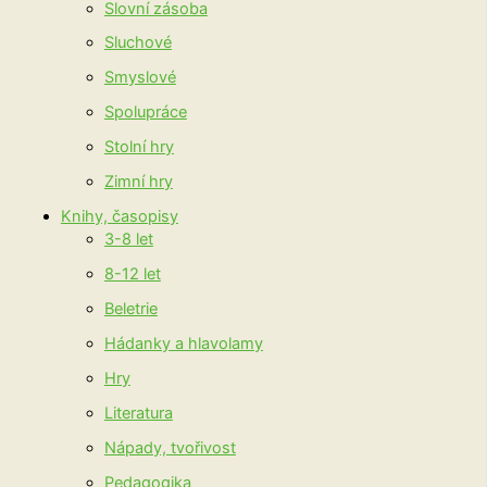
Slovní zásoba
Sluchové
Smyslové
Spolupráce
Stolní hry
Zimní hry
Knihy, časopisy
3-8 let
8-12 let
Beletrie
Hádanky a hlavolamy
Hry
Literatura
Nápady, tvořivost
Pedagogika