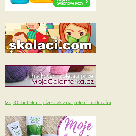
MojeGalanterka - příze a vlny na pletení i háčkování