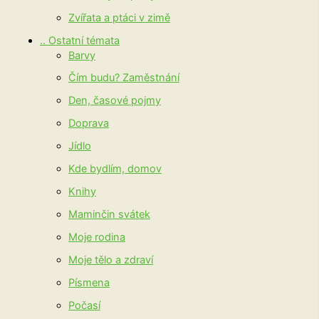
Zvířata a ptáci v zimě
.. Ostatní témata
Barvy
Čím budu? Zaměstnání
Den, časové pojmy
Doprava
Jídlo
Kde bydlím, domov
Knihy
Maminčin svátek
Moje rodina
Moje tělo a zdraví
Písmena
Počasí