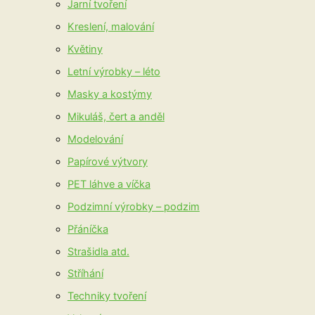
Jarní tvoření
Kreslení, malování
Květiny
Letní výrobky – léto
Masky a kostýmy
Mikuláš, čert a anděl
Modelování
Papírové výtvory
PET láhve a víčka
Podzimní výrobky – podzim
Přáníčka
Strašidla atd.
Stříhání
Techniky tvoření