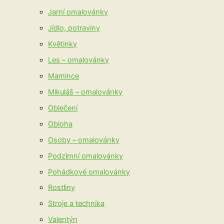
Jarní omalovánky
Jídlo, potraviny
Květinky
Les – omalovánky
Mamince
Mikuláš – omalovánky
Oblečení
Obloha
Osoby – omalovánky
Podzimní omalovánky
Pohádkové omalovánky
Rostliny
Stroje a technika
Valentýn