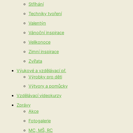
Stříhání
Techniky tvoření
Valentýn
Vánoční inspirace
Velikonoce
Zimní inspirace
Zvířata
Výukové a vzdělávací př.
Výrobky pro děti
Výtvory a pomůcky
Vzdělávací videokurzy
Zprávy
Akce
Fotogalerie
MC, MŠ, RC