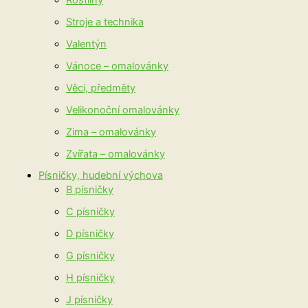
Stroje a technika
Valentýn
Vánoce – omalovánky
Věci, předměty
Velikonoční omalovánky
Zima – omalovánky
Zvířata – omalovánky
Písničky, hudební výchova
B písničky
C písničky
D písničky
G písničky
H písničky
J písničky