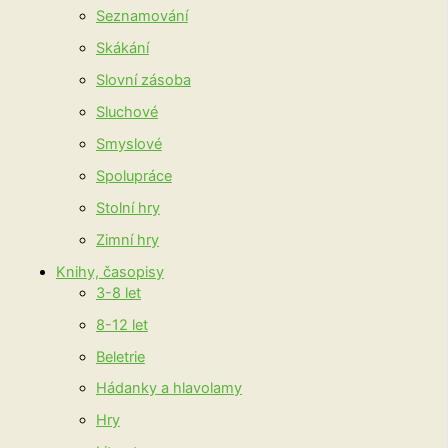
Seznamování
Skákání
Slovní zásoba
Sluchové
Smyslové
Spolupráce
Stolní hry
Zimní hry
Knihy, časopisy
3-8 let
8-12 let
Beletrie
Hádanky a hlavolamy
Hry