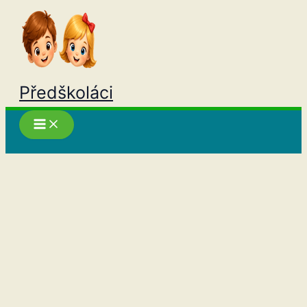
Přeskočit
na
obsah
Předškoláci
Hledat