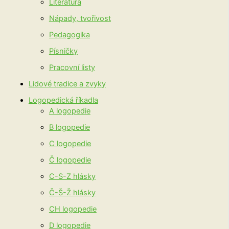
Literatura
Nápady, tvořivost
Pedagogika
Písničky
Pracovní listy
Lidové tradice a zvyky
Logopedická říkadla
A logopedie
B logopedie
C logopedie
Č logopedie
C-S-Z hlásky
Č-Š-Ž hlásky
CH logopedie
D logopedie