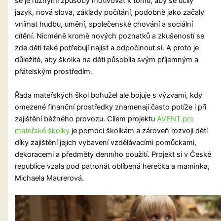
se je různými způsoby motivovat k tomu, aby se učily
jazyk, nová slova, základy počítání, podobně jako začaly
vnímat hudbu, umění, společenské chování a sociální
cítění. Nicméně kromě nových poznatků a zkušeností se
zde děti také potřebují najíst a odpočinout si. A proto je
důležité, aby školka na děti působila svým příjemným a
přátelským prostředím.
Řada mateřských škol bohužel ale bojuje s výzvami, kdy
omezené finanční prostředky znamenají často potíže i při
zajištění běžného provozu. Cílem projektu
AVENT pro
mateřské školky
je pomoci školkám a zároveň rozvoji dětí
díky zajištění jejich vybavení vzdělávacími pomůckami,
dekoracemi a předměty denního použití. Projekt si v České
republice vzala pod patronát oblíbená herečka a maminka,
Michaela Maurerová.