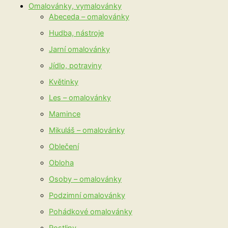
Omalovánky, vymalovánky
Abeceda – omalovánky
Hudba, nástroje
Jarní omalovánky
Jídlo, potraviny
Květinky
Les – omalovánky
Mamince
Mikuláš – omalovánky
Oblečení
Obloha
Osoby – omalovánky
Podzimní omalovánky
Pohádkové omalovánky
Rostliny