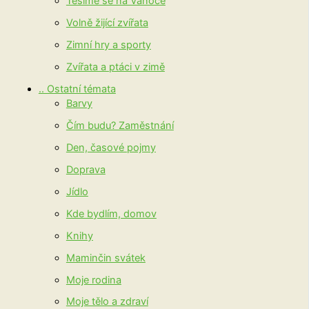
Těšíme se na Vánoce
Volně žijící zvířata
Zimní hry a sporty
Zvířata a ptáci v zimě
.. Ostatní témata
Barvy
Čím budu? Zaměstnání
Den, časové pojmy
Doprava
Jídlo
Kde bydlím, domov
Knihy
Maminčin svátek
Moje rodina
Moje tělo a zdraví