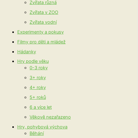
Zvířata různá
Zvířata v ZOO
Zvířata vodní
Experimenty a pokusy
Filmy pro děti a mládež
Hádanky
Hry podle věku
0-3 roky
3+ roky
4+ roky
5+ roků
6 a více let
Věkově nezařazeno
Hry, pohybová výchova
Běhání