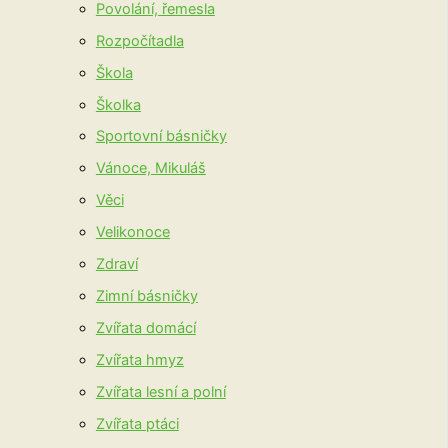
Povolání, řemesla
Rozpočítadla
Škola
Školka
Sportovní básničky
Vánoce, Mikuláš
Věci
Velikonoce
Zdraví
Zimní básničky
Zvířata domácí
Zvířata hmyz
Zvířata lesní a polní
Zvířata ptáci