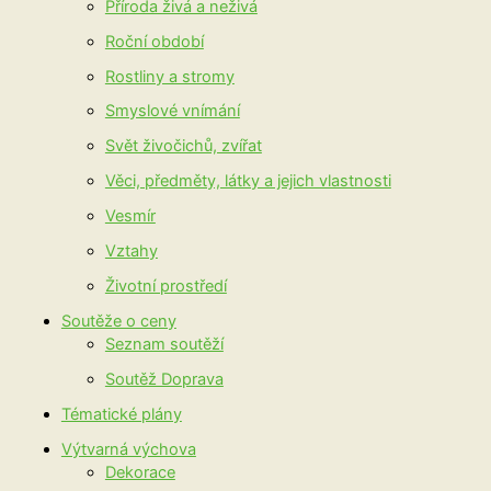
Příroda živá a neživá
Roční období
Rostliny a stromy
Smyslové vnímání
Svět živočichů, zvířat
Věci, předměty, látky a jejich vlastnosti
Vesmír
Vztahy
Životní prostředí
Soutěže o ceny
Seznam soutěží
Soutěž Doprava
Tématické plány
Výtvarná výchova
Dekorace