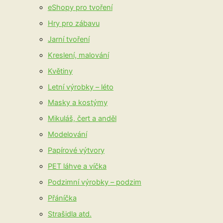
eShopy pro tvoření
Hry pro zábavu
Jarní tvoření
Kreslení, malování
Květiny
Letní výrobky – léto
Masky a kostýmy
Mikuláš, čert a anděl
Modelování
Papírové výtvory
PET láhve a víčka
Podzimní výrobky – podzim
Přáníčka
Strašidla atd.