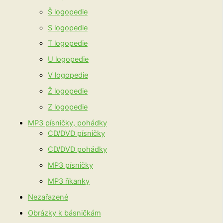
Š logopedie
S logopedie
T logopedie
U logopedie
V logopedie
Ž logopedie
Z logopedie
MP3 písničky, pohádky
CD/DVD písničky
CD/DVD pohádky
MP3 písničky
MP3 říkanky
Nezařazené
Obrázky k básničkám