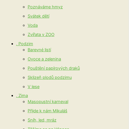
Poznáváme hmyz
Svátek dětí
Voda
Zvířata v ZOO
. Podzim
Barevné listí
Ovoce a zelenina
Pouštění papírových draků
Sklizeň plodů podzimu
V lese
. Zima
Masopustní karneval
Přijde k nám Mikuláš
Sníh, led, mráz