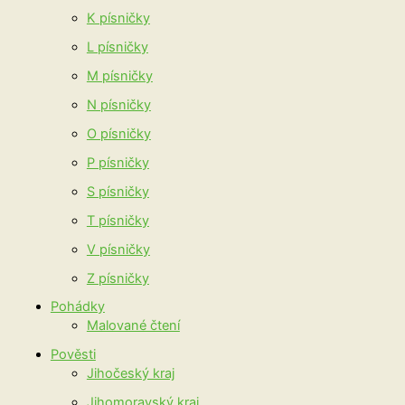
K písničky
L písničky
M písničky
N písničky
O písničky
P písničky
S písničky
T písničky
V písničky
Z písničky
Pohádky
Malované čtení
Pověsti
Jihočeský kraj
Jihomoravský kraj