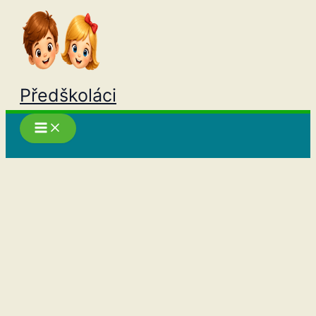
Přeskočit
na
obsah
Předškoláci
Hledat