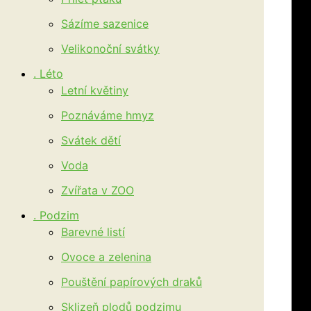
Sázíme sazenice
Velikonoční svátky
. Léto
Letní květiny
Poznáváme hmyz
Svátek dětí
Voda
Zvířata v ZOO
. Podzim
Barevné listí
Ovoce a zelenina
Pouštění papírových draků
Sklizeň plodů podzimu