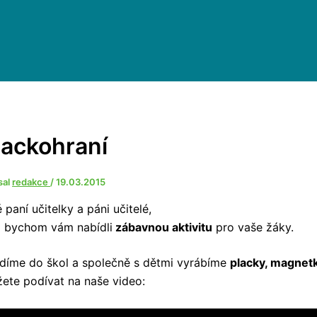
lackohraní
sal
redakce
/
19.03.2015
é paní učitelky a páni učitelé,
i bychom vám nabídli
zábavnou aktivitu
pro vaše žáky.
díme do škol a společně s dětmi vyrábíme
placky, magnetk
ete podívat na naše video: