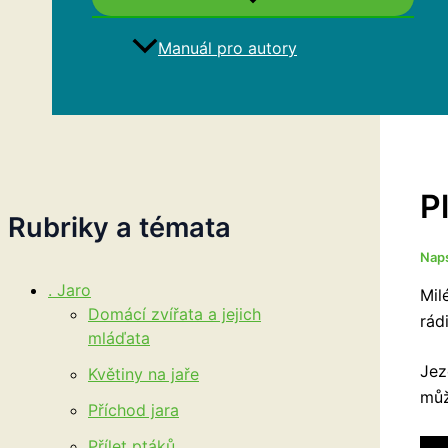
Manuál pro autory
Hledat
P
Rubriky a témata
Nap
. Jaro
Mil
Domácí zvířata a jejich
rád
mláďata
Jez
Květiny na jaře
můž
Příchod jara
Přílet ptáků