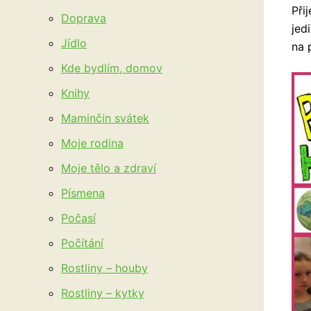
Při
Doprava
jed
Jídlo
na 
Kde bydlím, domov
Knihy
Maminčin svátek
Moje rodina
Moje tělo a zdraví
Písmena
Počasí
Počítání
Rostliny – houby
Rostliny – kytky