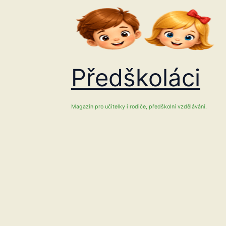
Přeskočit
na
obsah
Předškoláci
Magazín pro učitelky i rodiče, předškolní vzdělávání.