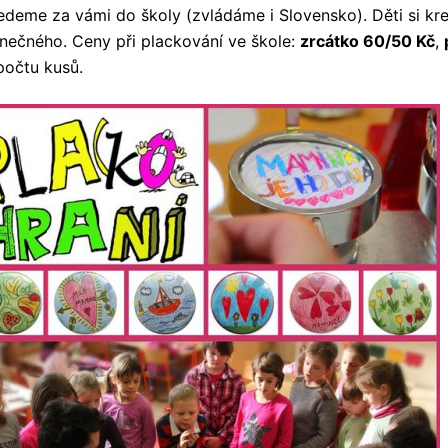
jedeme za vámi do školy (zvládáme i Slovensko). Děti si kre
inečného. Ceny při plackování ve škole:
zrcátko 60/50 Kč
,
počtu kusů.