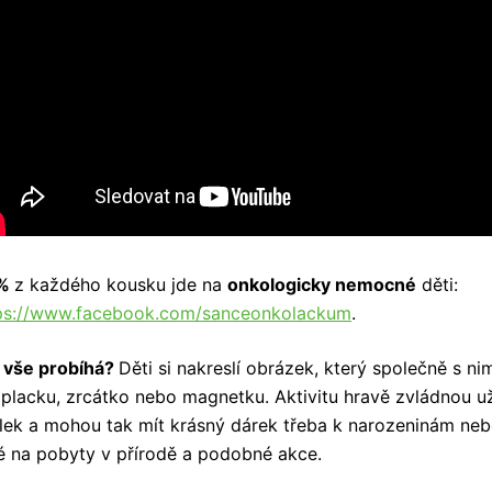
 %
z každého kousku jde na
onkologicky nemocné
děti:
ps://www.facebook.com/sanceonkolackum
.
 vše probíhá?
Děti si nakreslí obrázek, který společně s n
 placku, zrcátko nebo magnetku. Aktivitu hravě zvládnou u
lek a mohou tak mít krásný dárek třeba k narozeninám neb
é na pobyty v přírodě a podobné akce.