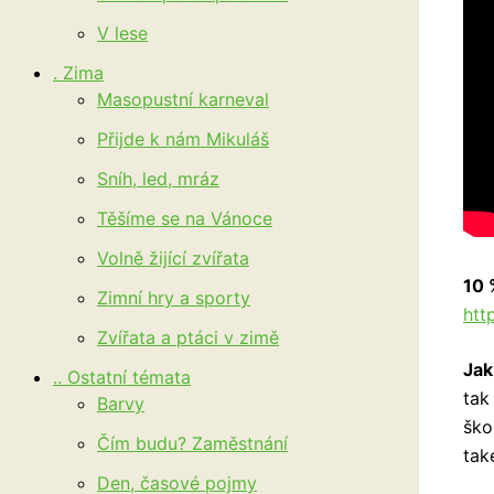
V lese
. Zima
Masopustní karneval
Přijde k nám Mikuláš
Sníh, led, mráz
Těšíme se na Vánoce
Volně žijící zvířata
10
Zimní hry a sporty
htt
Zvířata a ptáci v zimě
Jak
.. Ostatní témata
tak
Barvy
ško
Čím budu? Zaměstnání
tak
Den, časové pojmy