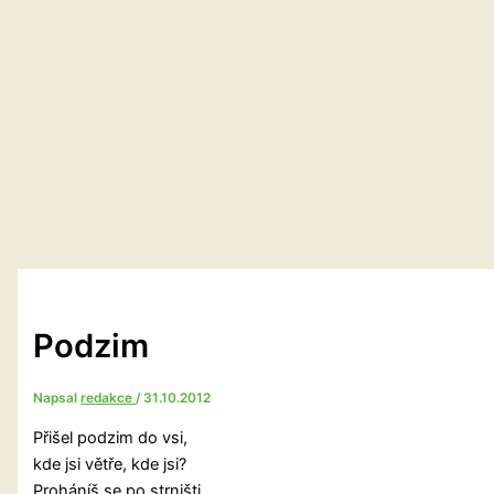
Podzim
Napsal
redakce
/
31.10.2012
Přišel podzim do vsi,
kde jsi větře, kde jsi?
Proháníš se po strništi,