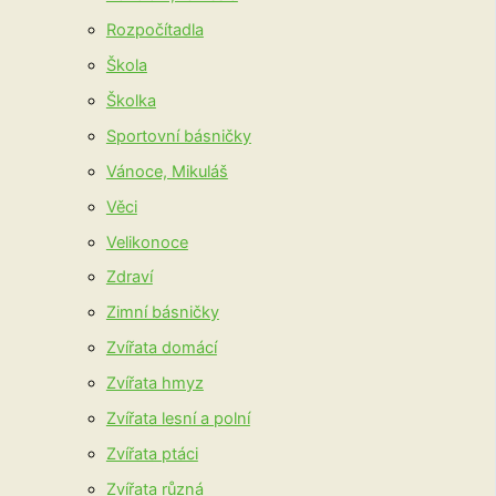
Rozpočítadla
Škola
Školka
Sportovní básničky
Vánoce, Mikuláš
Věci
Velikonoce
Zdraví
Zimní básničky
Zvířata domácí
Zvířata hmyz
Zvířata lesní a polní
Zvířata ptáci
Zvířata různá