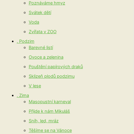
Poznáváme hmyz
Svátek dětí
Voda
Zvířata v ZOO
. Podzim
Barevné listí
Ovoce a zelenina
Pouštění papírových draků
Sklizeň plodů podzimu
V lese
. Zima
Masopustní karneval
Přijde k nám Mikuláš
Sníh, led, mráz
Těšíme se na Vánoce