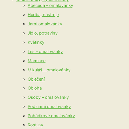
Abeceda – omalovánky
Hudba, nástroje
Jarní omalovánky
Jídlo, potraviny
Květinky
Les – omalovánky
Mamince
Mikuláš – omalovánky
Oblečení
Obloha
Osoby – omalovánky
Podzimní omalovánky
Pohádkové omalovánky
Rostliny