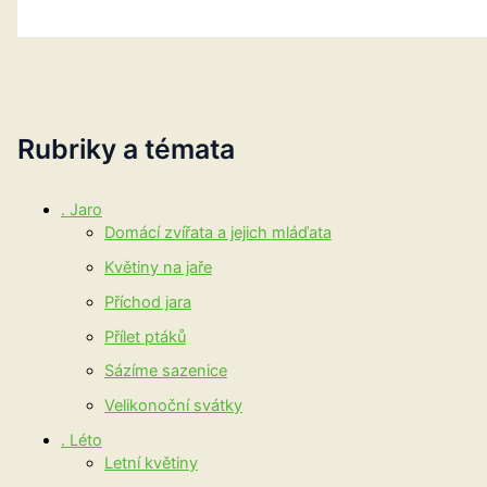
Rubriky a témata
. Jaro
Domácí zvířata a jejich mláďata
Květiny na jaře
Příchod jara
Přílet ptáků
Sázíme sazenice
Velikonoční svátky
. Léto
Letní květiny