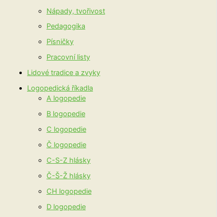
Nápady, tvořivost
Pedagogika
Písničky
Pracovní listy
Lidové tradice a zvyky
Logopedická říkadla
A logopedie
B logopedie
C logopedie
Č logopedie
C-S-Z hlásky
Č-Š-Ž hlásky
CH logopedie
D logopedie