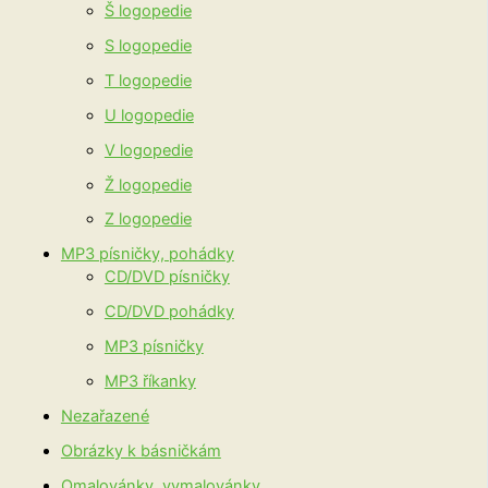
Š logopedie
S logopedie
T logopedie
U logopedie
V logopedie
Ž logopedie
Z logopedie
MP3 písničky, pohádky
CD/DVD písničky
CD/DVD pohádky
MP3 písničky
MP3 říkanky
Nezařazené
Obrázky k básničkám
Omalovánky, vymalovánky