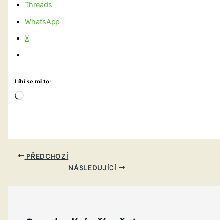
Threads
WhatsApp
X
Líbí se mi to:
Načítání…
PŘEDCHOZÍ
NÁSLEDUJÍCÍ