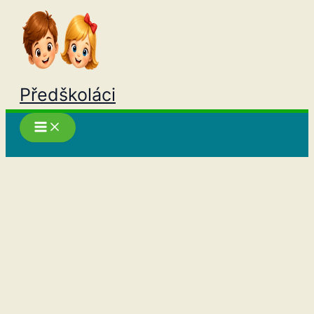
Přeskočit
na
obsah
Předškoláci
Hledat