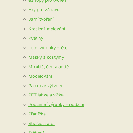
eShopy pro tvoření
Hry pro zábavu
Jarní tvoření
Kreslení, malování
Květiny
Letní výrobky – léto
Masky a kostýmy
Mikuláš, čert a anděl
Modelování
Papírové výtvory
PET láhve a víčka
Podzimní výrobky – podzim
Přáníčka
Strašidla atd.