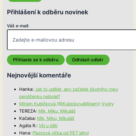
Přihlášení k odběru novinek
Váš e-mail:
Nejnovější komentáře
Hanka
:
Jak to udělat, aby začátek školního roku
peněženku nebolel?
Miriam Kubičková (@KubickovaMiriam)
:
Vydry
TEREZA
:
Mik, Miku, Mikuláš
Kačaba
:
Mik, Miku, Mikuláš
Agáta R.
:
Vši u dětí
Hana
:
Plastová víčka od PET lahví