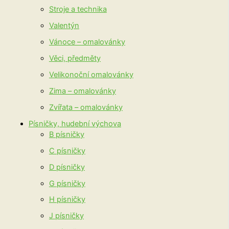
Stroje a technika
Valentýn
Vánoce – omalovánky
Věci, předměty
Velikonoční omalovánky
Zima – omalovánky
Zvířata – omalovánky
Písničky, hudební výchova
B písničky
C písničky
D písničky
G písničky
H písničky
J písničky