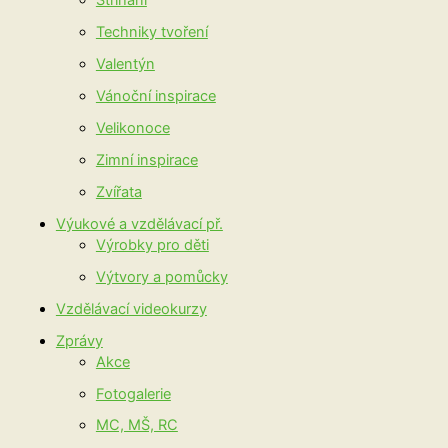
Stříhání
Techniky tvoření
Valentýn
Vánoční inspirace
Velikonoce
Zimní inspirace
Zvířata
Výukové a vzdělávací př.
Výrobky pro děti
Výtvory a pomůcky
Vzdělávací videokurzy
Zprávy
Akce
Fotogalerie
MC, MŠ, RC