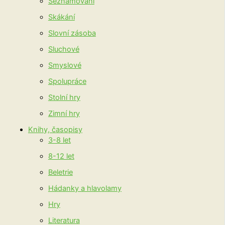
Seznamování
Skákání
Slovní zásoba
Sluchové
Smyslové
Spolupráce
Stolní hry
Zimní hry
Knihy, časopisy
3-8 let
8-12 let
Beletrie
Hádanky a hlavolamy
Hry
Literatura