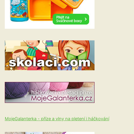
MojeGalanterka - příze a vlny na pletení i háčkování