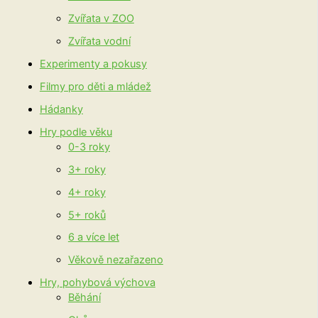
Zvířata v ZOO
Zvířata vodní
Experimenty a pokusy
Filmy pro děti a mládež
Hádanky
Hry podle věku
0-3 roky
3+ roky
4+ roky
5+ roků
6 a více let
Věkově nezařazeno
Hry, pohybová výchova
Běhání