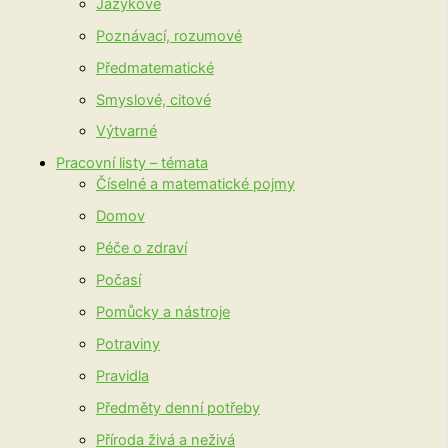
Jazykové
Poznávací, rozumové
Předmatematické
Smyslové, citové
Výtvarné
Pracovní listy – témata
Číselné a matematické pojmy
Domov
Péče o zdraví
Počasí
Pomůcky a nástroje
Potraviny
Pravidla
Předměty denní potřeby
Příroda živá a neživá