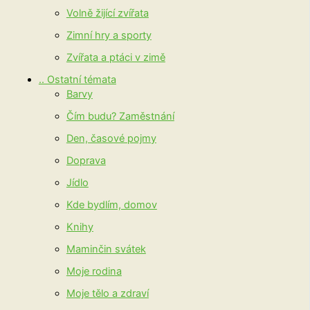
Volně žijící zvířata
Zimní hry a sporty
Zvířata a ptáci v zimě
.. Ostatní témata
Barvy
Čím budu? Zaměstnání
Den, časové pojmy
Doprava
Jídlo
Kde bydlím, domov
Knihy
Maminčin svátek
Moje rodina
Moje tělo a zdraví