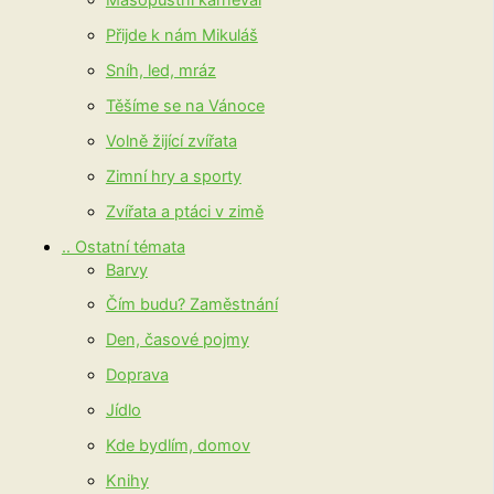
Přijde k nám Mikuláš
Sníh, led, mráz
Těšíme se na Vánoce
Volně žijící zvířata
Zimní hry a sporty
Zvířata a ptáci v zimě
.. Ostatní témata
Barvy
Čím budu? Zaměstnání
Den, časové pojmy
Doprava
Jídlo
Kde bydlím, domov
Knihy