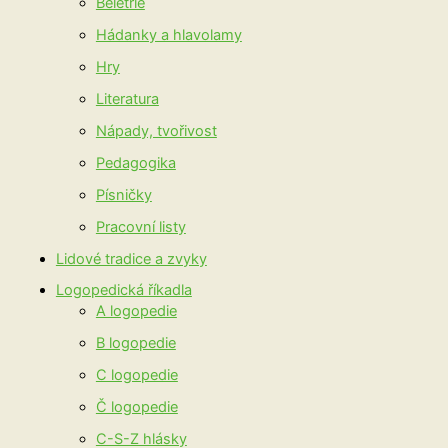
Beletrie
Hádanky a hlavolamy
Hry
Literatura
Nápady, tvořivost
Pedagogika
Písničky
Pracovní listy
Lidové tradice a zvyky
Logopedická říkadla
A logopedie
B logopedie
C logopedie
Č logopedie
C-S-Z hlásky