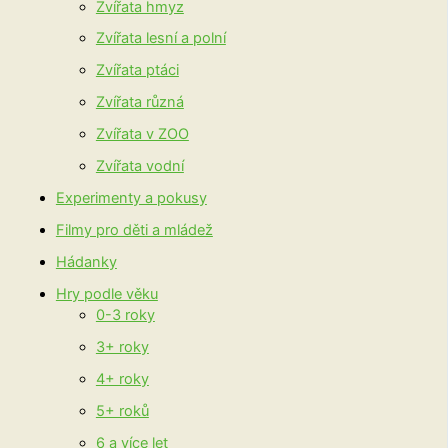
Zvířata hmyz
Zvířata lesní a polní
Zvířata ptáci
Zvířata různá
Zvířata v ZOO
Zvířata vodní
Experimenty a pokusy
Filmy pro děti a mládež
Hádanky
Hry podle věku
0-3 roky
3+ roky
4+ roky
5+ roků
6 a více let