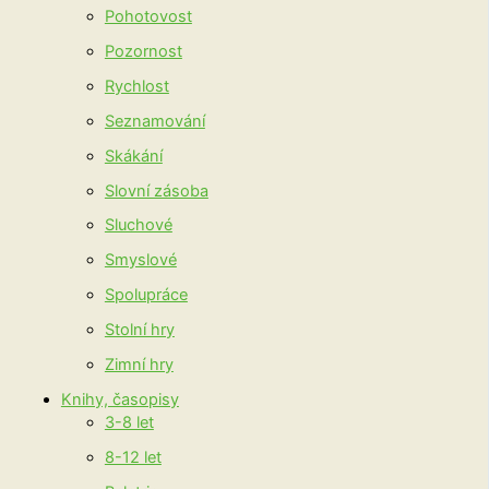
Pohotovost
Pozornost
Rychlost
Seznamování
Skákání
Slovní zásoba
Sluchové
Smyslové
Spolupráce
Stolní hry
Zimní hry
Knihy, časopisy
3-8 let
8-12 let