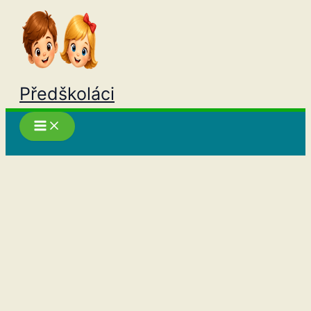
Přeskočit
na
obsah
Předškoláci
Hledat