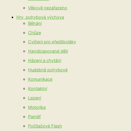
Věkově nezařazeno
Hry, pohybová výchova
Běhání
Chůze
Cvičení pro předškoláky
Handicapované děti
Házení a chytání
Hudebně pohybové
Komunikace
Kontaktní
Lezení
Motorika
Paměť
Počítačové Flash