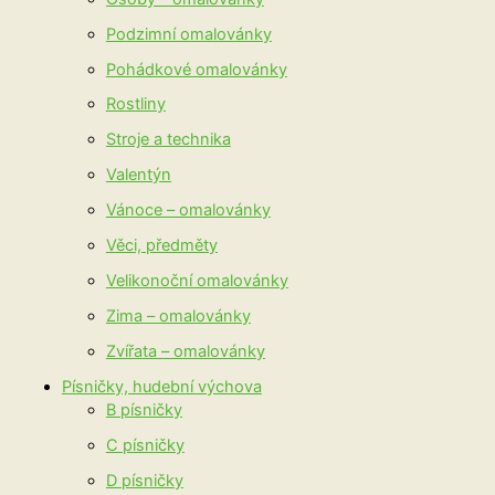
Podzimní omalovánky
Pohádkové omalovánky
Rostliny
Stroje a technika
Valentýn
Vánoce – omalovánky
Věci, předměty
Velikonoční omalovánky
Zima – omalovánky
Zvířata – omalovánky
Písničky, hudební výchova
B písničky
C písničky
D písničky