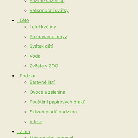
Sázíme sazenice
Velikonoční svátky
. Léto
Letní květiny
Poznáváme hmyz
Svátek dětí
Voda
Zvířata v ZOO
. Podzim
Barevné listí
Ovoce a zelenina
Pouštění papírových draků
Sklizeň plodů podzimu
V lese
. Zima
Masopustní karneval