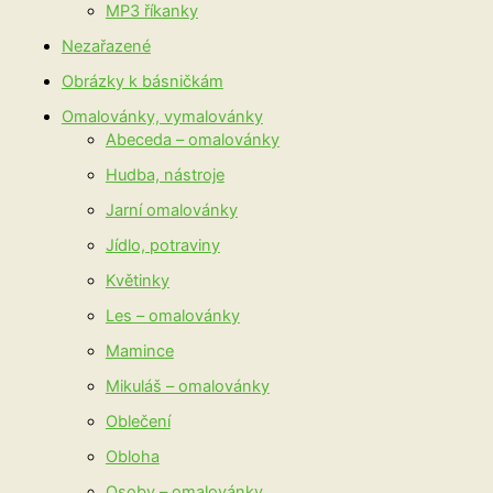
MP3 říkanky
Nezařazené
Obrázky k básničkám
Omalovánky, vymalovánky
Abeceda – omalovánky
Hudba, nástroje
Jarní omalovánky
Jídlo, potraviny
Květinky
Les – omalovánky
Mamince
Mikuláš – omalovánky
Oblečení
Obloha
Osoby – omalovánky