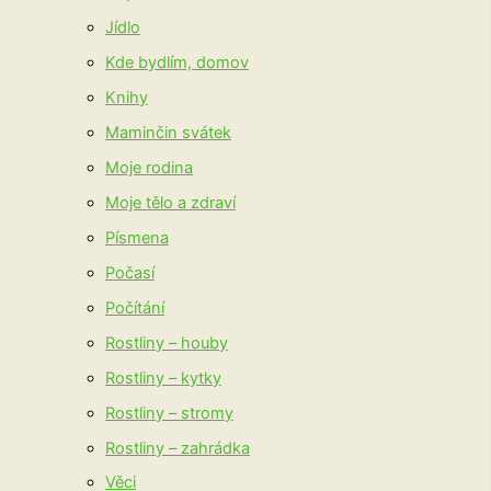
Jídlo
Kde bydlím, domov
Knihy
Maminčin svátek
Moje rodina
Moje tělo a zdraví
Písmena
Počasí
Počítání
Rostliny – houby
Rostliny – kytky
Rostliny – stromy
Rostliny – zahrádka
Věci