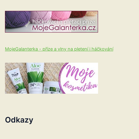
MojeGalanterka - příze a vlny na pletení i háčkování
Odkazy