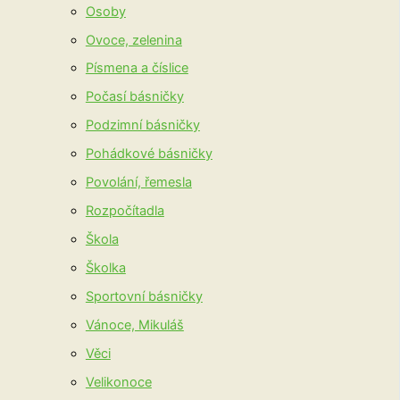
Osoby
Ovoce, zelenina
Písmena a číslice
Počasí básničky
Podzimní básničky
Pohádkové básničky
Povolání, řemesla
Rozpočítadla
Škola
Školka
Sportovní básničky
Vánoce, Mikuláš
Věci
Velikonoce