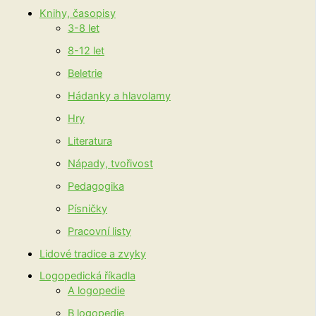
Knihy, časopisy
3-8 let
8-12 let
Beletrie
Hádanky a hlavolamy
Hry
Literatura
Nápady, tvořivost
Pedagogika
Písničky
Pracovní listy
Lidové tradice a zvyky
Logopedická říkadla
A logopedie
B logopedie