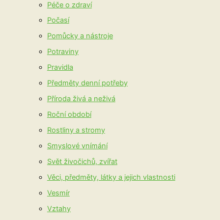
Péče o zdraví
Počasí
Pomůcky a nástroje
Potraviny
Pravidla
Předměty denní potřeby
Příroda živá a neživá
Roční období
Rostliny a stromy
Smyslové vnímání
Svět živočichů, zvířat
Věci, předměty, látky a jejich vlastnosti
Vesmír
Vztahy