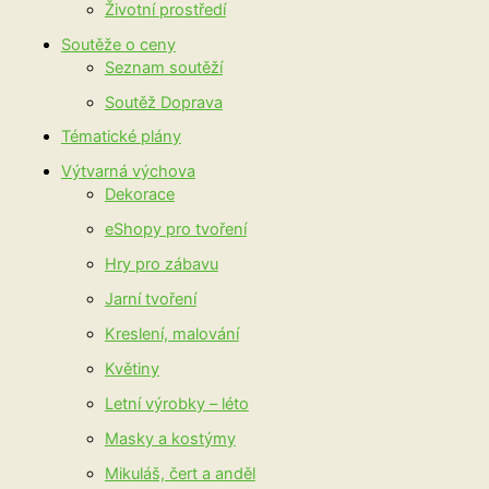
Životní prostředí
Soutěže o ceny
Seznam soutěží
Soutěž Doprava
Tématické plány
Výtvarná výchova
Dekorace
eShopy pro tvoření
Hry pro zábavu
Jarní tvoření
Kreslení, malování
Květiny
Letní výrobky – léto
Masky a kostýmy
Mikuláš, čert a anděl