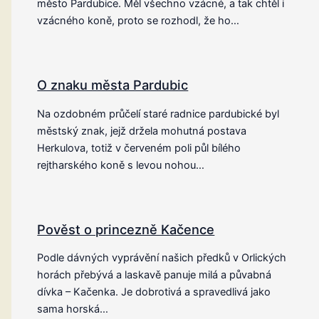
město Pardubice. Měl všechno vzácné, a tak chtěl i
vzácného koně, proto se rozhodl, že ho…
O znaku města Pardubic
Na ozdobném průčelí staré radnice pardubické byl
městský znak, jejž držela mohutná postava
Herkulova, totiž v červeném poli půl bílého
rejtharského koně s levou nohou…
Pověst o princezně Kačence
Podle dávných vyprávění našich předků v Orlických
horách přebývá a laskavě panuje milá a půvabná
dívka – Kačenka. Je dobrotivá a spravedlivá jako
sama horská…