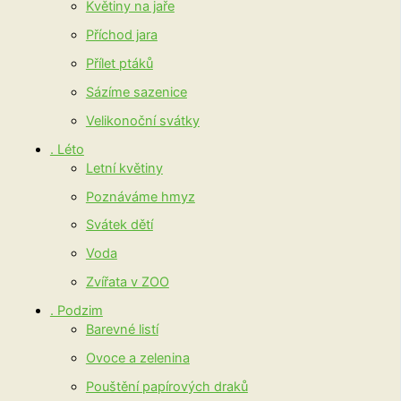
Květiny na jaře
Příchod jara
Přílet ptáků
Sázíme sazenice
Velikonoční svátky
. Léto
Letní květiny
Poznáváme hmyz
Svátek dětí
Voda
Zvířata v ZOO
. Podzim
Barevné listí
Ovoce a zelenina
Pouštění papírových draků