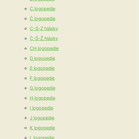
C logopedie
Č logopedie
C-S-Z hlásky
Č-Š-Ž hlásky
CH logopedie
D logopedie
E logopedie
F logopedie
G logopedie
H logopedie
I logopedie
J logopedie
K logopedie
L logopedie