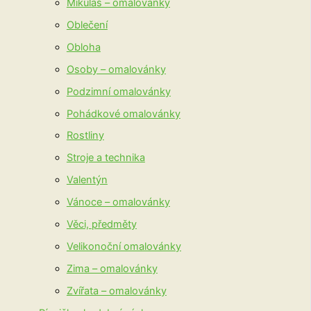
Mikuláš – omalovánky
Oblečení
Obloha
Osoby – omalovánky
Podzimní omalovánky
Pohádkové omalovánky
Rostliny
Stroje a technika
Valentýn
Vánoce – omalovánky
Věci, předměty
Velikonoční omalovánky
Zima – omalovánky
Zvířata – omalovánky