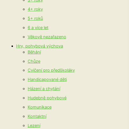
4+ roky
5+ roků
6 a více let
Věkově nezařazeno
Hry, pohybová výchova
Běhání
Chůze
Cvičení pro předškoláky
Handicapované děti
Házení a chytání
Hudebně pohybové
Komunikace
Kontaktní
Lezení