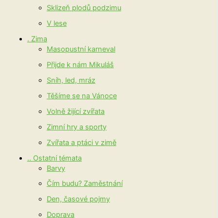
Sklizeň plodů podzimu
V lese
. Zima
Masopustní karneval
Přijde k nám Mikuláš
Sníh, led, mráz
Těšíme se na Vánoce
Volně žijící zvířata
Zimní hry a sporty
Zvířata a ptáci v zimě
.. Ostatní témata
Barvy
Čím budu? Zaměstnání
Den, časové pojmy
Doprava