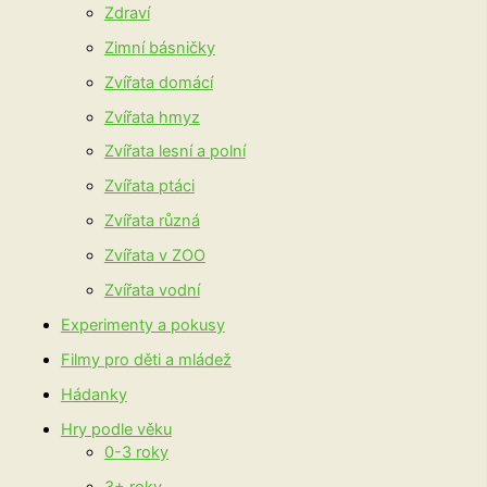
Zdraví
Zimní básničky
Zvířata domácí
Zvířata hmyz
Zvířata lesní a polní
Zvířata ptáci
Zvířata různá
Zvířata v ZOO
Zvířata vodní
Experimenty a pokusy
Filmy pro děti a mládež
Hádanky
Hry podle věku
0-3 roky
3+ roky