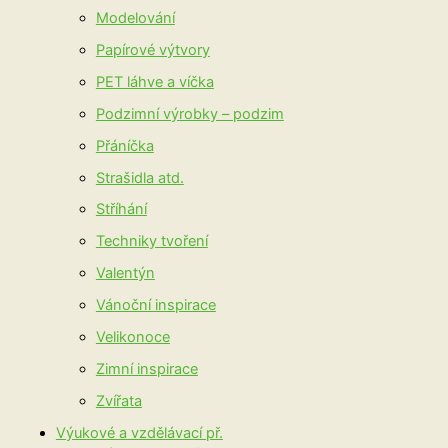
Modelování
Papírové výtvory
PET láhve a víčka
Podzimní výrobky – podzim
Přáníčka
Strašidla atd.
Stříhání
Techniky tvoření
Valentýn
Vánoční inspirace
Velikonoce
Zimní inspirace
Zvířata
Výukové a vzdělávací př.