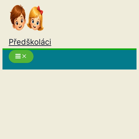
Přeskočit
na
obsah
Předškoláci
Hledat