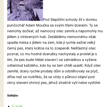
Pod Slepičími schody žil v domku
punčochář Adam Moučka se svými třemi dcerami. Ty se
nemohly dočkat, až nemocný otec zemře a napomohly mu
jídlem z otrávených hub. Zesláblému nemocnému však
upadla miska s jídlem na zem, kde ji rychle sežral velký
černý pes, který krátce na to zcepeněl. Nešťastný otec
poznal, co mu hodné dcerušky nachystaly a proklel je s
tím, že pes bude hlídat stavení i se zahrádkou a vyžene
odtamtud každého, kdo
by se tam chtěl usadit. Když otec
zemřel, dcery rychle prodaly dům a odstěhovaly se pryč,
dříve než se rozkřiklo, že se vždy o půlnoci objeví pod
okny stavení ohnivý pes, jehož strašné vytí nelze vydržet.
Sdílejte:
E-mail