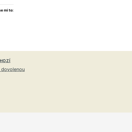
se mi to:
ačítání…
HOZÍ
 dovolenou