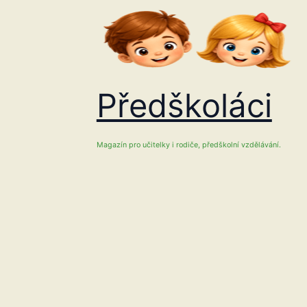
Přeskočit
na
obsah
Předškoláci
Magazín pro učitelky i rodiče, předškolní vzdělávání.