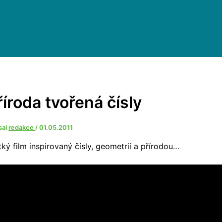
říroda tvořená čísly
sal
redakce
/
01.05.2011
tký film inspirovaný čísly, geometrií a přírodou…