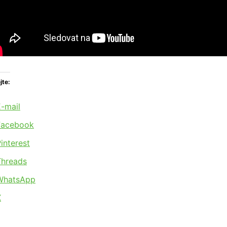
jte:
-mail
Facebook
interest
Threads
WhatsApp
X