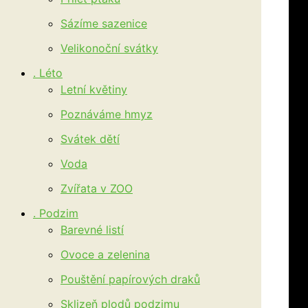
Sázíme sazenice
Velikonoční svátky
. Léto
Letní květiny
Poznáváme hmyz
Svátek dětí
Voda
Zvířata v ZOO
. Podzim
Barevné listí
Ovoce a zelenina
Pouštění papírových draků
Sklizeň plodů podzimu