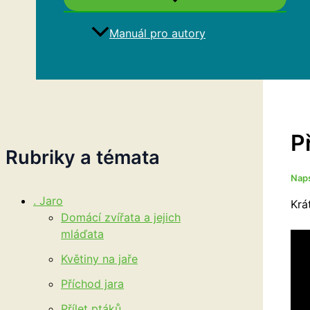
Manuál pro autory
Hledat
P
Rubriky a témata
Nap
. Jaro
Krá
Domácí zvířata a jejich
mláďata
Květiny na jaře
Příchod jara
Přílet ptáků