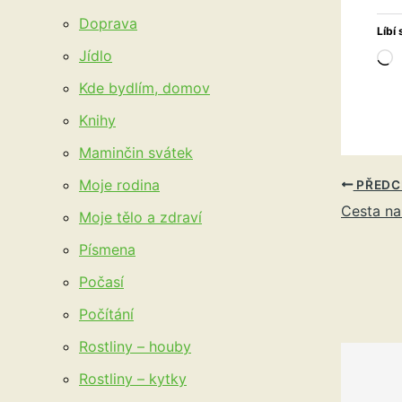
Doprava
Líbí 
Jídlo
N
Kde bydlím, domov
Knihy
Maminčin svátek
Moje rodina
PŘEDC
Cesta na
Moje tělo a zdraví
Písmena
Počasí
Počítání
Rostliny – houby
Rostliny – kytky