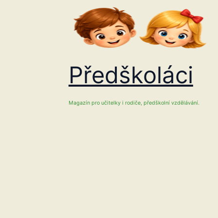
Přeskočit
na
obsah
Předškoláci
Magazín pro učitelky i rodiče, předškolní vzdělávání.