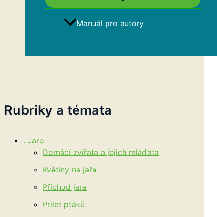
Manuál pro autory
Hledat
Rubriky a témata
. Jaro
Domácí zvířata a jejich mláďata
Květiny na jaře
Příchod jara
Přílet ptáků