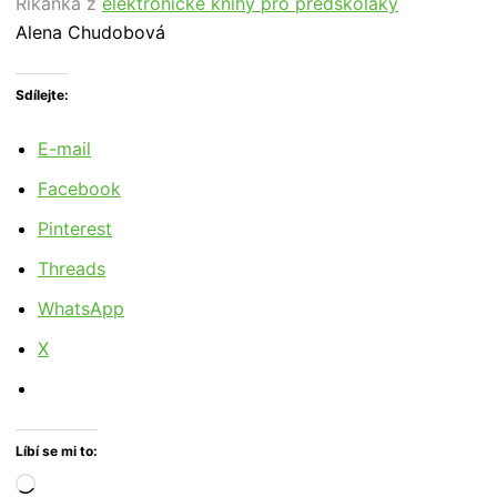
Říkanka z
elektronické knihy pro předškoláky
Alena Chudobová
Sdílejte:
E-mail
Facebook
Pinterest
Threads
WhatsApp
X
Líbí se mi to:
Načítání…