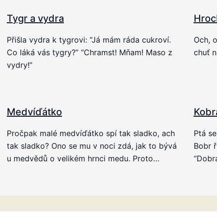
Tygr a vydra
Hroc
Přišla vydra k tygrovi: “Já mám ráda cukroví.
Och, 
Co láká vás tygry?” “Chramst! Mňam! Maso z
chuť n
vydry!”
Medvíďátko
Kobr
Pročpak malé medvíďátko spí tak sladko, ach
Ptá se
tak sladko? Ono se mu v noci zdá, jak to bývá
Bobr ř
u medvědů o velikém hrnci medu. Proto…
“Dobrá