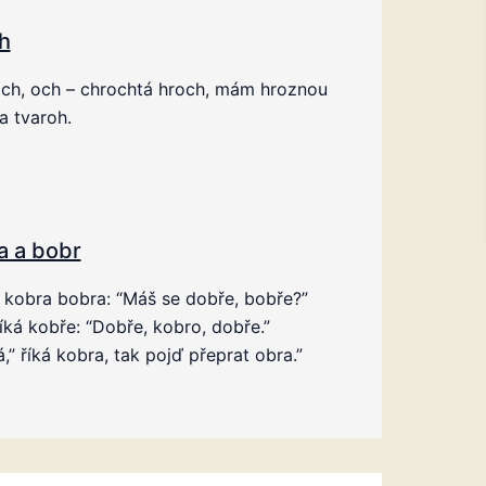
h
och, och – chrochtá hroch, mám hroznou
a tvaroh.
a a bobr
 kobra bobra: “Máš se dobře, bobře?”
íká kobře: “Dobře, kobro, dobře.”
,” říká kobra, tak pojď přeprat obra.”