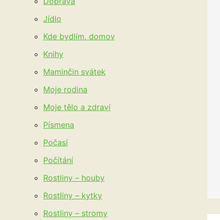
Doprava
Jídlo
Kde bydlím, domov
Knihy
Maminčin svátek
Moje rodina
Moje tělo a zdraví
Písmena
Počasí
Počítání
Rostliny – houby
Rostliny – kytky
Rostliny – stromy