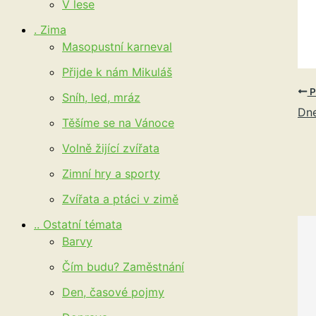
V lese
. Zima
Masopustní karneval
Přijde k nám Mikuláš
P
Sníh, led, mráz
Dne
Těšíme se na Vánoce
Volně žijící zvířata
Zimní hry a sporty
Zvířata a ptáci v zimě
.. Ostatní témata
Barvy
Čím budu? Zaměstnání
Den, časové pojmy