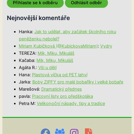
Nejnovější komentáře
Hanka
:
Jak to udělat, aby začátek školního roku
peněženku nebolel?
Miriam Kubičková (@KubickovaMiriam)
:
Vydry
TEREZA
:
Mik, Miku, Mikuláš
Kačaba
:
Mik, Miku, Mikuláš
Agáta R.
:
Vši u dětí
Hana
:
Plastová víčka od PET lahví
Jarka
:
Boby ZIPFY pro malé bobaříky i velké bobaře
Marešová
:
Dramatický přednes
pavla
:
Pracovní listy pro předškoláka
Petra M
:
Velikonoční nápady, tipy a tradice