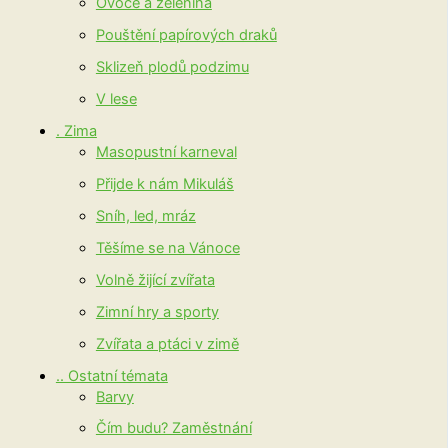
Ovoce a zelenina
Pouštění papírových draků
Sklizeň plodů podzimu
V lese
. Zima
Masopustní karneval
Přijde k nám Mikuláš
Sníh, led, mráz
Těšíme se na Vánoce
Volně žijící zvířata
Zimní hry a sporty
Zvířata a ptáci v zimě
.. Ostatní témata
Barvy
Čím budu? Zaměstnání