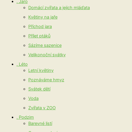
. Jaro
Domácí zvířata a jejich mláďata
Květiny na jaře
Příchod jara
Přílet ptáků
Sázíme sazenice
Velikonoční svátky
. Léto
Letní květiny
Poznáváme hmyz
Svátek dětí
Voda
Zvířata v ZOO
. Podzim
Barevné listí