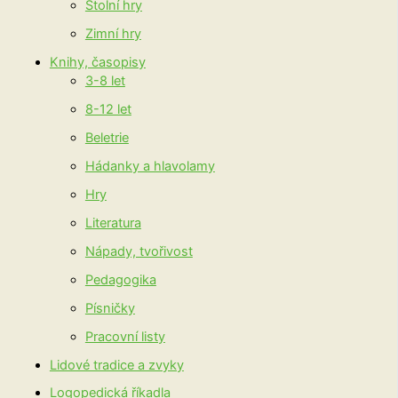
Stolní hry
Zimní hry
Knihy, časopisy
3-8 let
8-12 let
Beletrie
Hádanky a hlavolamy
Hry
Literatura
Nápady, tvořivost
Pedagogika
Písničky
Pracovní listy
Lidové tradice a zvyky
Logopedická říkadla