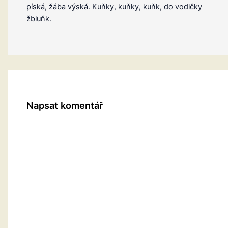
píská, žába výská. Kuňky, kuňky, kuňk, do vodičky
žbluňk.
Napsat komentář