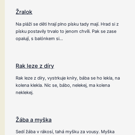
Žralok
Na pláži se děti hrají plno písku tady mají. Hrad si z
písku postavily trvalo to jenom chvíli. Pak se zase
opalují, s balónkem si…
Rak leze z díry
Rak leze z díry, vystrkuje kníry, bába se ho lekla, na
kolena klekla. Nic se, bábo, nelekej, ma kolena
neklekej.
Žába a myška
Sedí žába v rákosí, tahá myšku za vousy. Myška