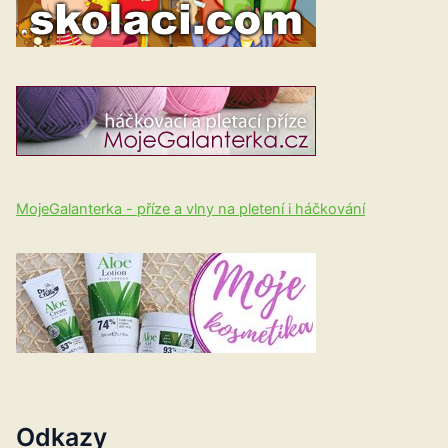
MojeGalanterka - příze a vlny na pletení i háčkování
Odkazy