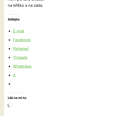
na bříško a na záda.
Sdílejte:
E-mail
Facebook
Pinterest
Threads
WhatsApp
X
Líbí se mi to:
Načítání…