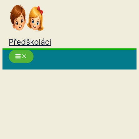
Přeskočit
na
obsah
Předškoláci
Hledat