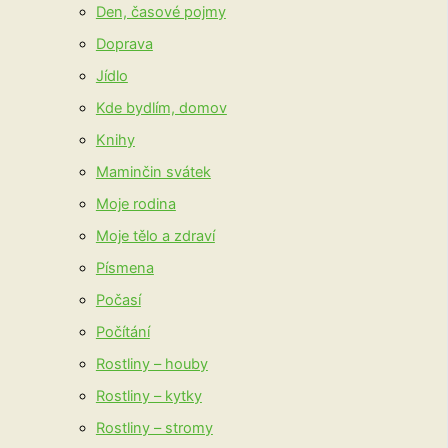
Den, časové pojmy
Doprava
Jídlo
Kde bydlím, domov
Knihy
Maminčin svátek
Moje rodina
Moje tělo a zdraví
Písmena
Počasí
Počítání
Rostliny – houby
Rostliny – kytky
Rostliny – stromy