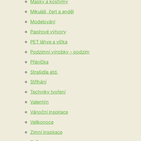
Masky a kostýmy
Mikuláš, čert a anděl
Modelování
Papírové výtvory
PET láhve a víčka
Podzimní výrobky – podzim
Přáníčka
Strašidla atd.
Stříhání
Techniky tvoření
Valentýn
Vánoční inspirace
Velikonoce
Zimní inspirace