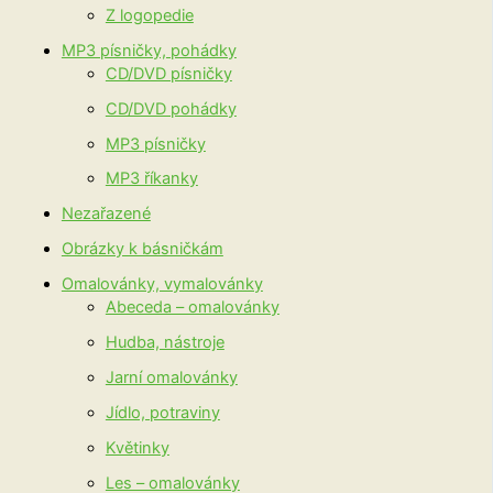
Z logopedie
MP3 písničky, pohádky
CD/DVD písničky
CD/DVD pohádky
MP3 písničky
MP3 říkanky
Nezařazené
Obrázky k básničkám
Omalovánky, vymalovánky
Abeceda – omalovánky
Hudba, nástroje
Jarní omalovánky
Jídlo, potraviny
Květinky
Les – omalovánky