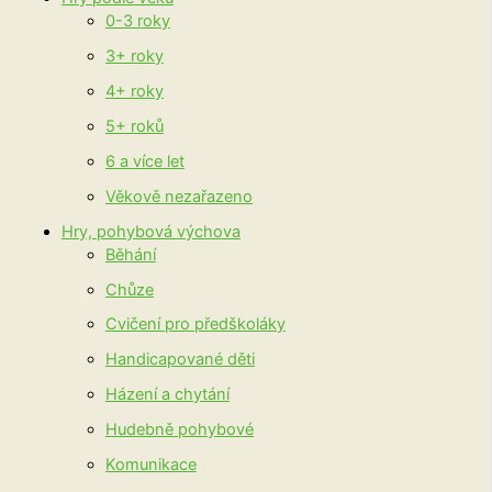
0-3 roky
3+ roky
4+ roky
5+ roků
6 a více let
Věkově nezařazeno
Hry, pohybová výchova
Běhání
Chůze
Cvičení pro předškoláky
Handicapované děti
Házení a chytání
Hudebně pohybové
Komunikace