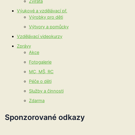
Zvířata
Výukové a vzdělávací př.
Výrobky pro děti
Výtvory a pomůcky
Vzdělávací videokurzy
Zprávy
Akce
Fotogalerie
MC, MŠ, RC
Péče o děti
Služby a činnosti
Zdarma
Sponzorované odkazy