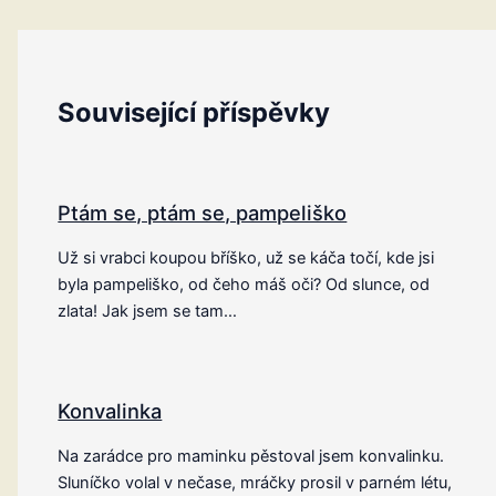
Související příspěvky
Ptám se, ptám se, pampeliško
Už si vrabci koupou bříško, už se káča točí, kde jsi
byla pampeliško, od čeho máš oči? Od slunce, od
zlata! Jak jsem se tam…
Konvalinka
Na zarádce pro maminku pěstoval jsem konvalinku.
Sluníčko volal v nečase, mráčky prosil v parném létu,