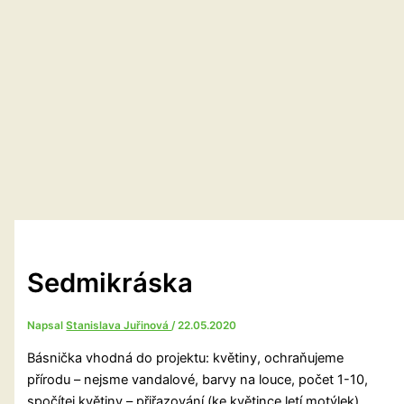
Sedmikráska
Napsal
Stanislava Juřinová
/
22.05.2020
Básnička vhodná do projektu: květiny, ochraňujeme
přírodu – nejsme vandalové, barvy na louce, počet 1-10,
spočítej květiny – přiřazování (ke květince letí motýlek).