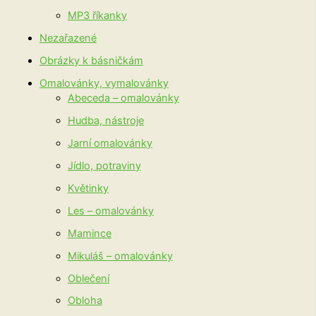
MP3 říkanky
Nezařazené
Obrázky k básničkám
Omalovánky, vymalovánky
Abeceda – omalovánky
Hudba, nástroje
Jarní omalovánky
Jídlo, potraviny
Květinky
Les – omalovánky
Mamince
Mikuláš – omalovánky
Oblečení
Obloha