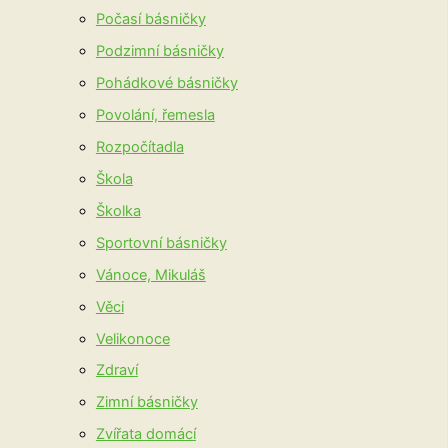
Počasí básničky
Podzimní básničky
Pohádkové básničky
Povolání, řemesla
Rozpočítadla
Škola
Školka
Sportovní básničky
Vánoce, Mikuláš
Věci
Velikonoce
Zdraví
Zimní básničky
Zvířata domácí