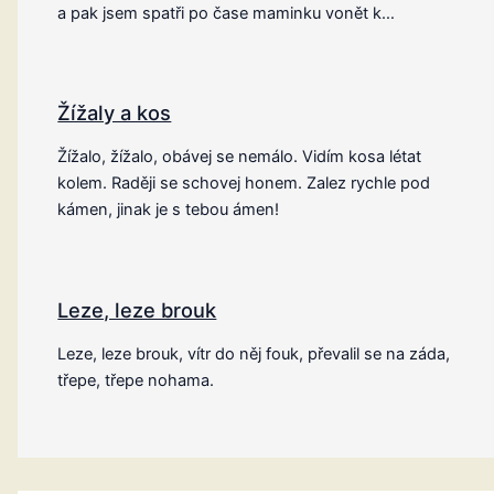
a pak jsem spatři po čase maminku vonět k…
Žížaly a kos
Žížalo, žížalo, obávej se nemálo. Vidím kosa létat
kolem. Raději se schovej honem. Zalez rychle pod
kámen, jinak je s tebou ámen!
Leze, leze brouk
Leze, leze brouk, vítr do něj fouk, převalil se na záda,
třepe, třepe nohama.