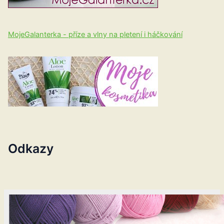
MojeGalanterka - příze a vlny na pletení i háčkování
Odkazy