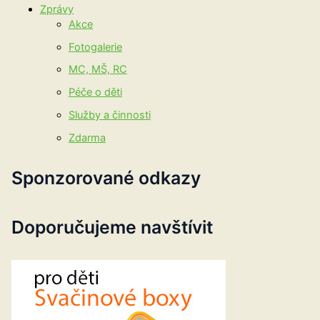
Zprávy
Akce
Fotogalerie
MC, MŠ, RC
Péče o děti
Služby a činnosti
Zdarma
Sponzorované odkazy
Doporučujeme navštívit