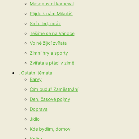
Masopustní karneval
Přijde k nám Mikuláš
Sníh, led, mráz
Těšíme se na Vánoce
Volně žijící zvířata
Zimní hry a sporty
Zvířata a ptáci v zimě
.. Ostatní témata
Barvy
Čím budu? Zaměstnání
Den, časové pojmy
Doprava
Jídlo
Kde bydlím, domov
Knihy