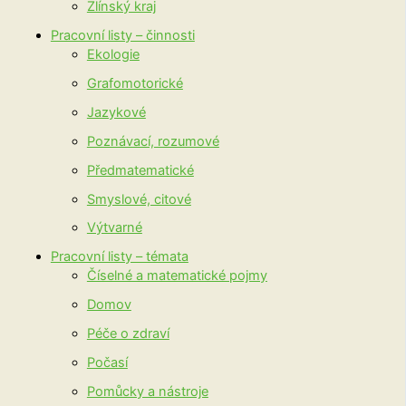
Zlínský kraj
Pracovní listy – činnosti
Ekologie
Grafomotorické
Jazykové
Poznávací, rozumové
Předmatematické
Smyslové, citové
Výtvarné
Pracovní listy – témata
Číselné a matematické pojmy
Domov
Péče o zdraví
Počasí
Pomůcky a nástroje