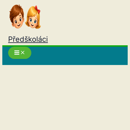
Přeskočit
na
obsah
Předškoláci
Hledat