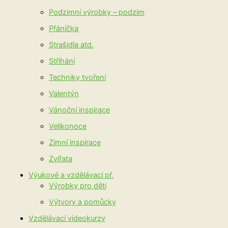
Podzimní výrobky – podzim
Přáníčka
Strašidla atd.
Stříhání
Techniky tvoření
Valentýn
Vánoční inspirace
Velikonoce
Zimní inspirace
Zvířata
Výukové a vzdělávací př.
Výrobky pro děti
Výtvory a pomůcky
Vzdělávací videokurzy