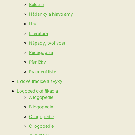
Beletrie
Hádanky a hlavolamy
Hry
Literatura
Nápady, tvořivost
Pedagogika
Písničky
Pracovní listy
Lidové tradice a zvyky
Logopedická říkadla
A logopedie
B logopedie
C logopedie
Č logopedie