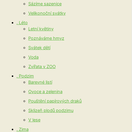
Sázíme sazenice
Velikonoční svátky
. Léto
Letní květiny
Poznáváme hmyz
Svátek dětí
Voda
Zvířata v ZOO
. Podzim
Barevné listí
Ovoce a zelenina
Pouštění papírových draků
Sklizeň plodů podzimu
V lese
. Zima