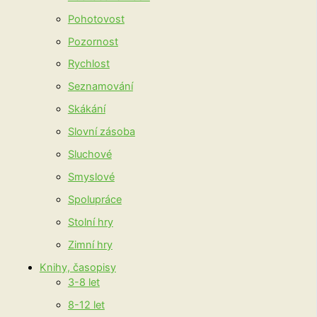
Pohotovost
Pozornost
Rychlost
Seznamování
Skákání
Slovní zásoba
Sluchové
Smyslové
Spolupráce
Stolní hry
Zimní hry
Knihy, časopisy
3-8 let
8-12 let