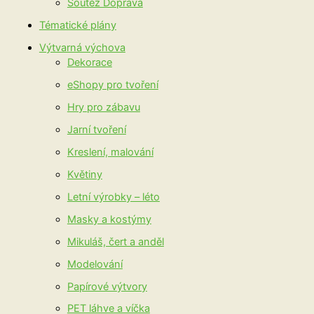
Soutěž Doprava
Tématické plány
Výtvarná výchova
Dekorace
eShopy pro tvoření
Hry pro zábavu
Jarní tvoření
Kreslení, malování
Květiny
Letní výrobky – léto
Masky a kostýmy
Mikuláš, čert a anděl
Modelování
Papírové výtvory
PET láhve a víčka