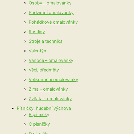
Osoby – omalovánky
Podzimní omalovánky
Pohádkové omalovánky
Rostliny
Stroje a technika
Valentýn
Vánoce – omalovánky
Věci, předměty
Velikonoční omalovánky
Zima – omalovánky
Zvířata – omalovánky
Písničky, hudební výchova
B písničky
C písničky
D písničky