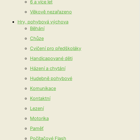
6 a více let
Věkově nezařazeno
Hry, pohybová výchova
Běhání
Chůze
Cvičení pro předškoláky
Handicapované děti
Házení a chytání
Hudebně pohybové
Komunikace
Kontaktní
Lezení
Motorika
Paměť
Počítačové Flash