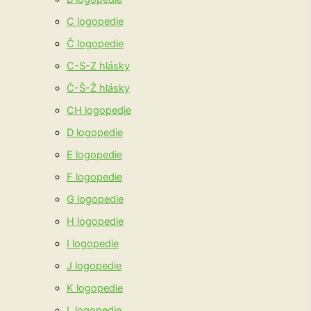
C logopedie
Č logopedie
C-S-Z hlásky
Č-Š-Ž hlásky
CH logopedie
D logopedie
E logopedie
F logopedie
G logopedie
H logopedie
I logopedie
J logopedie
K logopedie
L logopedie