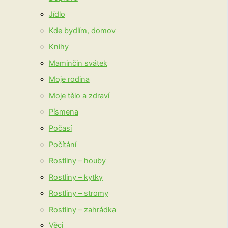
Jídlo
Kde bydlím, domov
Knihy
Maminčin svátek
Moje rodina
Moje tělo a zdraví
Písmena
Počasí
Počítání
Rostliny – houby
Rostliny – kytky
Rostliny – stromy
Rostliny – zahrádka
Věci