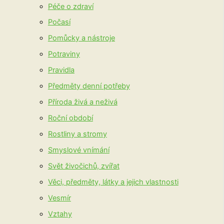
Péče o zdraví
Počasí
Pomůcky a nástroje
Potraviny
Pravidla
Předměty denní potřeby
Příroda živá a neživá
Roční období
Rostliny a stromy
Smyslové vnímání
Svět živočichů, zvířat
Věci, předměty, látky a jejich vlastnosti
Vesmír
Vztahy