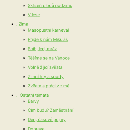
Sklizeň plodů podzimu
V lese
. Zima
Masopustní karneval
Přijde k nám Mikuláš
Sníh, led, mráz
Těšíme se na Vánoce
Volně žijící zvířata
Zimní hry a sporty
Zvířata a ptáci v zimě
.. Ostatní témata
Barvy
Čím budu? Zaměstnání
Den, časové pojmy
Doprava