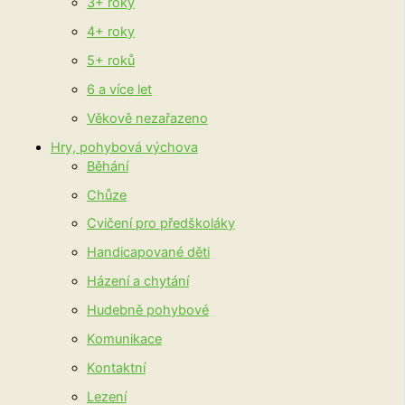
3+ roky
4+ roky
5+ roků
6 a více let
Věkově nezařazeno
Hry, pohybová výchova
Běhání
Chůze
Cvičení pro předškoláky
Handicapované děti
Házení a chytání
Hudebně pohybové
Komunikace
Kontaktní
Lezení