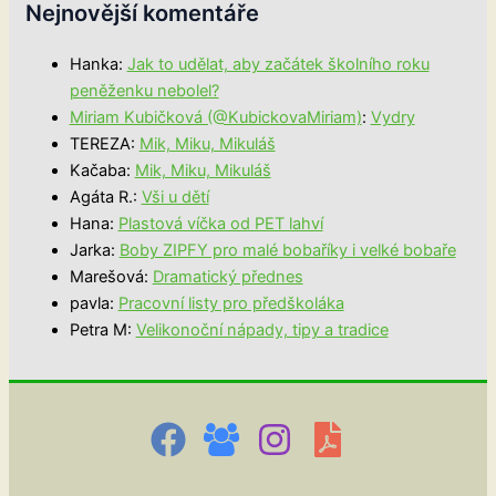
Nejnovější komentáře
Hanka
:
Jak to udělat, aby začátek školního roku
peněženku nebolel?
Miriam Kubičková (@KubickovaMiriam)
:
Vydry
TEREZA
:
Mik, Miku, Mikuláš
Kačaba
:
Mik, Miku, Mikuláš
Agáta R.
:
Vši u dětí
Hana
:
Plastová víčka od PET lahví
Jarka
:
Boby ZIPFY pro malé bobaříky i velké bobaře
Marešová
:
Dramatický přednes
pavla
:
Pracovní listy pro předškoláka
Petra M
:
Velikonoční nápady, tipy a tradice