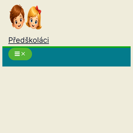
Přeskočit
na
obsah
Předškoláci
Hledat