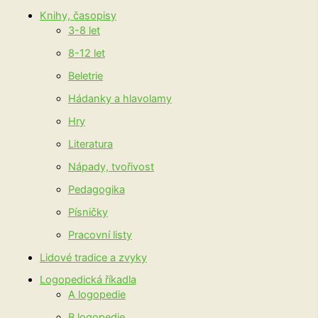
Knihy, časopisy
3-8 let
8-12 let
Beletrie
Hádanky a hlavolamy
Hry
Literatura
Nápady, tvořivost
Pedagogika
Písničky
Pracovní listy
Lidové tradice a zvyky
Logopedická říkadla
A logopedie
B logopedie