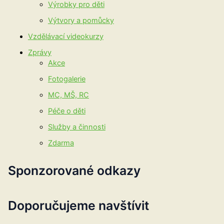
Výrobky pro děti
Výtvory a pomůcky
Vzdělávací videokurzy
Zprávy
Akce
Fotogalerie
MC, MŠ, RC
Péče o děti
Služby a činnosti
Zdarma
Sponzorované odkazy
Doporučujeme navštívit