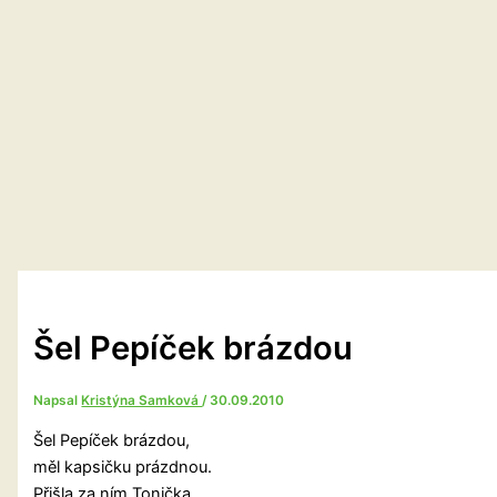
Šel Pepíček brázdou
Napsal
Kristýna Samková
/
30.09.2010
Šel Pepíček brázdou,
měl kapsičku prázdnou.
Přišla za ním Tonička