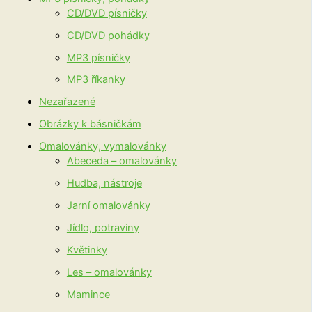
CD/DVD písničky
CD/DVD pohádky
MP3 písničky
MP3 říkanky
Nezařazené
Obrázky k básničkám
Omalovánky, vymalovánky
Abeceda – omalovánky
Hudba, nástroje
Jarní omalovánky
Jídlo, potraviny
Květinky
Les – omalovánky
Mamince