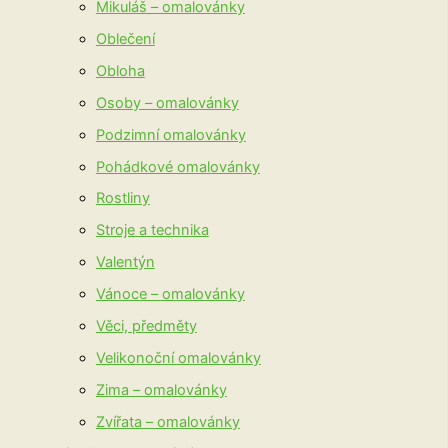
Mikuláš – omalovánky
Oblečení
Obloha
Osoby – omalovánky
Podzimní omalovánky
Pohádkové omalovánky
Rostliny
Stroje a technika
Valentýn
Vánoce – omalovánky
Věci, předměty
Velikonoční omalovánky
Zima – omalovánky
Zvířata – omalovánky