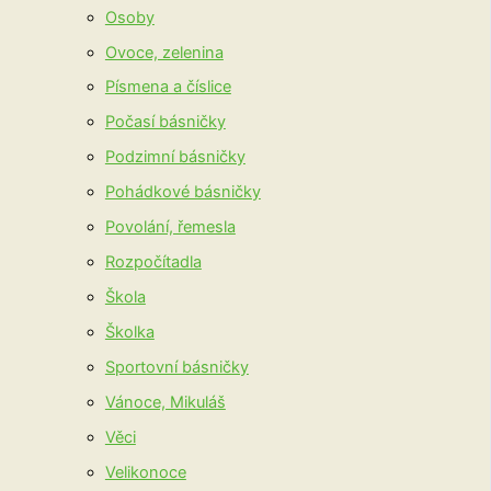
Osoby
Ovoce, zelenina
Písmena a číslice
Počasí básničky
Podzimní básničky
Pohádkové básničky
Povolání, řemesla
Rozpočítadla
Škola
Školka
Sportovní básničky
Vánoce, Mikuláš
Věci
Velikonoce