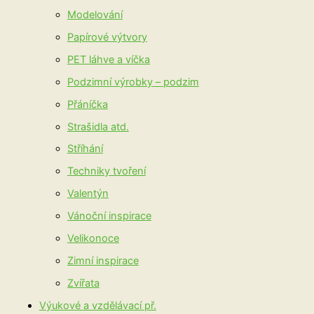
Modelování
Papírové výtvory
PET láhve a víčka
Podzimní výrobky – podzim
Přáníčka
Strašidla atd.
Stříhání
Techniky tvoření
Valentýn
Vánoční inspirace
Velikonoce
Zimní inspirace
Zvířata
Výukové a vzdělávací př.