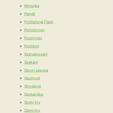
Motorika
Paměť
Počítačové Flash
Pohotovost
Pozornost
Rychlost
Seznamování
Skákání
Slovní zásoba
Sluchové
Smyslové
Spolupráce
Stolní hry
Zimní hry