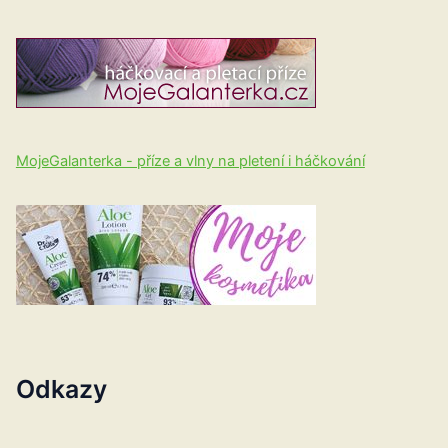
MojeGalanterka - příze a vlny na pletení i háčkování
Odkazy