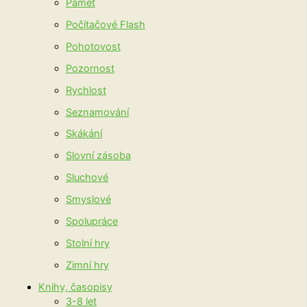
Paměť
Počítačové Flash
Pohotovost
Pozornost
Rychlost
Seznamování
Skákání
Slovní zásoba
Sluchové
Smyslové
Spolupráce
Stolní hry
Zimní hry
Knihy, časopisy
3-8 let