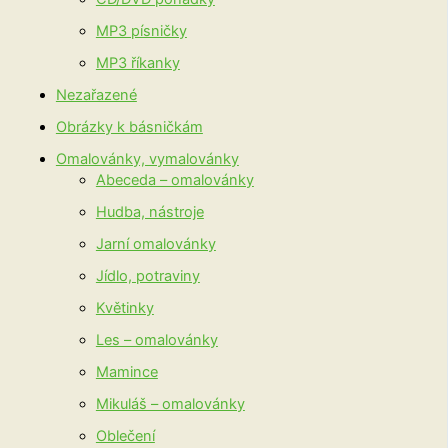
MP3 písničky
MP3 říkanky
Nezařazené
Obrázky k básničkám
Omalovánky, vymalovánky
Abeceda – omalovánky
Hudba, nástroje
Jarní omalovánky
Jídlo, potraviny
Květinky
Les – omalovánky
Mamince
Mikuláš – omalovánky
Oblečení