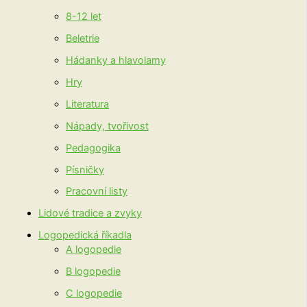
8-12 let
Beletrie
Hádanky a hlavolamy
Hry
Literatura
Nápady, tvořivost
Pedagogika
Písničky
Pracovní listy
Lidové tradice a zvyky
Logopedická říkadla
A logopedie
B logopedie
C logopedie