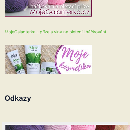
MojeGalanterka - příze a vlny na pletení i háčkování
Odkazy