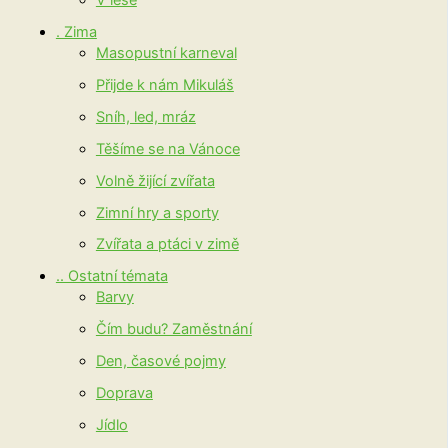
. Zima
Masopustní karneval
Přijde k nám Mikuláš
Sníh, led, mráz
Těšíme se na Vánoce
Volně žijící zvířata
Zimní hry a sporty
Zvířata a ptáci v zimě
.. Ostatní témata
Barvy
Čím budu? Zaměstnání
Den, časové pojmy
Doprava
Jídlo