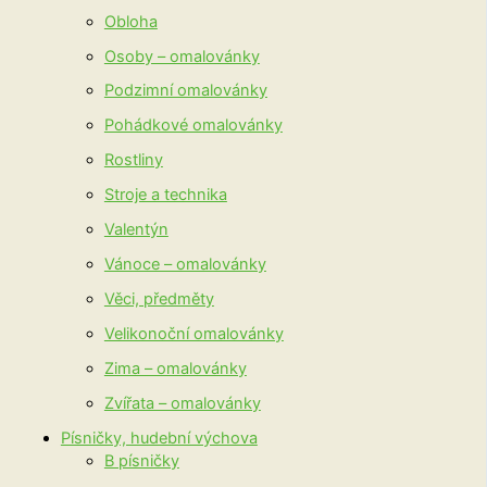
Obloha
Osoby – omalovánky
Podzimní omalovánky
Pohádkové omalovánky
Rostliny
Stroje a technika
Valentýn
Vánoce – omalovánky
Věci, předměty
Velikonoční omalovánky
Zima – omalovánky
Zvířata – omalovánky
Písničky, hudební výchova
B písničky