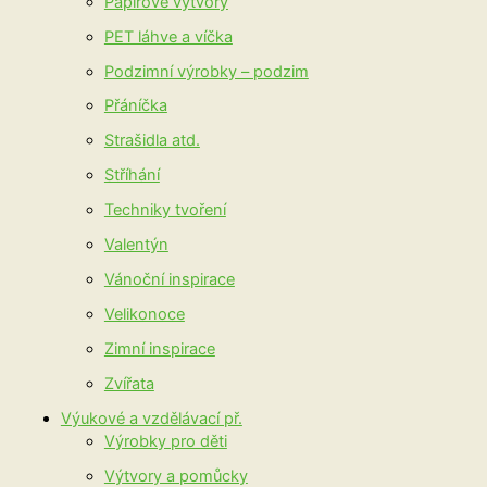
Papírové výtvory
PET láhve a víčka
Podzimní výrobky – podzim
Přáníčka
Strašidla atd.
Stříhání
Techniky tvoření
Valentýn
Vánoční inspirace
Velikonoce
Zimní inspirace
Zvířata
Výukové a vzdělávací př.
Výrobky pro děti
Výtvory a pomůcky