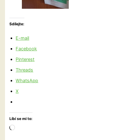
Sdílejte:
E-mail
Facebook
Pinterest
Threads
WhatsApp
X
Líbí se mi to:
Načítání…