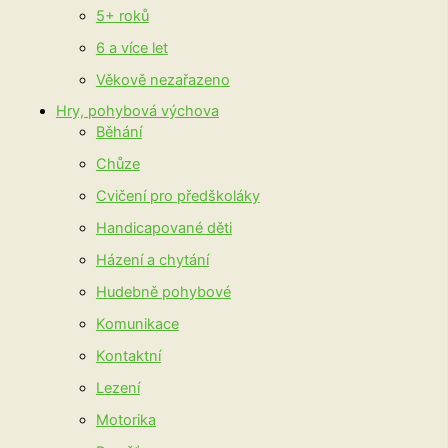
5+ roků
6 a více let
Věkově nezařazeno
Hry, pohybová výchova
Běhání
Chůze
Cvičení pro předškoláky
Handicapované děti
Házení a chytání
Hudebně pohybové
Komunikace
Kontaktní
Lezení
Motorika