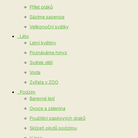
Přílet ptáků
Sázíme sazenice
Velikonoční svátky
. Léto
Letní květiny
Poznáváme hmyz
Svátek dětí
Voda
Zvířata v ZOO
. Podzim
Barevné listí
Ovoce a zelenina
Pouštění papírových draků
Sklizeň plodů podzimu
V lese