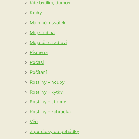
Kde bydlím, domov
Knihy
Maminčin svátek
Moje rodina
Moje tělo a zdraví
Písmena
Počasí
Počítání
Rostliny – houby
Rostliny – kytky
Rostliny – stromy
Rostliny – zahrádka
Věci
Z pohádky do pohádky