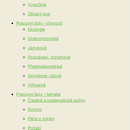
Vysočina
Zlínský kraj
Pracovní listy – činnosti
Ekologie
Grafomotorické
Jazykové
Poznávací, rozumové
Předmatematické
Smyslové, citové
Výtvarné
Pracovní listy – témata
Číselné a matematické pojmy
Domov
Péče o zdraví
Počasí