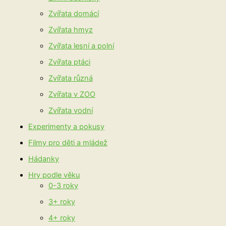
Zvířata domácí
Zvířata hmyz
Zvířata lesní a polní
Zvířata ptáci
Zvířata různá
Zvířata v ZOO
Zvířata vodní
Experimenty a pokusy
Filmy pro děti a mládež
Hádanky
Hry podle věku
0-3 roky
3+ roky
4+ roky