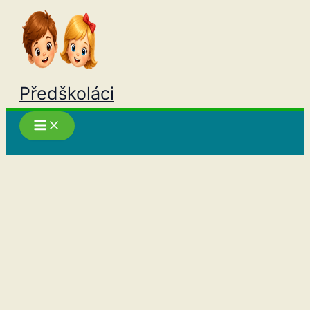
Přeskočit
na
obsah
Předškoláci
Hledat