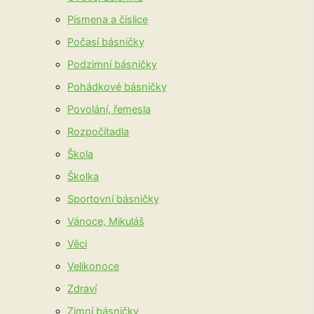
Písmena a číslice
Počasí básničky
Podzimní básničky
Pohádkové básničky
Povolání, řemesla
Rozpočítadla
Škola
Školka
Sportovní básničky
Vánoce, Mikuláš
Věci
Velikonoce
Zdraví
Zimní básničky