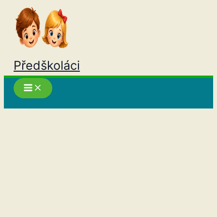
Přeskočit
na
obsah
Předškoláci
Hledat