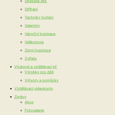
Strašidla atd.
Stříhání
Techniky tvoření
Valentýn
Vánoční inspirace
Velikonoce
Zimní inspirace
Zvířata
Výukové a vzdělávací př.
Výrobky pro děti
Výtvory a pomůcky
Vzdělávací videokurzy
Zprávy
Akce
Fotogalerie