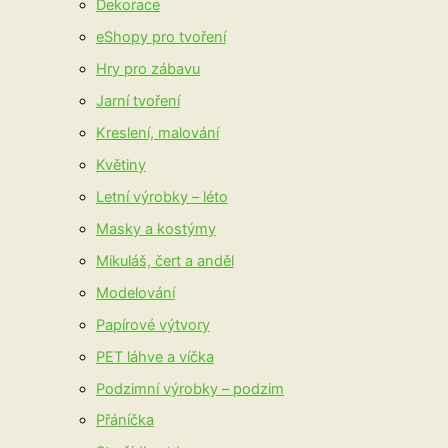
Dekorace
eShopy pro tvoření
Hry pro zábavu
Jarní tvoření
Kreslení, malování
Květiny
Letní výrobky – léto
Masky a kostýmy
Mikuláš, čert a anděl
Modelování
Papírové výtvory
PET láhve a víčka
Podzimní výrobky – podzim
Přáníčka