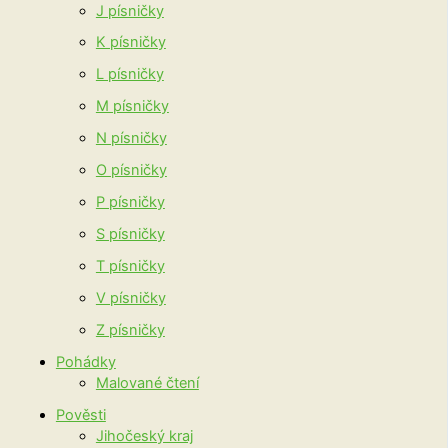
J písničky
K písničky
L písničky
M písničky
N písničky
O písničky
P písničky
S písničky
T písničky
V písničky
Z písničky
Pohádky
Malované čtení
Pověsti
Jihočeský kraj