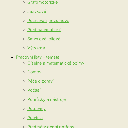
Grafomotorické
Jazykové
Poznávací, rozumové
Předmatematické
Smyslové, citové
Výtvarné
Pracovní listy – témata
Číselné a matematické pojmy
Domov
Péče o zdraví
Počasí
Pomůcky a nástroje
Potraviny
Pravidla
Předměty denní potřeby