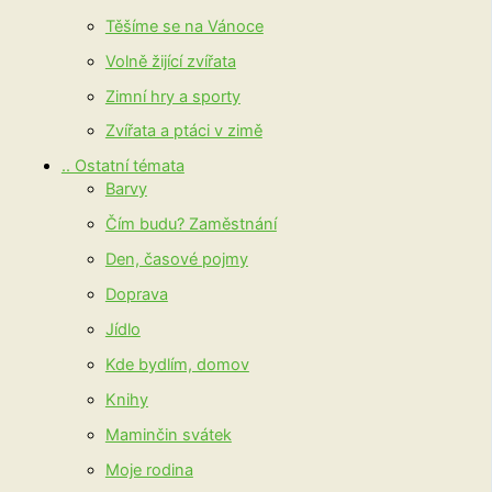
Těšíme se na Vánoce
Volně žijící zvířata
Zimní hry a sporty
Zvířata a ptáci v zimě
.. Ostatní témata
Barvy
Čím budu? Zaměstnání
Den, časové pojmy
Doprava
Jídlo
Kde bydlím, domov
Knihy
Maminčin svátek
Moje rodina