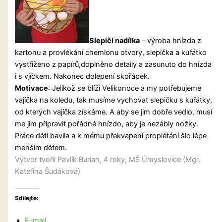
Slepičí nadílka
– výroba hnízda z
kartonu a provlékání chemlonu otvory, slepička a kuřátko
vystřiženo z papírů,doplněno detaily a zasunuto do hnízda
i s vjíčkem. Nakonec dolepení skořápek.
Motivace
: Jelikož se blíží Velikonoce a my potřebujeme
vajíčka na koledu, tak musíme vychovat slepičku s kuřátky,
od kterých vajíčka získáme. A aby se jim dobře vedlo, musí
me jim připravit pořádné hnízdo, aby je nezábly nožky.
Práce děti bavila a k mému překvapení proplétání šlo lépe
menším dětem.
Výtvor tvořil Pavlík Burian, 4 roky, MŠ Úmyslovice (Mgr.
Kateřina Šudáková)
Sdílejte:
E-mail