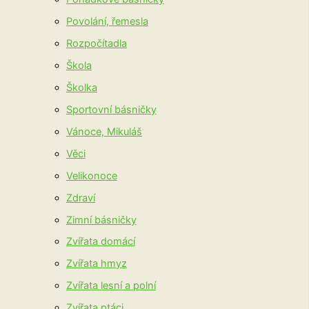
Povolání, řemesla
Rozpočítadla
Škola
Školka
Sportovní básničky
Vánoce, Mikuláš
Věci
Velikonoce
Zdraví
Zimní básničky
Zvířata domácí
Zvířata hmyz
Zvířata lesní a polní
Zvířata ptáci