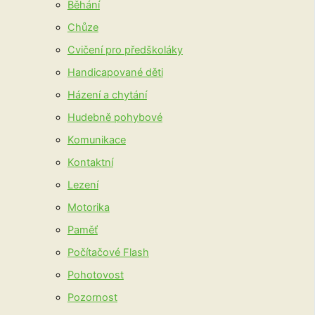
Běhání
Chůze
Cvičení pro předškoláky
Handicapované děti
Házení a chytání
Hudebně pohybové
Komunikace
Kontaktní
Lezení
Motorika
Paměť
Počítačové Flash
Pohotovost
Pozornost