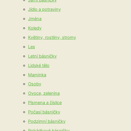
Jarní básničky
Jídlo a potraviny
Jména
Koledy
Květiny, rostliny, stromy
Les
Letní básničky
Lidské tělo
Maminka
Osoby
Ovoce, zelenina
Písmena a číslice
Počasí básničky
Podzimní básničky
Pohádkové básničky