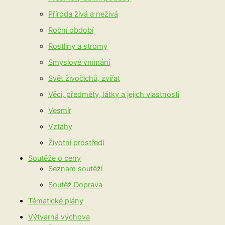
Příroda živá a neživá
Roční období
Rostliny a stromy
Smyslové vnímání
Svět živočichů, zvířat
Věci, předměty, látky a jejich vlastnosti
Vesmír
Vztahy
Životní prostředí
Soutěže o ceny
Seznam soutěží
Soutěž Doprava
Tématické plány
Výtvarná výchova