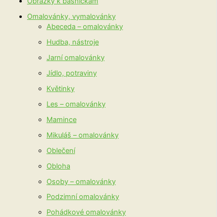
Obrázky k básničkám
Omalovánky, vymalovánky
Abeceda – omalovánky
Hudba, nástroje
Jarní omalovánky
Jídlo, potraviny
Květinky
Les – omalovánky
Mamince
Mikuláš – omalovánky
Oblečení
Obloha
Osoby – omalovánky
Podzimní omalovánky
Pohádkové omalovánky