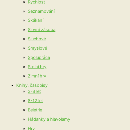
Rychlost
Seznamování
Skákání
Slovní zásoba
Sluchové
Smyslové
Spolupráce
Stolní hry
Zimní hry
Knihy, časopisy
3-8 let
8-12 let
Beletrie
Hádanky a hlavolamy
Hry