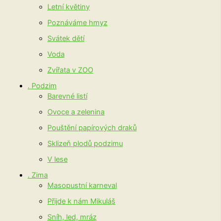
Letní květiny
Poznáváme hmyz
Svátek dětí
Voda
Zvířata v ZOO
. Podzim
Barevné listí
Ovoce a zelenina
Pouštění papírových draků
Sklizeň plodů podzimu
V lese
. Zima
Masopustní karneval
Přijde k nám Mikuláš
Sníh, led, mráz