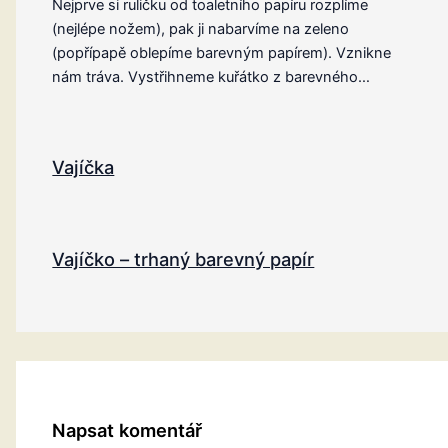
Nejprve si ruličku od toaletního papíru rozplíme
(nejlépe nožem), pak ji nabarvíme na zeleno
(popřípapě oblepíme barevným papírem). Vznikne
nám tráva. Vystřihneme kuřátko z barevného…
Vajíčka
Vajíčko – trhaný barevný papír
Napsat komentář