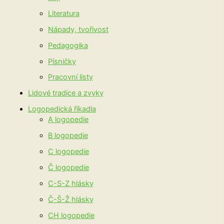
Literatura
Nápady, tvořivost
Pedagogika
Písničky
Pracovní listy
Lidové tradice a zvyky
Logopedická říkadla
A logopedie
B logopedie
C logopedie
Č logopedie
C-S-Z hlásky
Č-Š-Ž hlásky
CH logopedie