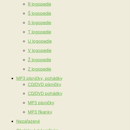
R logopedie
Š logopedie
S logopedie
T logopedie
U logopedie
V logopedie
Ž logopedie
Z logopedie
MP3 písničky, pohádky
CD/DVD písničky
CD/DVD pohádky
MP3 písničky
MP3 říkanky
Nezařazené