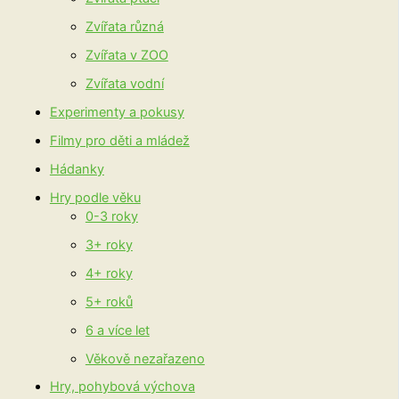
Zvířata různá
Zvířata v ZOO
Zvířata vodní
Experimenty a pokusy
Filmy pro děti a mládež
Hádanky
Hry podle věku
0-3 roky
3+ roky
4+ roky
5+ roků
6 a více let
Věkově nezařazeno
Hry, pohybová výchova