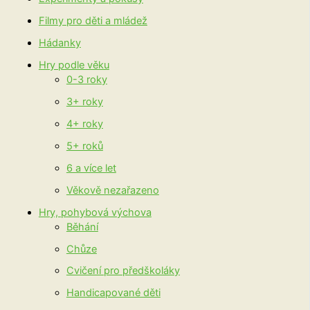
Filmy pro děti a mládež
Hádanky
Hry podle věku
0-3 roky
3+ roky
4+ roky
5+ roků
6 a více let
Věkově nezařazeno
Hry, pohybová výchova
Běhání
Chůze
Cvičení pro předškoláky
Handicapované děti