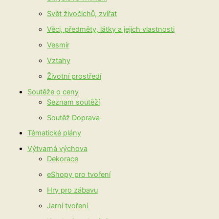
Svět živočichů, zvířat
Věci, předměty, látky a jejich vlastnosti
Vesmír
Vztahy
Životní prostředí
Soutěže o ceny
Seznam soutěží
Soutěž Doprava
Tématické plány
Výtvarná výchova
Dekorace
eShopy pro tvoření
Hry pro zábavu
Jarní tvoření