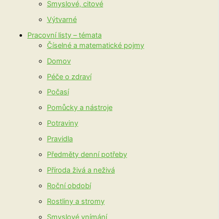
Smyslové, citové
Výtvarné
Pracovní listy – témata
Číselné a matematické pojmy
Domov
Péče o zdraví
Počasí
Pomůcky a nástroje
Potraviny
Pravidla
Předměty denní potřeby
Příroda živá a neživá
Roční období
Rostliny a stromy
Smyslové vnímání