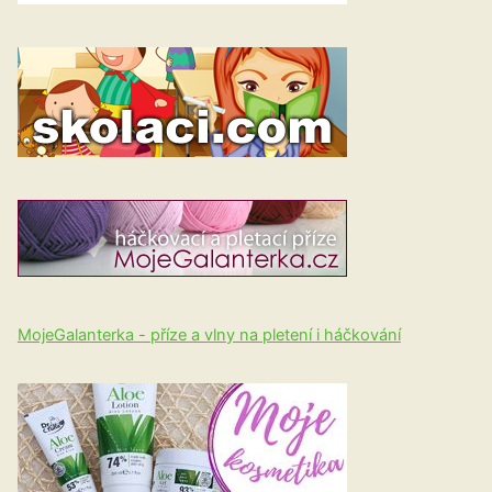
MojeGalanterka - příze a vlny na pletení i háčkování