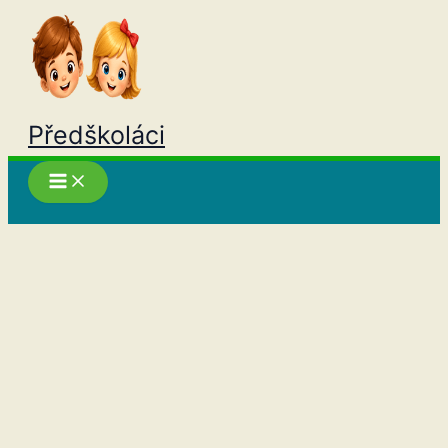
Přeskočit
na
obsah
Předškoláci
Hledat