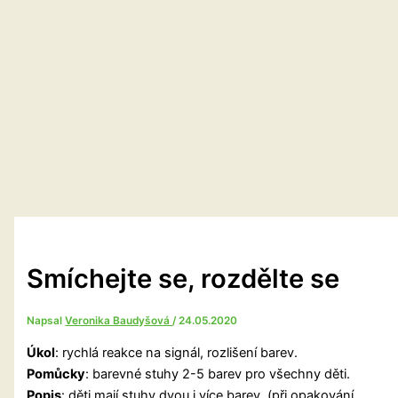
Smíchejte se, rozdělte se
Napsal
Veronika Baudyšová
/
24.05.2020
Úkol
: rychlá reakce na signál, rozlišení barev.
Pomůcky
: barevné stuhy 2-5 barev pro všechny děti.
Popis
: děti mají stuhy dvou i více barev, (při opakování