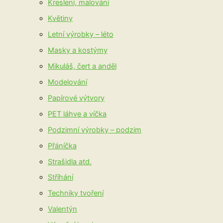
Kreslení, malování
Květiny
Letní výrobky – léto
Masky a kostýmy
Mikuláš, čert a anděl
Modelování
Papírové výtvory
PET láhve a víčka
Podzimní výrobky – podzim
Přáníčka
Strašidla atd.
Stříhání
Techniky tvoření
Valentýn