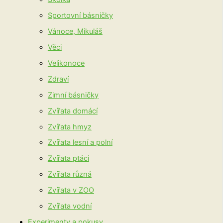
Sportovní básničky
Vánoce, Mikuláš
Věci
Velikonoce
Zdraví
Zimní básničky
Zvířata domácí
Zvířata hmyz
Zvířata lesní a polní
Zvířata ptáci
Zvířata různá
Zvířata v ZOO
Zvířata vodní
Experimenty a pokusy