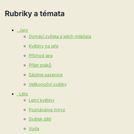
Rubriky a témata
. Jaro
Domácí zvířata a jejich mláďata
Květiny na jaře
Příchod jara
Přílet ptáků
Sázíme sazenice
Velikonoční svátky
. Léto
Letní květiny
Poznáváme hmyz
Svátek dětí
Voda