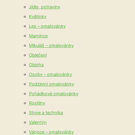
Jídlo, potraviny
Květinky
Les – omalovánky
Mamince
Mikuláš – omalovánky
Oblečení
Obloha
Osoby – omalovánky
Podzimní omalovánky
Pohádkové omalovánky
Rostliny
Stroje a technika
Valentýn
Vánoce – omalovánky