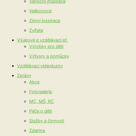
Vánoční inspirace
Velikonoce
Zimní inspirace
Zvířata
Výukové a vzdělávací př.
Výrobky pro děti
Výtvory a pomůcky
Vzdělávací videokurzy
Zprávy
Akce
Fotogalerie
MC, MŠ, RC
Péče o děti
Služby a činnosti
Zdarma