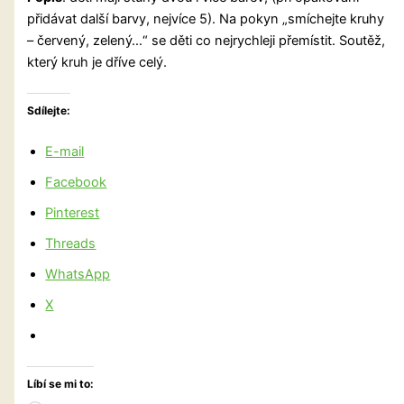
přidávat další barvy, nejvíce 5). Na pokyn „smíchejte kruhy
– červený, zelený…“ se děti co nejrychleji přemístit. Soutěž,
který kruh je dříve celý.
Sdílejte:
E-mail
Facebook
Pinterest
Threads
WhatsApp
X
Líbí se mi to: