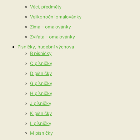
Věci, předměty
Velikonoční omalovánky
Zima – omalovánky
Zvířata – omalovánky
Písničky, hudební výchova
B písničky
C písničky
D písničky
G písničky
H písničky
J písničky
K písničky
L písničky
M písničky