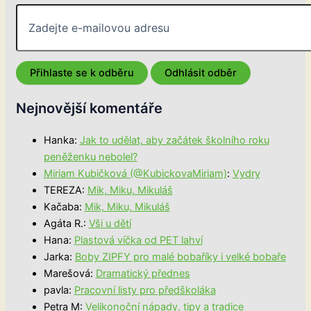
Nejnovější komentáře
Hanka
:
Jak to udělat, aby začátek školního roku
peněženku nebolel?
Miriam Kubičková (@KubickovaMiriam)
:
Vydry
TEREZA
:
Mik, Miku, Mikuláš
Kačaba
:
Mik, Miku, Mikuláš
Agáta R.
:
Vši u dětí
Hana
:
Plastová víčka od PET lahví
Jarka
:
Boby ZIPFY pro malé bobaříky i velké bobaře
Marešová
:
Dramatický přednes
pavla
:
Pracovní listy pro předškoláka
Petra M
:
Velikonoční nápady, tipy a tradice