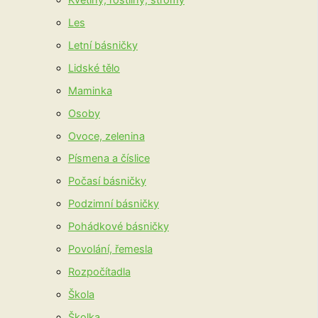
Les
Letní básničky
Lidské tělo
Maminka
Osoby
Ovoce, zelenina
Písmena a číslice
Počasí básničky
Podzimní básničky
Pohádkové básničky
Povolání, řemesla
Rozpočítadla
Škola
Školka