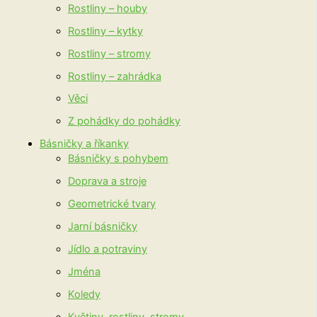
Rostliny – houby
Rostliny – kytky
Rostliny – stromy
Rostliny – zahrádka
Věci
Z pohádky do pohádky
Básničky a říkanky
Básničky s pohybem
Doprava a stroje
Geometrické tvary
Jarní básničky
Jídlo a potraviny
Jména
Koledy
Květiny, rostliny, stromy