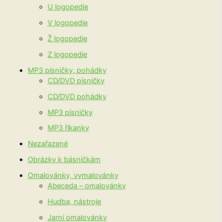
U logopedie
V logopedie
Ž logopedie
Z logopedie
MP3 písničky, pohádky
CD/DVD písničky
CD/DVD pohádky
MP3 písničky
MP3 říkanky
Nezařazené
Obrázky k básničkám
Omalovánky, vymalovánky
Abeceda – omalovánky
Hudba, nástroje
Jarní omalovánky