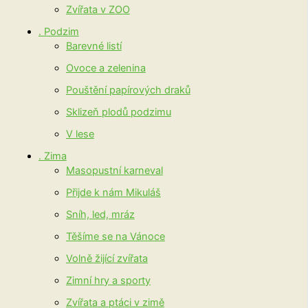
Zvířata v ZOO
. Podzim
Barevné listí
Ovoce a zelenina
Pouštění papírových draků
Sklizeň plodů podzimu
V lese
. Zima
Masopustní karneval
Přijde k nám Mikuláš
Sníh, led, mráz
Těšíme se na Vánoce
Volně žijící zvířata
Zimní hry a sporty
Zvířata a ptáci v zimě