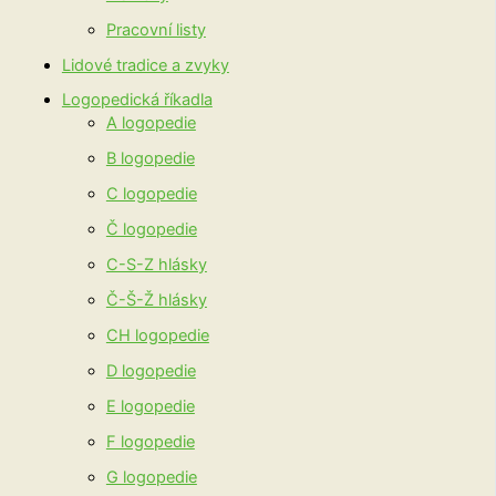
Pracovní listy
Lidové tradice a zvyky
Logopedická říkadla
A logopedie
B logopedie
C logopedie
Č logopedie
C-S-Z hlásky
Č-Š-Ž hlásky
CH logopedie
D logopedie
E logopedie
F logopedie
G logopedie