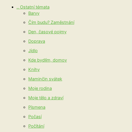
.. Ostatní témata
Barvy
Čím budu? Zaměstnání
Den, časové pojmy
Doprava
Jídlo
Kde bydlím, domov
Knihy
Maminčin svátek
Moje rodina
Moje tělo a zdraví
Písmena
Počasí
Počítání