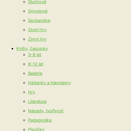
Sluchové
Smyslové
Spolupráce
Stolní hry
Zimní hry
Knihy, časopisy
3-8 let
8-12 let
Beletrie
Hádanky a hlavolamy
Hry
Literatura
Nápady, tvořivost
Pedagogika
Písničky