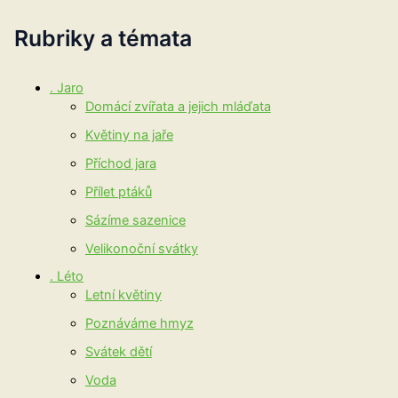
Rubriky a témata
. Jaro
Domácí zvířata a jejich mláďata
Květiny na jaře
Příchod jara
Přílet ptáků
Sázíme sazenice
Velikonoční svátky
. Léto
Letní květiny
Poznáváme hmyz
Svátek dětí
Voda