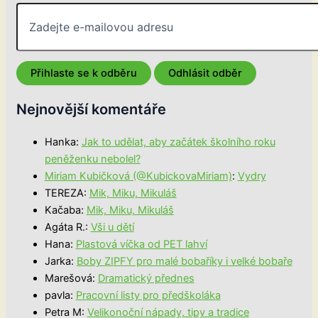
Nejnovější komentáře
Hanka
:
Jak to udělat, aby začátek školního roku
peněženku nebolel?
Miriam Kubičková (@KubickovaMiriam)
:
Vydry
TEREZA
:
Mik, Miku, Mikuláš
Kačaba
:
Mik, Miku, Mikuláš
Agáta R.
:
Vši u dětí
Hana
:
Plastová víčka od PET lahví
Jarka
:
Boby ZIPFY pro malé bobaříky i velké bobaře
Marešová
:
Dramatický přednes
pavla
:
Pracovní listy pro předškoláka
Petra M
:
Velikonoční nápady, tipy a tradice