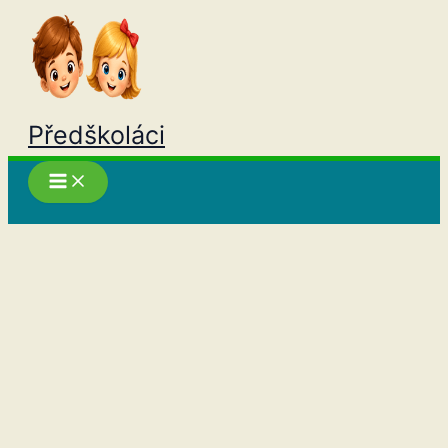
Přeskočit
na
obsah
Předškoláci
Hledat