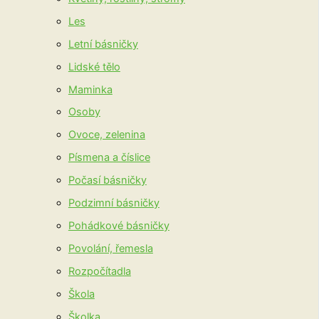
Les
Letní básničky
Lidské tělo
Maminka
Osoby
Ovoce, zelenina
Písmena a číslice
Počasí básničky
Podzimní básničky
Pohádkové básničky
Povolání, řemesla
Rozpočítadla
Škola
Školka