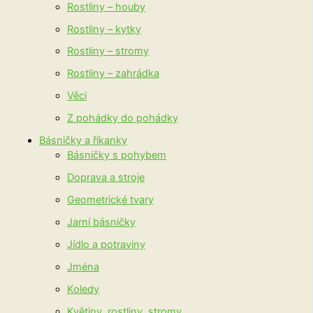
Rostliny – houby
Rostliny – kytky
Rostliny – stromy
Rostliny – zahrádka
Věci
Z pohádky do pohádky
Básničky a říkanky
Básničky s pohybem
Doprava a stroje
Geometrické tvary
Jarní básničky
Jídlo a potraviny
Jména
Koledy
Květiny, rostliny, stromy