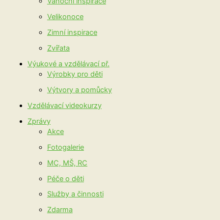
Vánoční inspirace
Velikonoce
Zimní inspirace
Zvířata
Výukové a vzdělávací př.
Výrobky pro děti
Výtvory a pomůcky
Vzdělávací videokurzy
Zprávy
Akce
Fotogalerie
MC, MŠ, RC
Péče o děti
Služby a činnosti
Zdarma