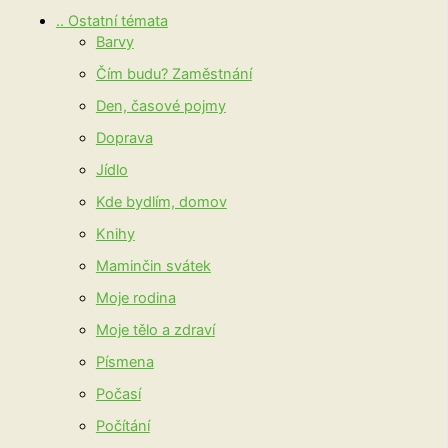
.. Ostatní témata
Barvy
Čím budu? Zaměstnání
Den, časové pojmy
Doprava
Jídlo
Kde bydlím, domov
Knihy
Maminčin svátek
Moje rodina
Moje tělo a zdraví
Písmena
Počasí
Počítání