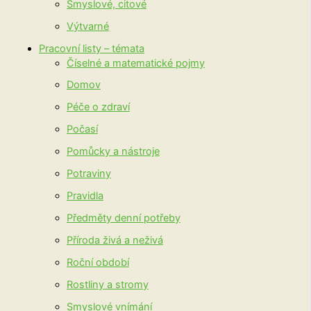
Smyslové, citové
Výtvarné
Pracovní listy – témata
Číselné a matematické pojmy
Domov
Péče o zdraví
Počasí
Pomůcky a nástroje
Potraviny
Pravidla
Předměty denní potřeby
Příroda živá a neživá
Roční období
Rostliny a stromy
Smyslové vnímání