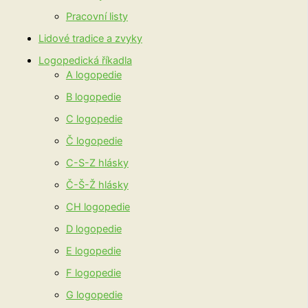
Pracovní listy
Lidové tradice a zvyky
Logopedická říkadla
A logopedie
B logopedie
C logopedie
Č logopedie
C-S-Z hlásky
Č-Š-Ž hlásky
CH logopedie
D logopedie
E logopedie
F logopedie
G logopedie