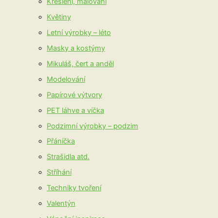
Kreslení, malování
Květiny
Letní výrobky – léto
Masky a kostýmy
Mikuláš, čert a anděl
Modelování
Papírové výtvory
PET láhve a víčka
Podzimní výrobky – podzim
Přáníčka
Strašidla atd.
Stříhání
Techniky tvoření
Valentýn