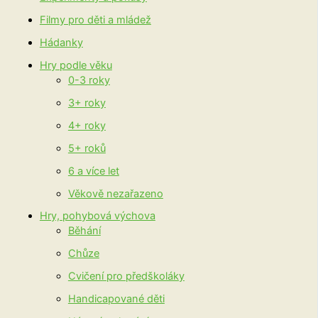
Filmy pro děti a mládež
Hádanky
Hry podle věku
0-3 roky
3+ roky
4+ roky
5+ roků
6 a více let
Věkově nezařazeno
Hry, pohybová výchova
Běhání
Chůze
Cvičení pro předškoláky
Handicapované děti