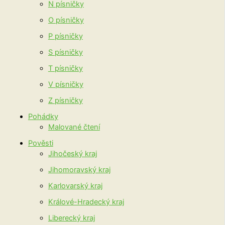
N písničky
O písničky
P písničky
S písničky
T písničky
V písničky
Z písničky
Pohádky
Malované čtení
Pověsti
Jihočeský kraj
Jihomoravský kraj
Karlovarský kraj
Králové-Hradecký kraj
Liberecký kraj