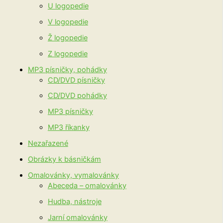
U logopedie
V logopedie
Ž logopedie
Z logopedie
MP3 písničky, pohádky
CD/DVD písničky
CD/DVD pohádky
MP3 písničky
MP3 říkanky
Nezařazené
Obrázky k básničkám
Omalovánky, vymalovánky
Abeceda – omalovánky
Hudba, nástroje
Jarní omalovánky