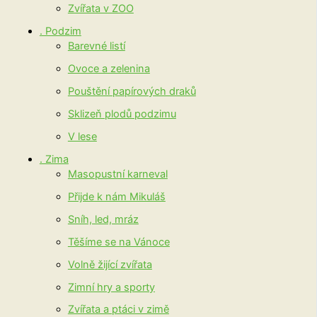
Zvířata v ZOO
. Podzim
Barevné listí
Ovoce a zelenina
Pouštění papírových draků
Sklizeň plodů podzimu
V lese
. Zima
Masopustní karneval
Přijde k nám Mikuláš
Sníh, led, mráz
Těšíme se na Vánoce
Volně žijící zvířata
Zimní hry a sporty
Zvířata a ptáci v zimě