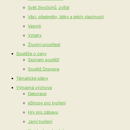
Svět živočichů, zvířat
Věci, předměty, látky a jejich vlastnosti
Vesmír
Vztahy
Životní prostředí
Soutěže o ceny
Seznam soutěží
Soutěž Doprava
Tématické plány
Výtvarná výchova
Dekorace
eShopy pro tvoření
Hry pro zábavu
Jarní tvoření