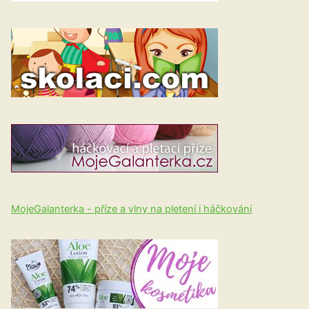
MojeGalanterka - příze a vlny na pletení i háčkování