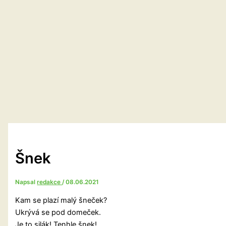
Šnek
Napsal
redakce
/
08.06.2021
Kam se plazí malý šneček?
Ukrývá se pod domeček.
Je to silák! Tenhle šnek!