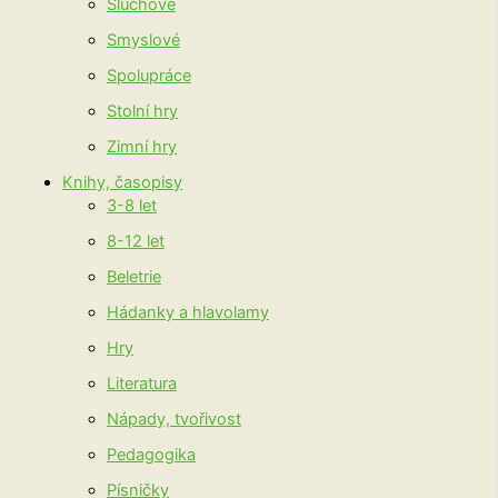
Sluchové
Smyslové
Spolupráce
Stolní hry
Zimní hry
Knihy, časopisy
3-8 let
8-12 let
Beletrie
Hádanky a hlavolamy
Hry
Literatura
Nápady, tvořivost
Pedagogika
Písničky