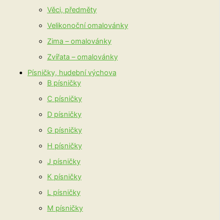
Věci, předměty
Velikonoční omalovánky
Zima – omalovánky
Zvířata – omalovánky
Písničky, hudební výchova
B písničky
C písničky
D písničky
G písničky
H písničky
J písničky
K písničky
L písničky
M písničky