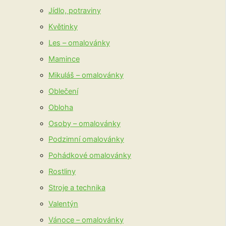
Jídlo, potraviny
Květinky
Les – omalovánky
Mamince
Mikuláš – omalovánky
Oblečení
Obloha
Osoby – omalovánky
Podzimní omalovánky
Pohádkové omalovánky
Rostliny
Stroje a technika
Valentýn
Vánoce – omalovánky