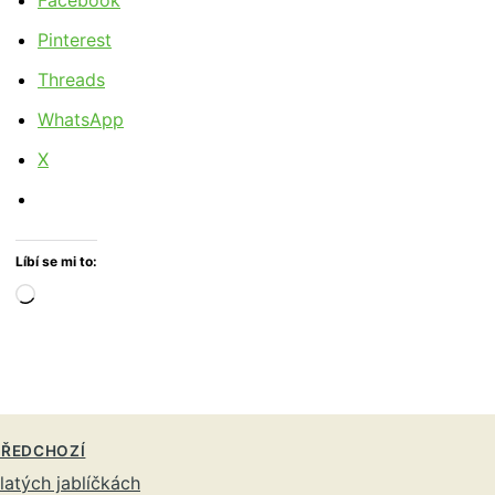
Facebook
Pinterest
Threads
WhatsApp
X
Líbí se mi to:
Načítání…
ŘEDCHOZÍ
latých jablíčkách