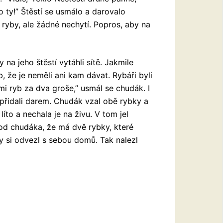
 ty!” Štěstí se usmálo a darovalo
 ryby, ale žádné nechytí. Popros, aby na
 na jeho štěstí vytáhli sítě. Jakmile
b, že je neměli ani kam dávat. Rybáři byli
 mi ryb za dva groše,” usmál se chudák. I
přidali darem. Chudák vzal obě rybky a
líto a nechala je na živu. V tom jel
 od chudáka, že má dvě rybky, které
y si odvezl s sebou domů. Tak nalezl