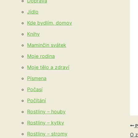
Doprava
Jídlo
Kde bydlím, domov
Knihy
Maminčin svátek
Moje rodina
Moje tělo a zdraví
Písmena
Počasí
Počítání
Rostliny – houby
Rostliny – kytky
P
Rostliny – stromy
O z