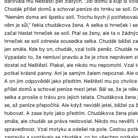
darovala mu Neštěstí pět zlatých. “Jdi domů a kup si vola
Chudák přišel domů a schoval peníze do hrnku se solí. D
“Nemám doma ani špetku soli. Trochu bych jí potřebovala,
něm je sůl,” řekla chudákova žena. A selka si hrneček i s
začal hledat hrneček se solí. Ptal se ženy, ale ta o žádný
hrneček se solí odnesla sousedka selka. Chudák běžel za 
jen smála. Kde by on, chudák, vzal tolik peněz. Chudák n
Vypadalo to, že nemluví pravdu a že je chce neprávem zís
dostal od Neštěstí. Plakal, ale nikdo mu nepomohl. Vzal 
potkal krásné panny. Ani je samým žalem nepoznal. Ale on
A on jim odpověděl jako předtím. Neštěstí mu po chvilce
přišel domů a schoval peníze mezi jetel. Bál se, že je ně
selka a prosila o trávu pro jejich telata. Chudákova žena 
se, až peníze přepočítá. Ale když neviděl jetel, běžel za 
hubovat. A zase bylo jako předtím. Chudákova žena plaka
smála, ale chudák se práva nedovolal. Nikdo mu nevěřil. C
spravedlnost. Vzal motyku a odešel na pole. Cestou pot
zastavily a vyptávaly se chudáka, co ho všechno potkalo. 