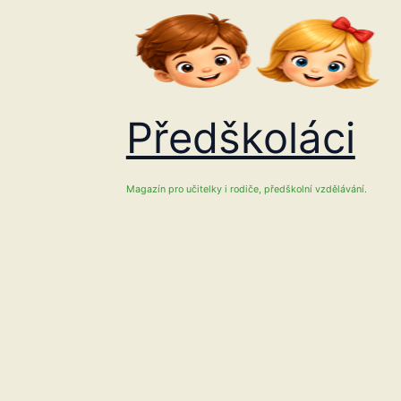
Přeskočit
na
obsah
Předškoláci
Magazín pro učitelky i rodiče, předškolní vzdělávání.