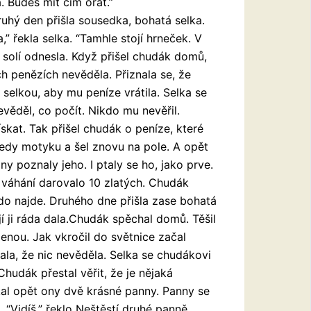
. Budeš mít čím orat.”
ruhý den přišla sousedka, bohatá selka.
” řekla selka. “Tamhle stojí hrneček. V
e solí odnesla. Když přišel chudák domů,
ch penězích nevěděla. Přiznala se, že
selkou, aby mu peníze vrátila. Selka se
evěděl, co počít. Nikdo mu nevěřil.
kat. Tak přišel chudák o peníze, které
tedy motyku a šel znovu na pole. A opět
y poznaly jeho. I ptaly se ho, jako prve.
 váhání darovalo 10 zlatých. Chudák
kdo najde. Druhého dne přišla zase bohatá
jí ji ráda dala.Chudák spěchal domů. Těšil
ženou. Jak vkročil do světnice začal
la, že nic nevěděla. Selka se chudákovi
hudák přestal věřit, že je nějaká
kal opět ony dvě krásné panny. Panny se
“Vidíš,” řeklo Neštěstí druhé panně,