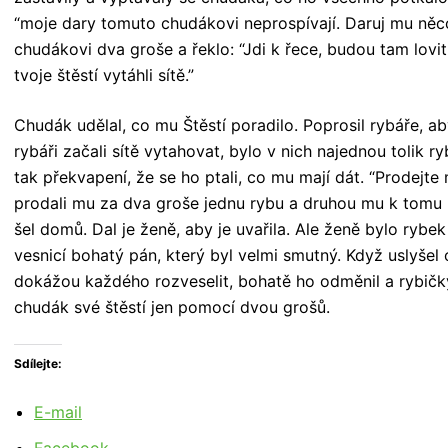
“moje dary tomuto chudákovi neprospívají. Daruj mu něco
chudákovi dva groše a řeklo: “Jdi k řece, budou tam lovit
tvoje štěstí vytáhli sítě.”
Chudák udělal, co mu Štěstí poradilo. Poprosil rybáře, aby
rybáři začali sítě vytahovat, bylo v nich najednou tolik ry
tak překvapení, že se ho ptali, co mu mají dát. “Prodejte
prodali mu za dva groše jednu rybu a druhou mu k tomu 
šel domů. Dal je ženě, aby je uvařila. Ale ženě bylo rybek 
vesnicí bohatý pán, který byl velmi smutný. Když uslyšel
dokážou každého rozveselit, bohatě ho odměnil a rybičk
chudák své štěstí jen pomocí dvou grošů.
Sdílejte:
E-mail