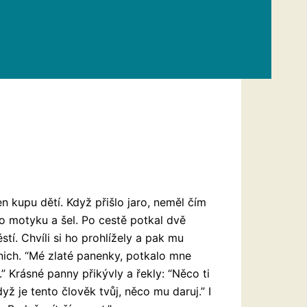
n kupu dětí. Když přišlo jaro, neměl čím
no motyku a šel. Po cestě potkal dvě
tí. Chvíli si ho prohlížely a pak mu
 nich. “Mé zlaté panenky, potkalo mne
” Krásné panny přikývly a řekly: “Něco ti
yž je tento člověk tvůj, něco mu daruj.” I