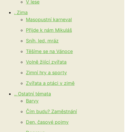
V lese
. Zima
Masopustní karneval
Přijde k nám Mikuláš
Sníh, led, mráz
Těšíme se na Vánoce
Volně žijící zvířata
Zimní hry a sporty
Zvířata a ptáci v zimě
.. Ostatní témata
Barvy
Čím budu? Zaměstnání
Den, časové pojmy