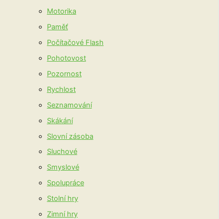
Motorika
Paměť
Počítačové Flash
Pohotovost
Pozornost
Rychlost
Seznamování
Skákání
Slovní zásoba
Sluchové
Smyslové
Spolupráce
Stolní hry
Zimní hry