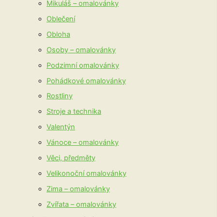
Mikuláš – omalovánky
Oblečení
Obloha
Osoby – omalovánky
Podzimní omalovánky
Pohádkové omalovánky
Rostliny
Stroje a technika
Valentýn
Vánoce – omalovánky
Věci, předměty
Velikonoční omalovánky
Zima – omalovánky
Zvířata – omalovánky