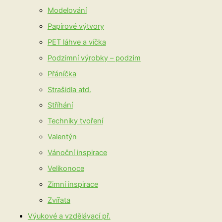
Modelování
Papírové výtvory
PET láhve a víčka
Podzimní výrobky – podzim
Přáníčka
Strašidla atd.
Stříhání
Techniky tvoření
Valentýn
Vánoční inspirace
Velikonoce
Zimní inspirace
Zvířata
Výukové a vzdělávací př.