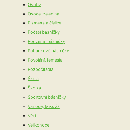
Osoby
Ovoce, zelenina
Písmena a číslice
Počasí básničky
Podzimní básničky
Pohádkové básničky
Povolání, řemesla
Rozpočítadla
Škola
Školka
Sportovní básničky
Vánoce, Mikuláš
Věci
Velikonoce