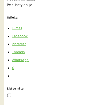
že si boty obuje.
Sdílejte:
E-mail
Facebook
Pinterest
Threads
WhatsApp
X
Líbí se mi to:
Načítání…