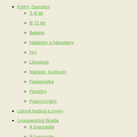
Knihy, časopisy
3-8 let
8-12 let
Beletrie
Hádanky a hlavolamy
Hry
Literatura
Nápady, tvořivost
Pedagogika
Písničky
Pracovní listy
Lidové tradice a zvyky
Logopedická říkadla
A logopedie
B logopedie