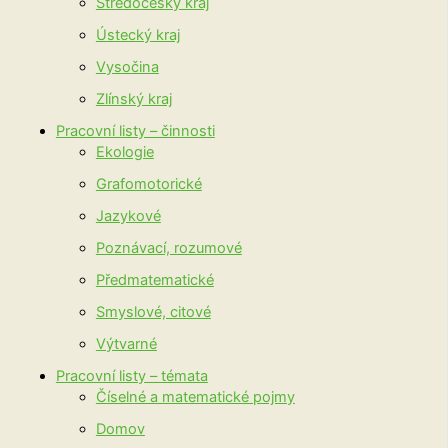
Středočeský kraj
Ústecký kraj
Vysočina
Zlínský kraj
Pracovní listy – činnosti
Ekologie
Grafomotorické
Jazykové
Poznávací, rozumové
Předmatematické
Smyslové, citové
Výtvarné
Pracovní listy – témata
Číselné a matematické pojmy
Domov