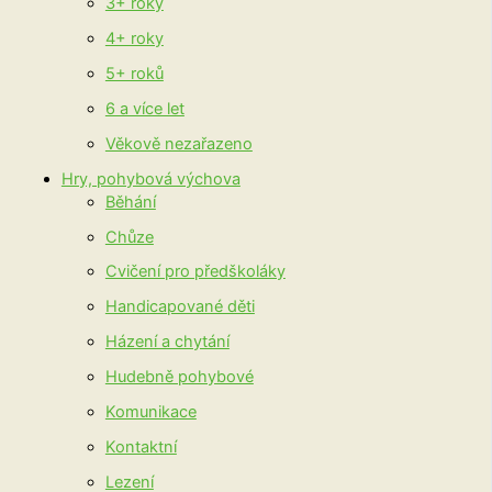
3+ roky
4+ roky
5+ roků
6 a více let
Věkově nezařazeno
Hry, pohybová výchova
Běhání
Chůze
Cvičení pro předškoláky
Handicapované děti
Házení a chytání
Hudebně pohybové
Komunikace
Kontaktní
Lezení