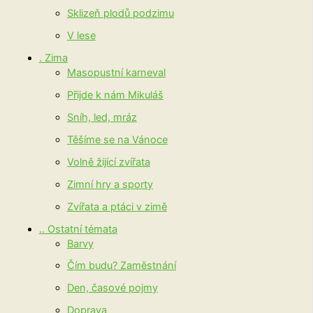
Sklizeň plodů podzimu
V lese
. Zima
Masopustní karneval
Přijde k nám Mikuláš
Sníh, led, mráz
Těšíme se na Vánoce
Volně žijící zvířata
Zimní hry a sporty
Zvířata a ptáci v zimě
.. Ostatní témata
Barvy
Čím budu? Zaměstnání
Den, časové pojmy
Doprava