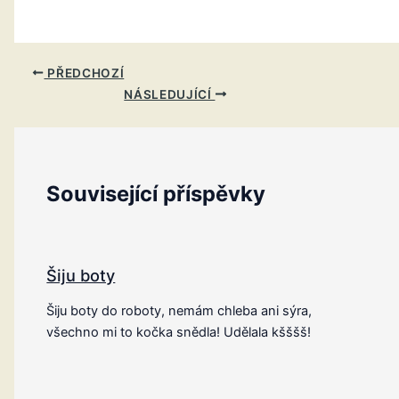
PŘEDCHOZÍ
NÁSLEDUJÍCÍ
Související příspěvky
Šiju boty
Šiju boty do roboty, nemám chleba ani sýra,
všechno mi to kočka snědla! Udělala kšššš!