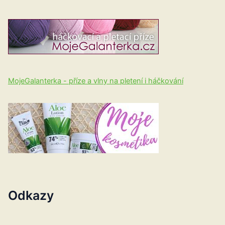
MojeGalanterka - příze a vlny na pletení i háčkování
Odkazy