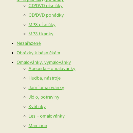
CD/DVD písničky
CD/DVD pohádky
MP3 písničky
MP3 říkanky
Nezařazené
Obrázky k básničkám
Omalovánky, vymalovánky
Abeceda – omalovánky
Hudba, nástroje
Jarní omalovánky
Jídlo, potraviny
Květinky
Les – omalovánky
Mamince