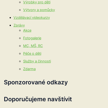
Výrobky pro děti
Výtvory a pomůcky
Vzdělávací videokurzy
Zprávy
Akce
Fotogalerie
MC, MŠ, RC
Péče o děti
Služby a činnosti
Zdarma
Sponzorované odkazy
Doporučujeme navštívit