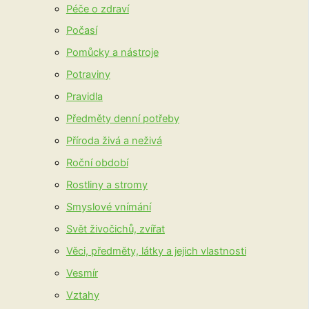
Péče o zdraví
Počasí
Pomůcky a nástroje
Potraviny
Pravidla
Předměty denní potřeby
Příroda živá a neživá
Roční období
Rostliny a stromy
Smyslové vnímání
Svět živočichů, zvířat
Věci, předměty, látky a jejich vlastnosti
Vesmír
Vztahy