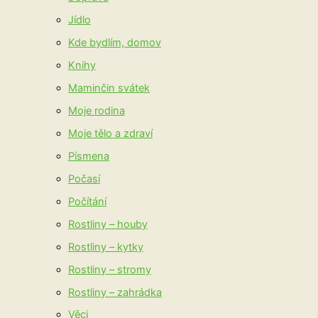
Jídlo
Kde bydlím, domov
Knihy
Maminčin svátek
Moje rodina
Moje tělo a zdraví
Písmena
Počasí
Počítání
Rostliny – houby
Rostliny – kytky
Rostliny – stromy
Rostliny – zahrádka
Věci