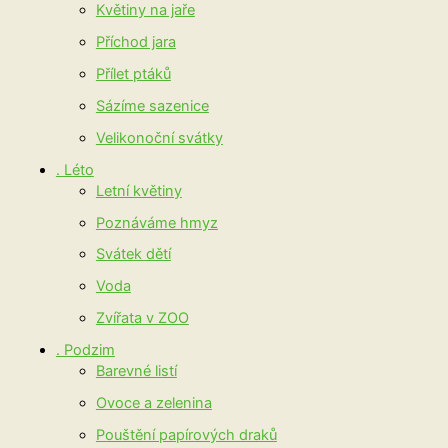
Květiny na jaře
Příchod jara
Přílet ptáků
Sázíme sazenice
Velikonoční svátky
. Léto
Letní květiny
Poznáváme hmyz
Svátek dětí
Voda
Zvířata v ZOO
. Podzim
Barevné listí
Ovoce a zelenina
Pouštění papírových draků