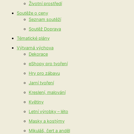
Životní prostředí
Soutěže o ceny
Seznam soutěží
Soutěž Doprava
Tématické plány
Výtvarná výchova
Dekorace
eShopy pro tvoření
Hry pro zábavu
Jarní tvoření
Kreslení, malování
Květiny
Letní výrobky – léto
Masky a kostýmy
Mikuláš, čert a anděl