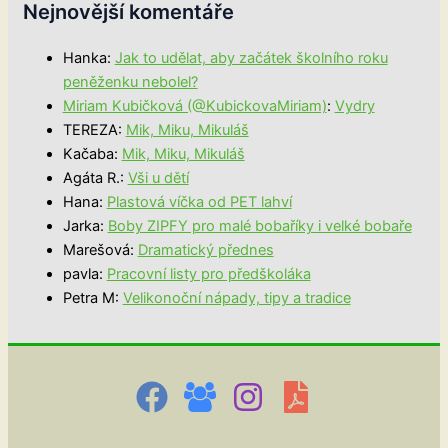
Nejnovější komentáře
Hanka
:
Jak to udělat, aby začátek školního roku
peněženku nebolel?
Miriam Kubičková (@KubickovaMiriam)
:
Vydry
TEREZA
:
Mik, Miku, Mikuláš
Kačaba
:
Mik, Miku, Mikuláš
Agáta R.
:
Vši u dětí
Hana
:
Plastová víčka od PET lahví
Jarka
:
Boby ZIPFY pro malé bobaříky i velké bobaře
Marešová
:
Dramatický přednes
pavla
:
Pracovní listy pro předškoláka
Petra M
:
Velikonoční nápady, tipy a tradice