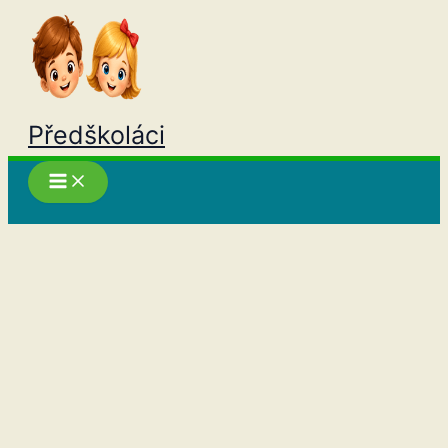
Přeskočit
na
obsah
Předškoláci
Hledat