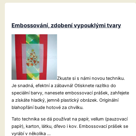
Embossování, zdobení vypouklými tvary
Zkuste si s námi novou techniku.
Je snadná, efektní a zábavná! Otisknete razítko do
speciální barvy, nanesete embossovací prášek, zahřejete
a získáte hladký, jemně plastický obrázek. Originální
blahopřání bude hotové za chvilku.
Tato technika se dá používat na papír, vellum (pauzovací
papír), karton, látku, dřevo i kov. Embossovací prášek se
vyrábí v několika …