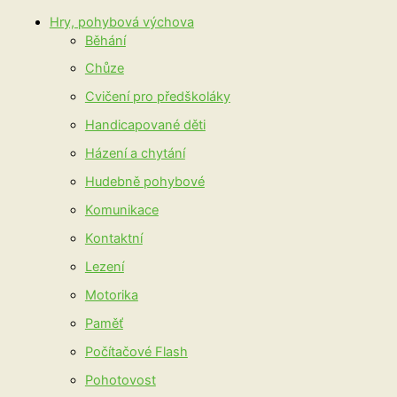
Hry, pohybová výchova
Běhání
Chůze
Cvičení pro předškoláky
Handicapované děti
Házení a chytání
Hudebně pohybové
Komunikace
Kontaktní
Lezení
Motorika
Paměť
Počítačové Flash
Pohotovost