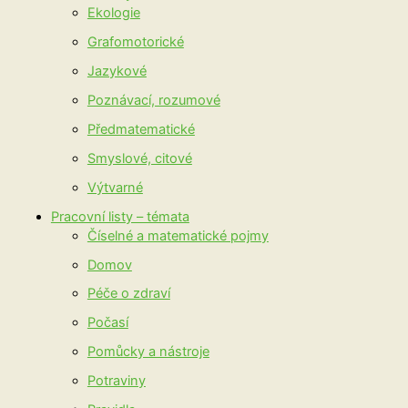
Ekologie
Grafomotorické
Jazykové
Poznávací, rozumové
Předmatematické
Smyslové, citové
Výtvarné
Pracovní listy – témata
Číselné a matematické pojmy
Domov
Péče o zdraví
Počasí
Pomůcky a nástroje
Potraviny