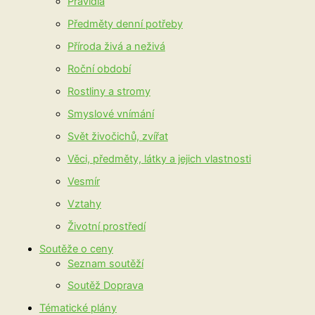
Pravidla
Předměty denní potřeby
Příroda živá a neživá
Roční období
Rostliny a stromy
Smyslové vnímání
Svět živočichů, zvířat
Věci, předměty, látky a jejich vlastnosti
Vesmír
Vztahy
Životní prostředí
Soutěže o ceny
Seznam soutěží
Soutěž Doprava
Tématické plány