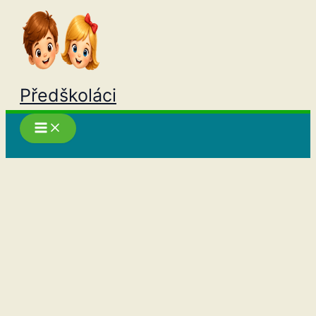
Přeskočit
na
obsah
Předškoláci
Hledat