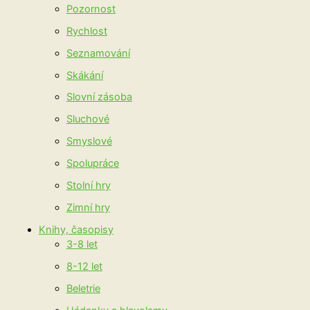
Pozornost
Rychlost
Seznamování
Skákání
Slovní zásoba
Sluchové
Smyslové
Spolupráce
Stolní hry
Zimní hry
Knihy, časopisy
3-8 let
8-12 let
Beletrie