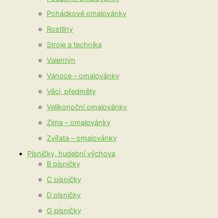
Pohádkové omalovánky
Rostliny
Stroje a technika
Valentýn
Vánoce – omalovánky
Věci, předměty
Velikonoční omalovánky
Zima – omalovánky
Zvířata – omalovánky
Písničky, hudební výchova
B písničky
C písničky
D písničky
G písničky