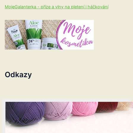
MojeGalanterka - příze a vlny na pletení i háčkování
Odkazy