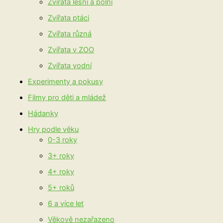
Zvířata lesní a polní
Zvířata ptáci
Zvířata různá
Zvířata v ZOO
Zvířata vodní
Experimenty a pokusy
Filmy pro děti a mládež
Hádanky
Hry podle věku
0-3 roky
3+ roky
4+ roky
5+ roků
6 a více let
Věkově nezařazeno