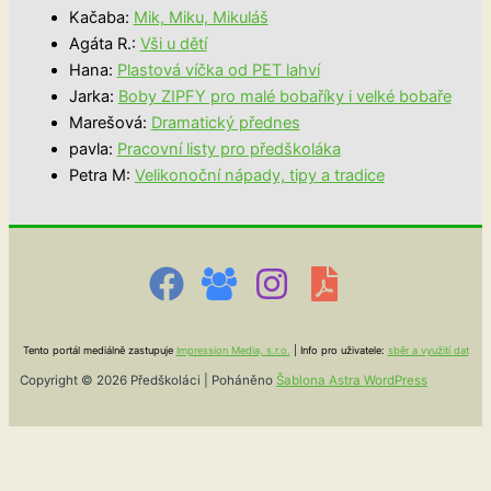
Kačaba
:
Mik, Miku, Mikuláš
Agáta R.
:
Vši u dětí
Hana
:
Plastová víčka od PET lahví
Jarka
:
Boby ZIPFY pro malé bobaříky i velké bobaře
Marešová
:
Dramatický přednes
pavla
:
Pracovní listy pro předškoláka
Petra M
:
Velikonoční nápady, tipy a tradice
Tento portál mediálně zastupuje
Impression Media, s.r.o.
| Info pro uživatele:
sběr a využití dat
Copyright © 2026 Předškoláci | Poháněno
Šablona Astra WordPress