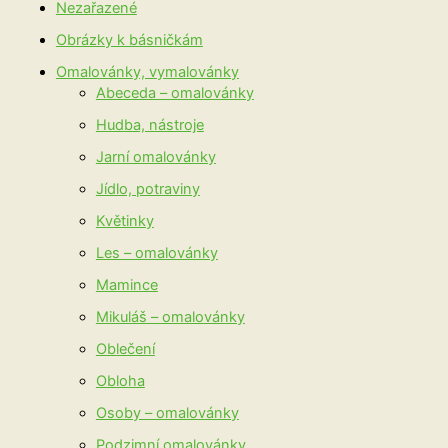
Nezařazené
Obrázky k básničkám
Omalovánky, vymalovánky
Abeceda – omalovánky
Hudba, nástroje
Jarní omalovánky
Jídlo, potraviny
Květinky
Les – omalovánky
Mamince
Mikuláš – omalovánky
Oblečení
Obloha
Osoby – omalovánky
Podzimní omalovánky