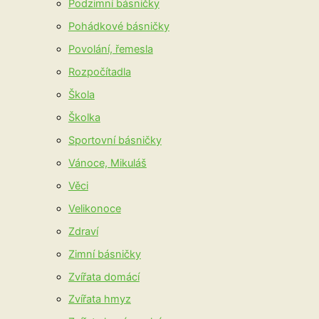
Podzimní básničky
Pohádkové básničky
Povolání, řemesla
Rozpočítadla
Škola
Školka
Sportovní básničky
Vánoce, Mikuláš
Věci
Velikonoce
Zdraví
Zimní básničky
Zvířata domácí
Zvířata hmyz