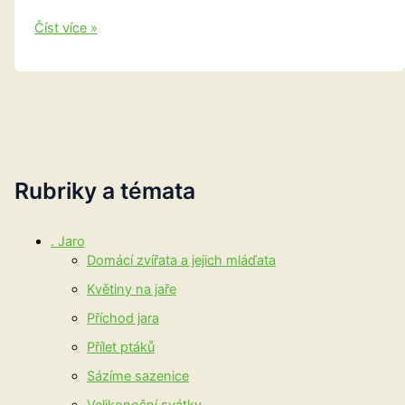
Embossování,
Číst více »
zdobení
vypouklými
tvary
Rubriky a témata
. Jaro
Domácí zvířata a jejich mláďata
Květiny na jaře
Příchod jara
Přílet ptáků
Sázíme sazenice
Velikonoční svátky