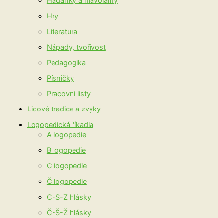
Hádanky a hlavolamy
Hry
Literatura
Nápady, tvořivost
Pedagogika
Písničky
Pracovní listy
Lidové tradice a zvyky
Logopedická říkadla
A logopedie
B logopedie
C logopedie
Č logopedie
C-S-Z hlásky
Č-Š-Ž hlásky