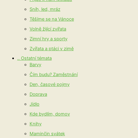
Sníh, led, mráz
Těšíme se na Vánoce
Volně žijící zvířata
Zimní hry a sporty
Zvířata a ptáci v zimě
.. Ostatní témata
Barvy
Čím budu? Zaměstnání
Den, časové pojmy
Doprava
Jídlo
Kde bydlím, domov
Knihy
Maminčin svátek