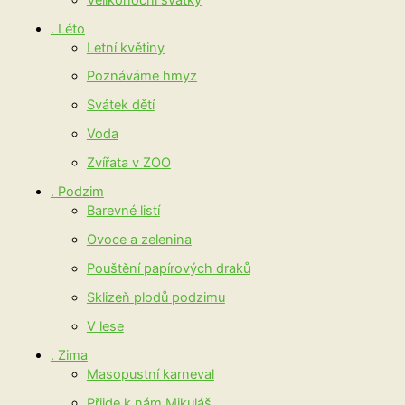
. Léto
Letní květiny
Poznáváme hmyz
Svátek dětí
Voda
Zvířata v ZOO
. Podzim
Barevné listí
Ovoce a zelenina
Pouštění papírových draků
Sklizeň plodů podzimu
V lese
. Zima
Masopustní karneval
Přijde k nám Mikuláš