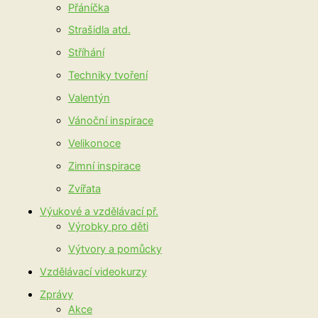
Přáníčka
Strašidla atd.
Stříhání
Techniky tvoření
Valentýn
Vánoční inspirace
Velikonoce
Zimní inspirace
Zvířata
Výukové a vzdělávací př.
Výrobky pro děti
Výtvory a pomůcky
Vzdělávací videokurzy
Zprávy
Akce