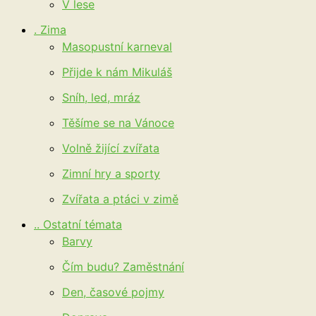
V lese
. Zima
Masopustní karneval
Přijde k nám Mikuláš
Sníh, led, mráz
Těšíme se na Vánoce
Volně žijící zvířata
Zimní hry a sporty
Zvířata a ptáci v zimě
.. Ostatní témata
Barvy
Čím budu? Zaměstnání
Den, časové pojmy