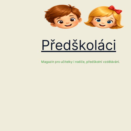
Přeskočit
na
obsah
Předškoláci
Magazín pro učitelky i rodiče, předškolní vzdělávání.