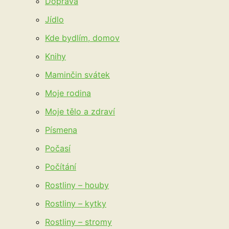
Doprava
Jídlo
Kde bydlím, domov
Knihy
Maminčin svátek
Moje rodina
Moje tělo a zdraví
Písmena
Počasí
Počítání
Rostliny – houby
Rostliny – kytky
Rostliny – stromy