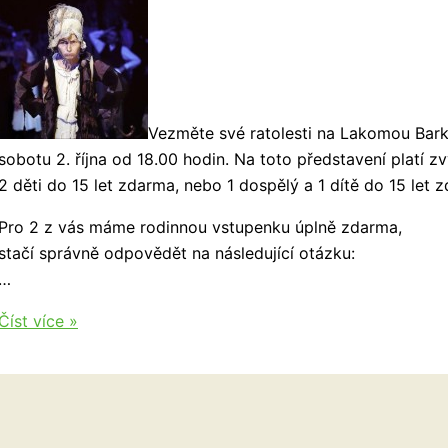
Vezměte své ratolesti na Lakomou Bar
sobotu 2. října od 18.00 hodin. Na toto představení platí 
2 děti do 15 let zdarma, nebo 1 dospělý a 1 dítě do 15 let 
Pro 2 z vás máme rodinnou vstupenku úplně zdarma,
stačí správně odpovědět na následující otázku:
…
Soutěž
Číst více »
o
rodinnou
vstupenku
na