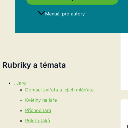
Manuál pro autory
Hledat
Rubriky a témata
. Jaro
Domácí zvířata a jejich mláďata
Květiny na jaře
Příchod jara
Přílet ptáků