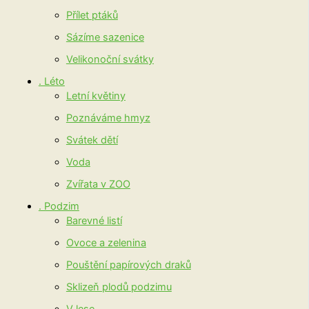
Přílet ptáků
Sázíme sazenice
Velikonoční svátky
. Léto
Letní květiny
Poznáváme hmyz
Svátek dětí
Voda
Zvířata v ZOO
. Podzim
Barevné listí
Ovoce a zelenina
Pouštění papírových draků
Sklizeň plodů podzimu
V lese