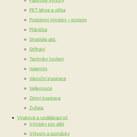
Papírové výtvory
PET láhve a víčka
Podzimní výrobky – podzim
Přáníčka
Strašidla atd.
Stříhání
Techniky tvoření
Valentýn
Vánoční inspirace
Velikonoce
Zimní inspirace
Zvířata
Výukové a vzdělávací př.
Výrobky pro děti
Výtvory a pomůcky