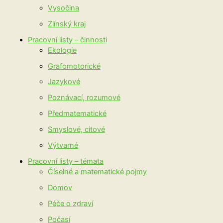
Vysočina
Zlínský kraj
Pracovní listy – činnosti
Ekologie
Grafomotorické
Jazykové
Poznávací, rozumové
Předmatematické
Smyslové, citové
Výtvarné
Pracovní listy – témata
Číselné a matematické pojmy
Domov
Péče o zdraví
Počasí