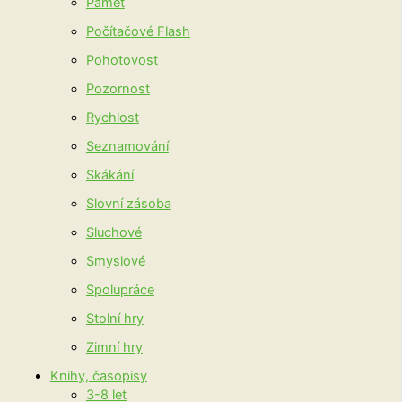
Paměť
Počítačové Flash
Pohotovost
Pozornost
Rychlost
Seznamování
Skákání
Slovní zásoba
Sluchové
Smyslové
Spolupráce
Stolní hry
Zimní hry
Knihy, časopisy
3-8 let