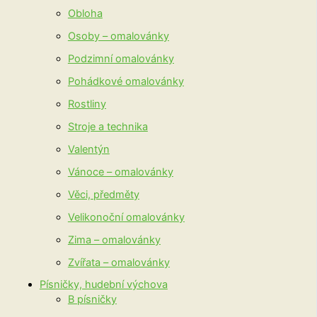
Obloha
Osoby – omalovánky
Podzimní omalovánky
Pohádkové omalovánky
Rostliny
Stroje a technika
Valentýn
Vánoce – omalovánky
Věci, předměty
Velikonoční omalovánky
Zima – omalovánky
Zvířata – omalovánky
Písničky, hudební výchova
B písničky