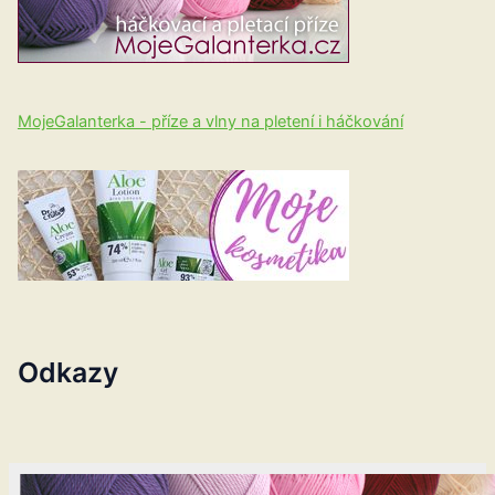
MojeGalanterka - příze a vlny na pletení i háčkování
Odkazy