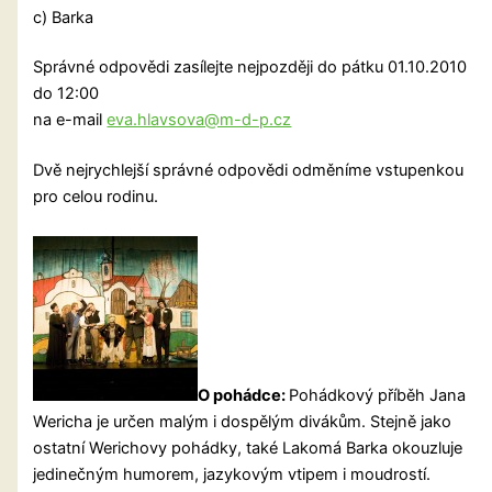
c) Barka
Správné odpovědi zasílejte nejpozději do pátku 01.10.2010
do 12:00
na e-mail
eva.hlavsova@m-d-p.cz
Dvě nejrychlejší správné odpovědi odměníme vstupenkou
pro celou rodinu.
O pohádce:
Pohádkový příběh Jana
Wericha je určen malým i dospělým divákům. Stejně jako
ostatní Werichovy pohádky, také Lakomá Barka okouzluje
jedinečným humorem, jazykovým vtipem i moudrostí.