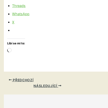
Threads
WhatsApp
X
Líbí se mi to:
Načítání…
PŘEDCHOZÍ
NÁSLEDUJÍCÍ