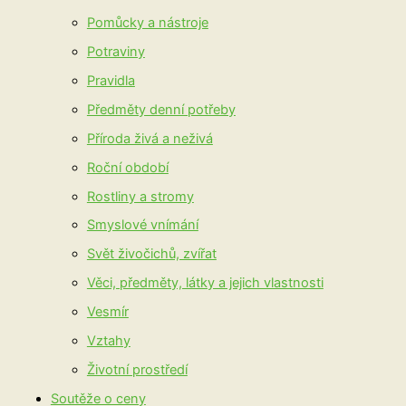
Pomůcky a nástroje
Potraviny
Pravidla
Předměty denní potřeby
Příroda živá a neživá
Roční období
Rostliny a stromy
Smyslové vnímání
Svět živočichů, zvířat
Věci, předměty, látky a jejich vlastnosti
Vesmír
Vztahy
Životní prostředí
Soutěže o ceny