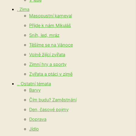
. Zima
Masopustní karneval
Přijde k nám Mikuláš
Sníh, led, mráz
Těšíme se na Vánoce
Volně žijící zvířata
Zimní hry a sporty
Zvířata a ptáci v zimě
.. Ostatní témata
Barvy
Čím budu? Zaměstnání
Den, časové pojmy
Doprava
Jídlo