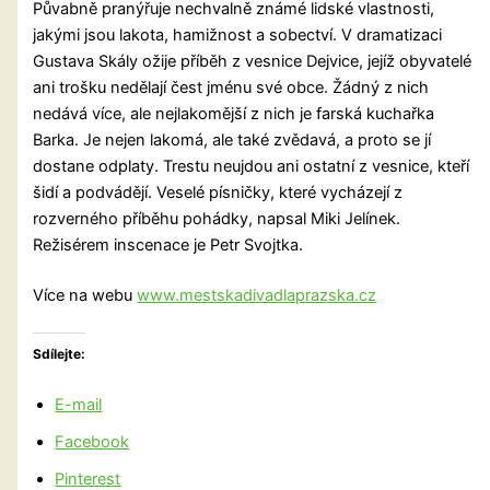
Půvabně pranýřuje nechvalně známé lidské vlastnosti,
jakými jsou lakota, hamižnost a sobectví. V dramatizaci
Gustava Skály ožije příběh z vesnice Dejvice, jejíž obyvatelé
ani trošku nedělají čest jménu své obce. Žádný z nich
nedává více, ale nejlakomější z nich je farská kuchařka
Barka. Je nejen lakomá, ale také zvědavá, a proto se jí
dostane odplaty. Trestu neujdou ani ostatní z vesnice, kteří
šidí a podvádějí. Veselé písničky, které vycházejí z
rozverného příběhu pohádky, napsal Miki Jelínek.
Režisérem inscenace je Petr Svojtka.
Více na webu
www.mestskadivadlaprazska.cz
Sdílejte:
E-mail
Facebook
Pinterest