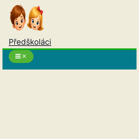
Přeskočit
na
obsah
Předškoláci
Hledat