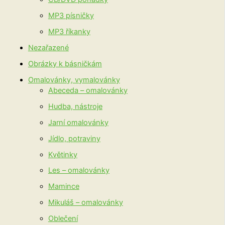
MP3 písničky
MP3 říkanky
Nezařazené
Obrázky k básničkám
Omalovánky, vymalovánky
Abeceda – omalovánky
Hudba, nástroje
Jarní omalovánky
Jídlo, potraviny
Květinky
Les – omalovánky
Mamince
Mikuláš – omalovánky
Oblečení