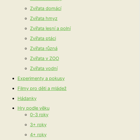
Zvířata domácí
Zvířata hmyz
Zvířata lesní a polní
Zvířata ptáci
Zvířata různá
Zvířata v ZOO
Zvířata vodní
Experimenty a pokusy
Filmy pro děti a mládež
Hádanky
Hry podle věku
0-3 roky
3+ roky
4+ roky