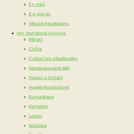
5+ roků
6 a více let
Věkově nezařazeno
Hry, pohybová výchova
Běhání
Chůze
Cvičení pro předškoláky
Handicapované děti
Házení a chytání
Hudebně pohybové
Komunikace
Kontaktní
Lezení
Motorika