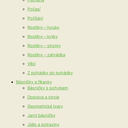
Počasí
Počítání
Rostliny – houby
Rostliny – kytky
Rostliny – stromy
Rostliny – zahrádka
Věci
Z pohádky do pohádky
Básničky a říkanky
Básničky s pohybem
Doprava a stroje
Geometrické tvary
Jarní básničky
Jídlo a potraviny