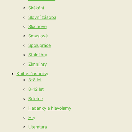
Skákání
Slovní zásoba
Sluchové
Smyslové
Spolupráce
Stolní hry
Zimní hry
Knihy, časopisy
3-8 let
8-12 let
Beletrie
Hádanky a hlavolamy
Hry
Literatura