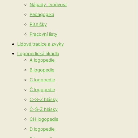
Nápady, tvořivost
Pedagogika
Písničky
Pracovní listy
Lidové tradice a zvyky
Logopedická říkadla
A logopedie
B logopedie
C logopedie
Č logopedie
C-S-Z hlásky
Č-Š-Ž hlásky
CH logopedie
D logopedie