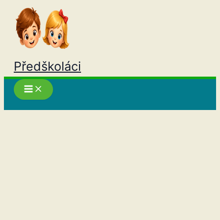
Přeskočit
na
obsah
Předškoláci
Hledat