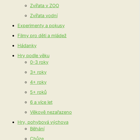
Zvířata v ZOO
Zvířata vodní
Experimenty a pokusy
Filmy pro děti a mládež
Hádanky
Hry podle věku
0-3 roky
3+ roky
4+ roky
5+ roků
6 a více let
Věkově nezařazeno
Hry, pohybová výchova
Běhání
Chůze