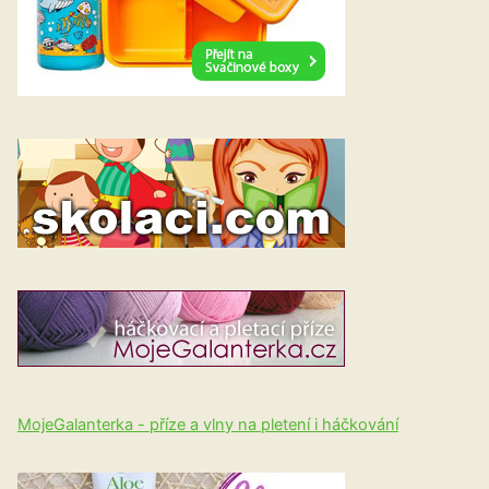
MojeGalanterka - příze a vlny na pletení i háčkování