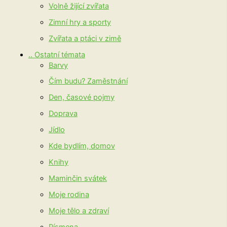
Volně žijící zvířata
Zimní hry a sporty
Zvířata a ptáci v zimě
.. Ostatní témata
Barvy
Čím budu? Zaměstnání
Den, časové pojmy
Doprava
Jídlo
Kde bydlím, domov
Knihy
Maminčin svátek
Moje rodina
Moje tělo a zdraví
Písmena