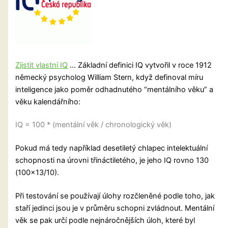
Zjistit vlastní IQ
… Základní definici IQ vytvořil v roce 1912
německý psycholog William Stern, když definoval míru
inteligence jako poměr odhadnutého “mentálního věku” a
věku kalendářního:
IQ = 100 * (mentální věk / chronologický věk)
Pokud má tedy například desetiletý chlapec intelektuální
schopnosti na úrovni třináctiletého, je jeho IQ rovno 130
(100×13/10).
Při testování se používají úlohy rozčleněné podle toho, jak
staří jedinci jsou je v průměru schopni zvládnout. Mentální
věk se pak určí podle nejnáročnějších úloh, které byl