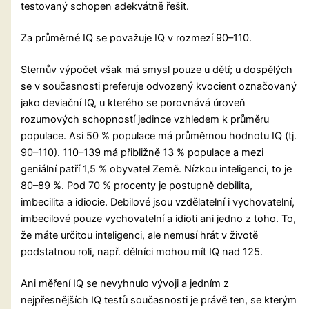
testovaný schopen adekvátně řešit.
Za průměrné IQ se považuje IQ v rozmezí 90–110.
Sternův výpočet však má smysl pouze u dětí; u dospělých
se v současnosti preferuje odvozený kvocient označovaný
jako deviační IQ, u kterého se porovnává úroveň
rozumových schopností jedince vzhledem k průměru
populace. Asi 50 % populace má průměrnou hodnotu IQ (tj.
90–110). 110–139 má přibližně 13 % populace a mezi
geniální patří 1,5 % obyvatel Země. Nízkou inteligenci, to je
80–89 %. Pod 70 % procenty je postupně debilita,
imbecilita a idiocie. Debilové jsou vzdělatelní i vychovatelní,
imbecilové pouze vychovatelní a idioti ani jedno z toho. To,
že máte určitou inteligenci, ale nemusí hrát v životě
podstatnou roli, např. dělníci mohou mít IQ nad 125.
Ani měření IQ se nevyhnulo vývoji a jedním z
nejpřesnějších IQ testů současnosti je právě ten, se kterým