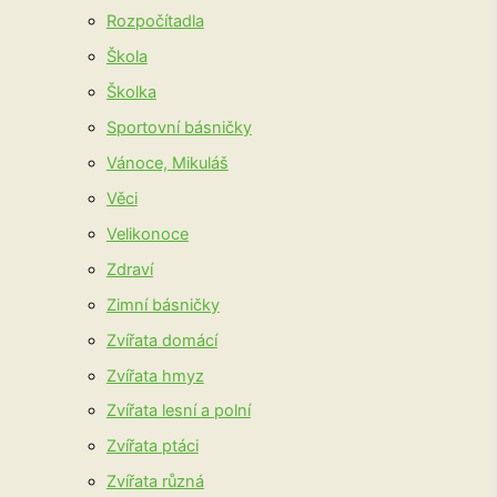
Rozpočítadla
Škola
Školka
Sportovní básničky
Vánoce, Mikuláš
Věci
Velikonoce
Zdraví
Zimní básničky
Zvířata domácí
Zvířata hmyz
Zvířata lesní a polní
Zvířata ptáci
Zvířata různá