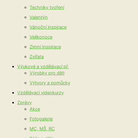
Techniky tvoření
Valentýn
Vánoční inspirace
Velikonoce
Zimní inspirace
Zvířata
Výukové a vzdělávací př.
Výrobky pro děti
Výtvory a pomůcky
Vzdělávací videokurzy
Zprávy
Akce
Fotogalerie
MC, MŠ, RC