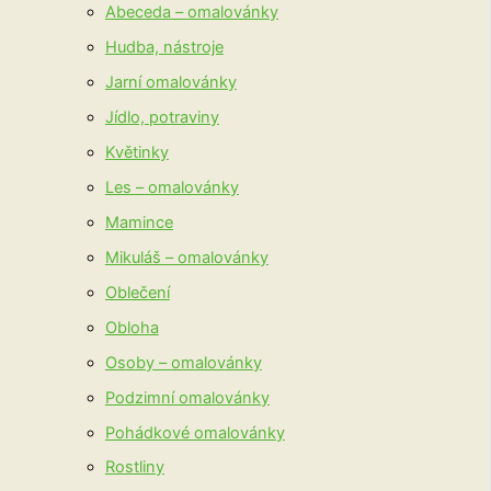
Abeceda – omalovánky
Hudba, nástroje
Jarní omalovánky
Jídlo, potraviny
Květinky
Les – omalovánky
Mamince
Mikuláš – omalovánky
Oblečení
Obloha
Osoby – omalovánky
Podzimní omalovánky
Pohádkové omalovánky
Rostliny