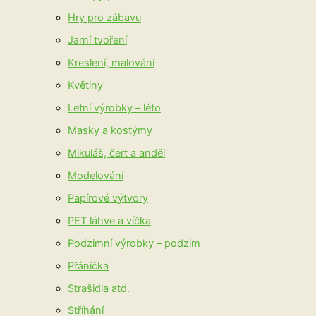
Hry pro zábavu
Jarní tvoření
Kreslení, malování
Květiny
Letní výrobky – léto
Masky a kostýmy
Mikuláš, čert a anděl
Modelování
Papírové výtvory
PET láhve a víčka
Podzimní výrobky – podzim
Přáníčka
Strašidla atd.
Stříhání