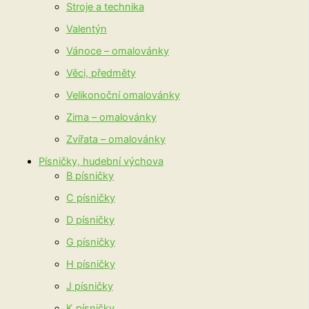
Stroje a technika
Valentýn
Vánoce – omalovánky
Věci, předměty
Velikonoční omalovánky
Zima – omalovánky
Zvířata – omalovánky
Písničky, hudební výchova
B písničky
C písničky
D písničky
G písničky
H písničky
J písničky
K písničky