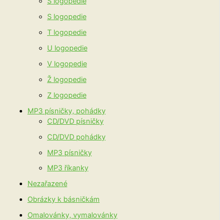
Š logopedie
S logopedie
T logopedie
U logopedie
V logopedie
Ž logopedie
Z logopedie
MP3 písničky, pohádky
CD/DVD písničky
CD/DVD pohádky
MP3 písničky
MP3 říkanky
Nezařazené
Obrázky k básničkám
Omalovánky, vymalovánky