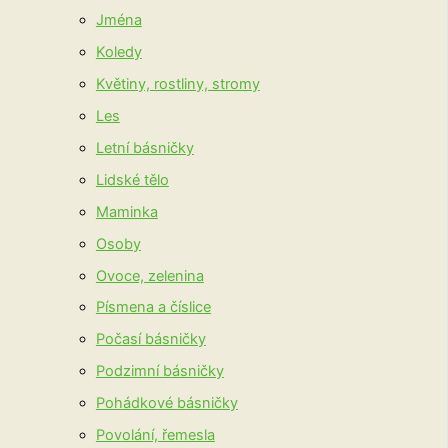
Jména
Koledy
Květiny, rostliny, stromy
Les
Letní básničky
Lidské tělo
Maminka
Osoby
Ovoce, zelenina
Písmena a číslice
Počasí básničky
Podzimní básničky
Pohádkové básničky
Povolání, řemesla