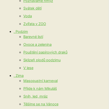
Poznáváme hmyz
Svátek dětí
Voda
Zvířata v ZOO
. Podzim
Barevné listí
Ovoce a zelenina
Pouštění papírových draků
Sklizeň plodů podzimu
V lese
. Zima
Masopustní karneval
Přijde k nám Mikuláš
Sníh, led, mráz
Těšíme se na Vánoce