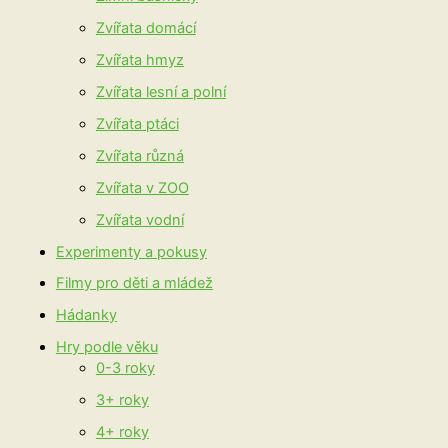
Zvířata domácí
Zvířata hmyz
Zvířata lesní a polní
Zvířata ptáci
Zvířata různá
Zvířata v ZOO
Zvířata vodní
Experimenty a pokusy
Filmy pro děti a mládež
Hádanky
Hry podle věku
0-3 roky
3+ roky
4+ roky