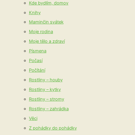
Kde bydlím, domov
Knihy
Maminčin svátek
Moje rodina
Moje tělo a zdraví
Písmena
Počasí
Počítání
Rostliny – houby
Rostliny – kytky
Rostliny – stromy
Rostliny – zahrádka
Věci
Z pohádky do pohádky