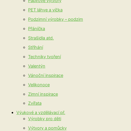
Papírové výtvory
PET láhve a víčka
Podzimní výrobky – podzim
Přáníčka
Strašidla atd.
Stříhání
Techniky tvoření
Valentýn
Vánoční inspirace
Velikonoce
Zimní inspirace
Zvířata
Výukové a vzdělávací př.
Výrobky pro děti
Výtvory a pomůcky