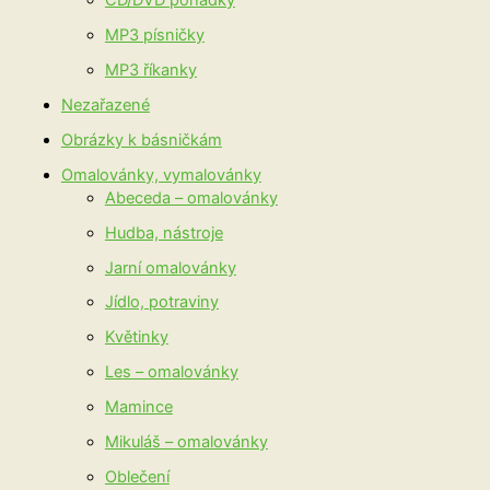
MP3 písničky
MP3 říkanky
Nezařazené
Obrázky k básničkám
Omalovánky, vymalovánky
Abeceda – omalovánky
Hudba, nástroje
Jarní omalovánky
Jídlo, potraviny
Květinky
Les – omalovánky
Mamince
Mikuláš – omalovánky
Oblečení