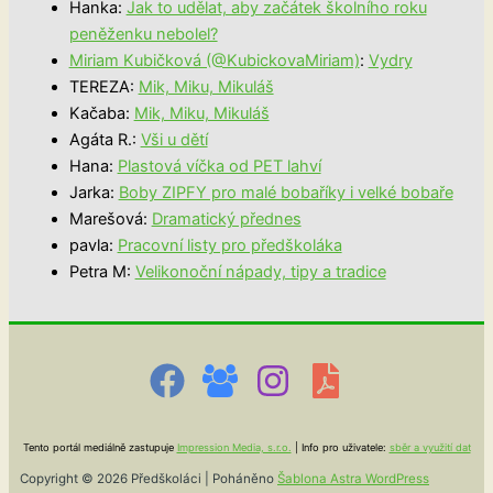
Hanka
:
Jak to udělat, aby začátek školního roku
peněženku nebolel?
Miriam Kubičková (@KubickovaMiriam)
:
Vydry
TEREZA
:
Mik, Miku, Mikuláš
Kačaba
:
Mik, Miku, Mikuláš
Agáta R.
:
Vši u dětí
Hana
:
Plastová víčka od PET lahví
Jarka
:
Boby ZIPFY pro malé bobaříky i velké bobaře
Marešová
:
Dramatický přednes
pavla
:
Pracovní listy pro předškoláka
Petra M
:
Velikonoční nápady, tipy a tradice
Tento portál mediálně zastupuje
Impression Media, s.r.o.
| Info pro uživatele:
sběr a využití dat
Copyright © 2026 Předškoláci | Poháněno
Šablona Astra WordPress