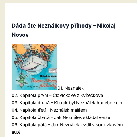
Dáda čte Neználkovy příhody – Nikolaj
Nosov
01. Neználek
02. Kapitola první – Človíčkové z Kvítečkova
03. Kapitola druhá – Kterak byl Neználek hudebníkem
04. Kapitola třetí – Neználek malířem
05. Kapitola čtvrtá – Jak Neználek skládal verše
06. Kapitola pátá – Jak Neználek jezdil v sodovkovém
autě