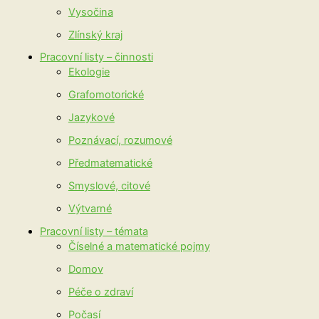
Vysočina
Zlínský kraj
Pracovní listy – činnosti
Ekologie
Grafomotorické
Jazykové
Poznávací, rozumové
Předmatematické
Smyslové, citové
Výtvarné
Pracovní listy – témata
Číselné a matematické pojmy
Domov
Péče o zdraví
Počasí