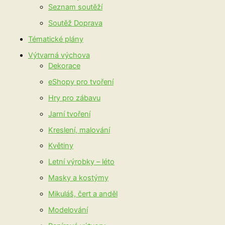
Seznam soutěží
Soutěž Doprava
Tématické plány
Výtvarná výchova
Dekorace
eShopy pro tvoření
Hry pro zábavu
Jarní tvoření
Kreslení, malování
Květiny
Letní výrobky – léto
Masky a kostýmy
Mikuláš, čert a anděl
Modelování