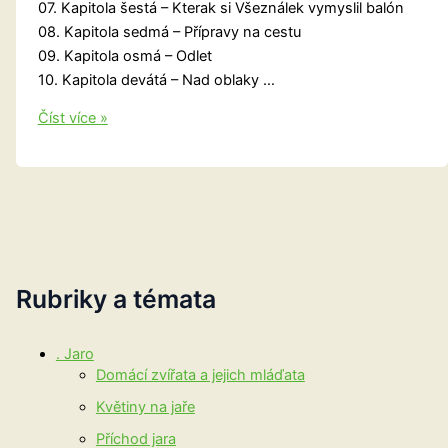
07. Kapitola šestá – Kterak si Všeználek vymyslil balón
08. Kapitola sedmá – Přípravy na cestu
09. Kapitola osmá – Odlet
10. Kapitola devátá – Nad oblaky …
Dáda
Číst více »
čte
Neználkovy
příhody
–
Nikolaj
Nosov
Rubriky a témata
. Jaro
Domácí zvířata a jejich mláďata
Květiny na jaře
Příchod jara