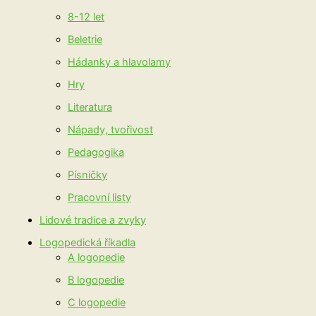
8-12 let
Beletrie
Hádanky a hlavolamy
Hry
Literatura
Nápady, tvořivost
Pedagogika
Písničky
Pracovní listy
Lidové tradice a zvyky
Logopedická říkadla
A logopedie
B logopedie
C logopedie