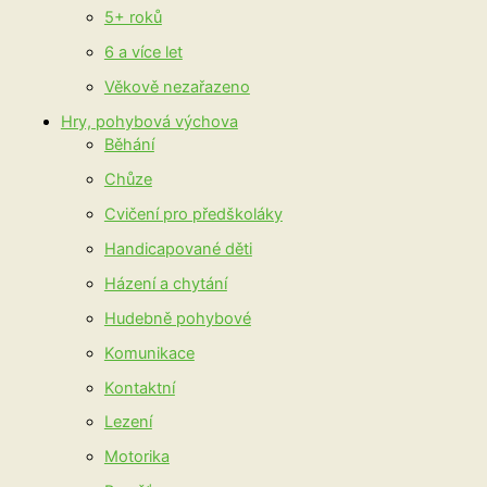
5+ roků
6 a více let
Věkově nezařazeno
Hry, pohybová výchova
Běhání
Chůze
Cvičení pro předškoláky
Handicapované děti
Házení a chytání
Hudebně pohybové
Komunikace
Kontaktní
Lezení
Motorika