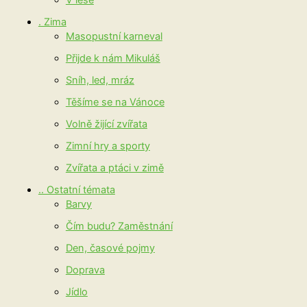
V lese
. Zima
Masopustní karneval
Přijde k nám Mikuláš
Sníh, led, mráz
Těšíme se na Vánoce
Volně žijící zvířata
Zimní hry a sporty
Zvířata a ptáci v zimě
.. Ostatní témata
Barvy
Čím budu? Zaměstnání
Den, časové pojmy
Doprava
Jídlo