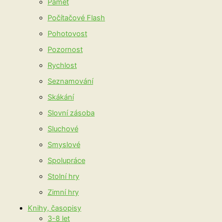
Paměť
Počítačové Flash
Pohotovost
Pozornost
Rychlost
Seznamování
Skákání
Slovní zásoba
Sluchové
Smyslové
Spolupráce
Stolní hry
Zimní hry
Knihy, časopisy
3-8 let