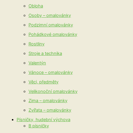
Obloha
Osoby – omalovánky
Podzimní omalovánky
Pohádkové omalovánky
Rostliny
Stroje a technika
Valentýn
Vánoce – omalovánky
Věci, předměty
Velikonoční omalovánky
Zima – omalovánky
Zvířata – omalovánky
Písničky, hudební výchova
B písničky