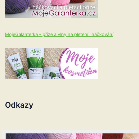
MojeGalanterka - příze a vlny na pletení i háčkování
Odkazy