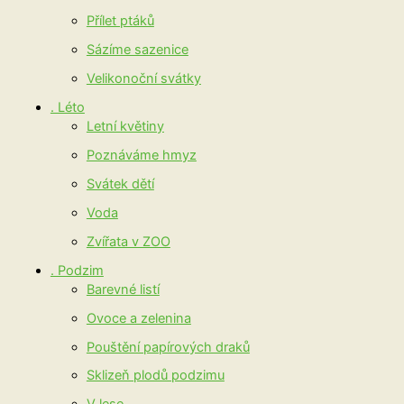
Přílet ptáků
Sázíme sazenice
Velikonoční svátky
. Léto
Letní květiny
Poznáváme hmyz
Svátek dětí
Voda
Zvířata v ZOO
. Podzim
Barevné listí
Ovoce a zelenina
Pouštění papírových draků
Sklizeň plodů podzimu