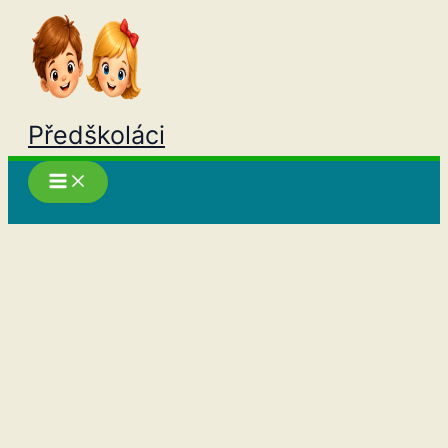
Přeskočit
na
obsah
Předškoláci
Hledat