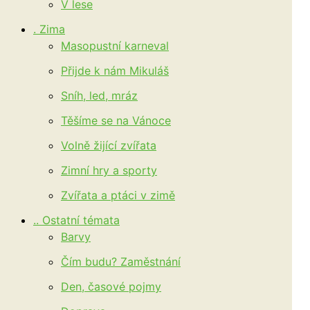
V lese
. Zima
Masopustní karneval
Přijde k nám Mikuláš
Sníh, led, mráz
Těšíme se na Vánoce
Volně žijící zvířata
Zimní hry a sporty
Zvířata a ptáci v zimě
.. Ostatní témata
Barvy
Čím budu? Zaměstnání
Den, časové pojmy