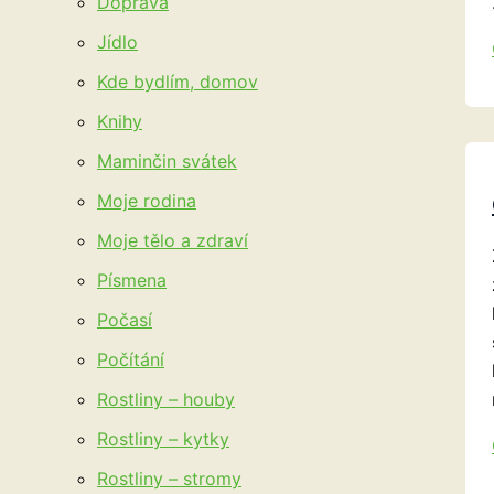
Doprava
Jídlo
Kde bydlím, domov
Knihy
Maminčin svátek
Moje rodina
Moje tělo a zdraví
Písmena
Počasí
Počítání
Rostliny – houby
Rostliny – kytky
Rostliny – stromy