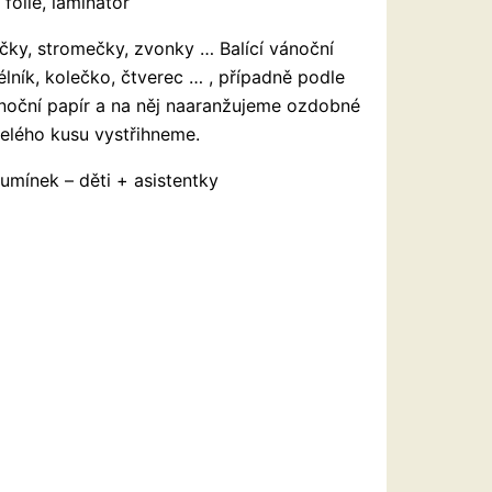
 fólie, laminátor
ičky, stromečky, zvonky … Balící vánoční
ník, kolečko, čtverec … , případně podle
vánoční papír a na něj naaranžujeme ozdobné
celého kusu vystřihneme.
umínek – děti + asistentky