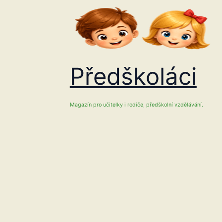
Přeskočit
na
obsah
Předškoláci
Magazín pro učitelky i rodiče, předškolní vzdělávání.