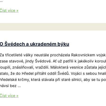
…
Vánoční
Číst více »
prostírání
O Švédech a ukradeném býku
Za třicetileté války neustále procházela Rakovnickem vojska 
zase stavové, jindy Švédové. Ať už patřili k jakékoliv korouh
loupili, znásilňovali, vraždili. Málokterá vesnice zůstala je
stalo, že do Hředel přitáhl oddíl Švédů. Vojáci s sebou hnal
hředelské krčmy, která stávala při staré silnici, aby se tu p
návsi bez …
O
Číst více »
Švédech