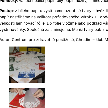
Pomůcky
: vánoční balící papír, bílý papír, nůžky, laminovací
Postup
: z bílého papíru vystřiháme ozdobné tvary – hvězd
papír nastřiháme na velikost požadovaného výrobku – obdél
velikosti laminovací fólie. Do fólie vložíme jako podklad 
vystřihovánky. Společně zalaminujeme. Menší tvary pak z 
Autor: Centrum pro zdravotně postižené, Chrudim – klub M