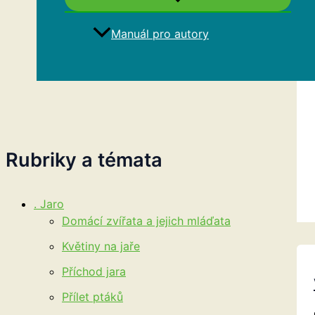
Manuál pro autory
Hledat
Rubriky a témata
. Jaro
Domácí zvířata a jejich mláďata
Květiny na jaře
Příchod jara
Přílet ptáků