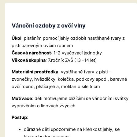
Vánoční ozdoby z ovčí vlny
Úkol
: plstěním pomocí jehly ozdobit nastříhané tvary z
plsti barevným ovčím rounem
Časová náročnost
: 1-2 vyučovací jednotky
Věková skupina
: 7.ročník ZvŠ (13 -14 let)
Materiální prostředky
: vystříhané tvary z plsti –
zvonečky, hvězdičky, kolečka, podkovy apod., barevné
ovčí rouno, plstící jehla, molitan o síle 5 cm
Motivace
: děti motivujeme blížícími se vánočními svátky,
vyprávěním o lidových zvycích
Postup
:
důrazně děti upozorníme na křehkost jehly, se
kterou budou pracovat