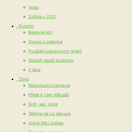
Voda
Zvířata v ZOO
. Podzim
Barevné listí
Ovoce a zelenina
Pouštění papírových draků
Sklizeň plodů podzimu
V lese
. Zima
Masopustní karneval
Přijde k nám Mikuláš
Sníh, led, mráz
Těšíme se na Vánoce
Volně žijící zvířata