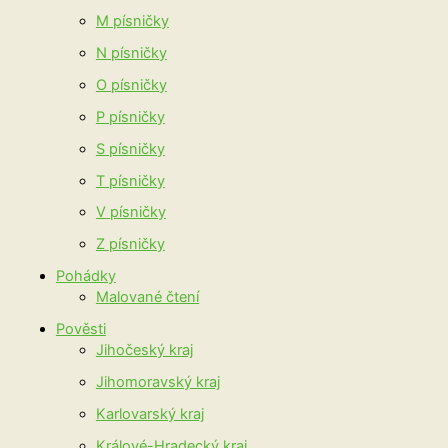
M písničky
N písničky
O písničky
P písničky
S písničky
T písničky
V písničky
Z písničky
Pohádky
Malované čtení
Pověsti
Jihočeský kraj
Jihomoravský kraj
Karlovarský kraj
Králové-Hradecký kraj