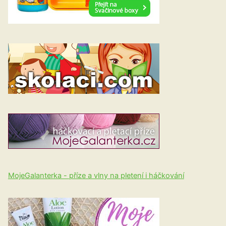
MojeGalanterka - příze a vlny na pletení i háčkování