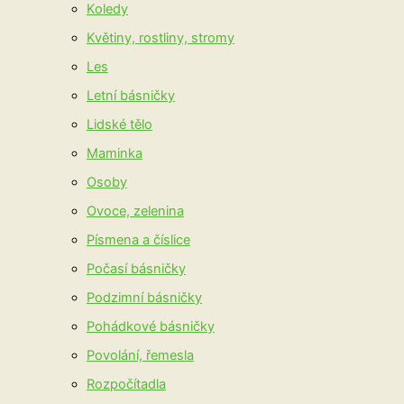
Koledy
Květiny, rostliny, stromy
Les
Letní básničky
Lidské tělo
Maminka
Osoby
Ovoce, zelenina
Písmena a číslice
Počasí básničky
Podzimní básničky
Pohádkové básničky
Povolání, řemesla
Rozpočítadla