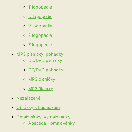
T logopedie
U logopedie
V logopedie
Ž logopedie
Z logopedie
MP3 písničky, pohádky
CD/DVD písničky
CD/DVD pohádky
MP3 písničky
MP3 říkanky
Nezařazené
Obrázky k básničkám
Omalovánky, vymalovánky
Abeceda – omalovánky