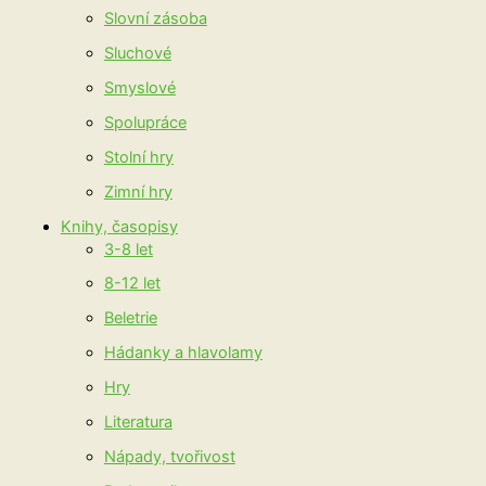
Slovní zásoba
Sluchové
Smyslové
Spolupráce
Stolní hry
Zimní hry
Knihy, časopisy
3-8 let
8-12 let
Beletrie
Hádanky a hlavolamy
Hry
Literatura
Nápady, tvořivost