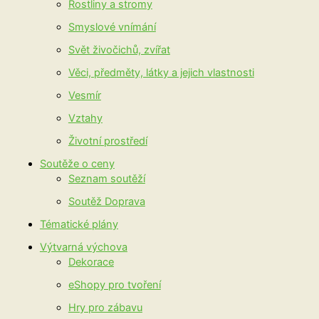
Rostliny a stromy
Smyslové vnímání
Svět živočichů, zvířat
Věci, předměty, látky a jejich vlastnosti
Vesmír
Vztahy
Životní prostředí
Soutěže o ceny
Seznam soutěží
Soutěž Doprava
Tématické plány
Výtvarná výchova
Dekorace
eShopy pro tvoření
Hry pro zábavu