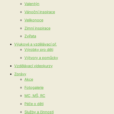
Valentýn
Vánoční inspirace
Velikonoce
Zimní inspirace
Zvířata
Výukové a vzdělávací př.
Výrobky pro děti
Výtvory a pomůcky
Vzdělávací videokurzy
Zprávy
Akce
Fotogalerie
MC, MŠ, RC
Péče o děti
Služby a činnosti