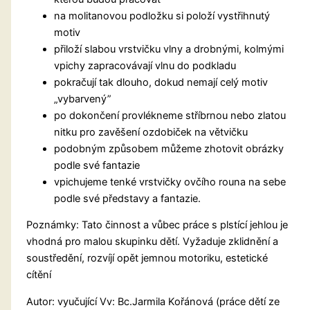
na molitanovou podložku si položí vystřihnutý
motiv
přiloží slabou vrstvičku vlny a drobnými, kolmými
vpichy zapracovávají vlnu do podkladu
pokračují tak dlouho, dokud nemají celý motiv
„vybarvený”
po dokončení provlékneme stříbrnou nebo zlatou
nitku pro zavěšení ozdobiček na větvičku
podobným způsobem můžeme zhotovit obrázky
podle své fantazie
vpichujeme tenké vrstvičky ovčího rouna na sebe
podle své představy a fantazie.
Poznámky: Tato činnost a vůbec práce s plstící jehlou je
vhodná pro malou skupinku dětí. Vyžaduje zklidnění a
soustředění, rozvíjí opět jemnou motoriku, estetické
cítění
Autor: vyučující Vv: Bc.Jarmila Kořánová (práce dětí ze