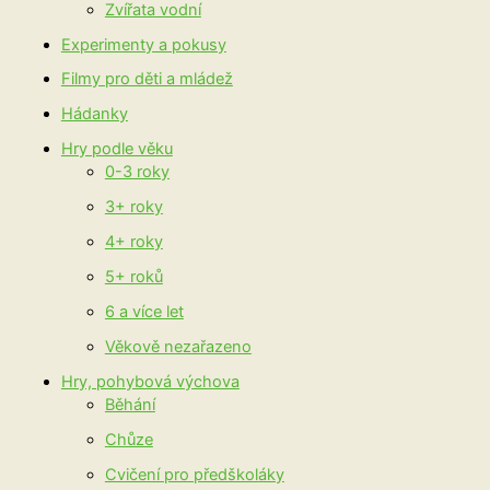
Zvířata vodní
Experimenty a pokusy
Filmy pro děti a mládež
Hádanky
Hry podle věku
0-3 roky
3+ roky
4+ roky
5+ roků
6 a více let
Věkově nezařazeno
Hry, pohybová výchova
Běhání
Chůze
Cvičení pro předškoláky