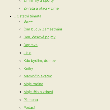
Zimní hry a sporty
Zvířata a ptáci v zimě
.. Ostatní témata
Barvy
Čím budu? Zaměstnání
Den, časové pojmy
Doprava
Jídlo
Kde bydlím, domov
Knihy
Maminčin svátek
Moje rodina
Moje tělo a zdraví
Písmena
Počasí