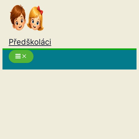
Přeskočit
na
obsah
Předškoláci
Hledat