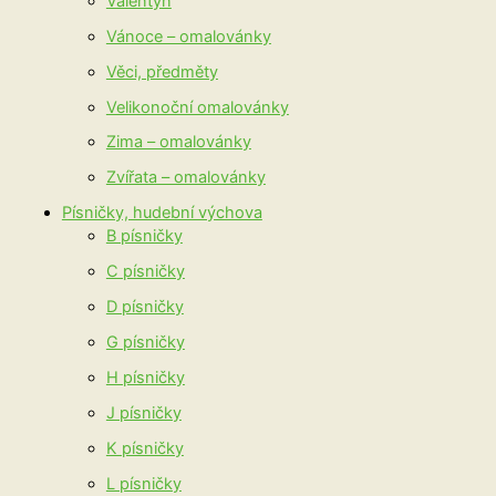
Valentýn
Vánoce – omalovánky
Věci, předměty
Velikonoční omalovánky
Zima – omalovánky
Zvířata – omalovánky
Písničky, hudební výchova
B písničky
C písničky
D písničky
G písničky
H písničky
J písničky
K písničky
L písničky