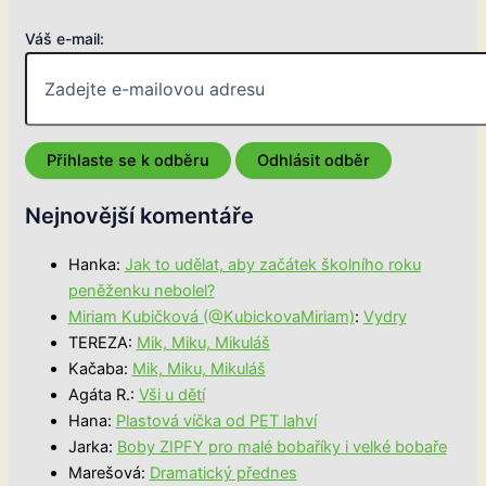
Váš e-mail:
Nejnovější komentáře
Hanka
:
Jak to udělat, aby začátek školního roku
peněženku nebolel?
Miriam Kubičková (@KubickovaMiriam)
:
Vydry
TEREZA
:
Mik, Miku, Mikuláš
Kačaba
:
Mik, Miku, Mikuláš
Agáta R.
:
Vši u dětí
Hana
:
Plastová víčka od PET lahví
Jarka
:
Boby ZIPFY pro malé bobaříky i velké bobaře
Marešová
:
Dramatický přednes