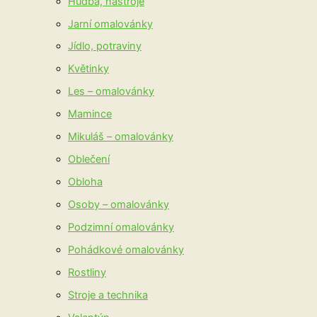
Hudba, nástroje
Jarní omalovánky
Jídlo, potraviny
Květinky
Les – omalovánky
Mamince
Mikuláš – omalovánky
Oblečení
Obloha
Osoby – omalovánky
Podzimní omalovánky
Pohádkové omalovánky
Rostliny
Stroje a technika