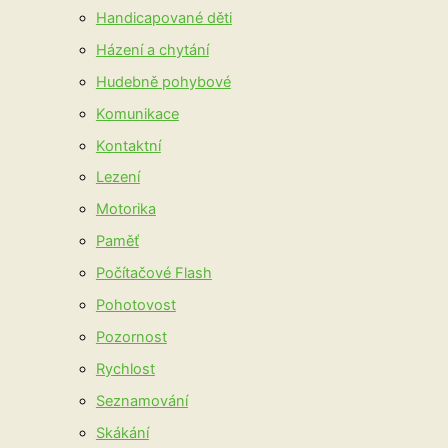
Handicapované děti
Házení a chytání
Hudebně pohybové
Komunikace
Kontaktní
Lezení
Motorika
Paměť
Počítačové Flash
Pohotovost
Pozornost
Rychlost
Seznamování
Skákání