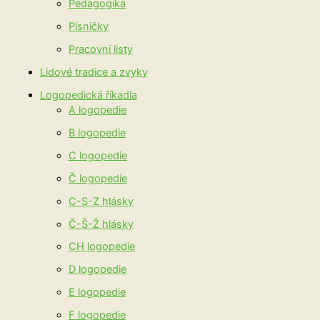
Pedagogika
Písničky
Pracovní listy
Lidové tradice a zvyky
Logopedická říkadla
A logopedie
B logopedie
C logopedie
Č logopedie
C-S-Z hlásky
Č-Š-Ž hlásky
CH logopedie
D logopedie
E logopedie
F logopedie