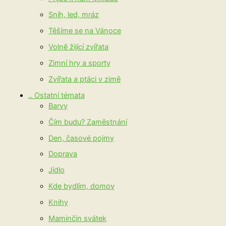
Sníh, led, mráz
Těšíme se na Vánoce
Volně žijící zvířata
Zimní hry a sporty
Zvířata a ptáci v zimě
.. Ostatní témata
Barvy
Čím budu? Zaměstnání
Den, časové pojmy
Doprava
Jídlo
Kde bydlím, domov
Knihy
Maminčin svátek