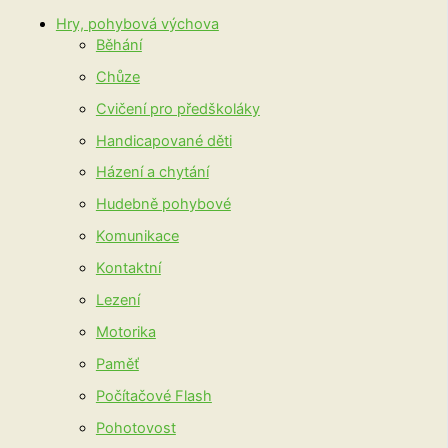
Hry, pohybová výchova
Běhání
Chůze
Cvičení pro předškoláky
Handicapované děti
Házení a chytání
Hudebně pohybové
Komunikace
Kontaktní
Lezení
Motorika
Paměť
Počítačové Flash
Pohotovost