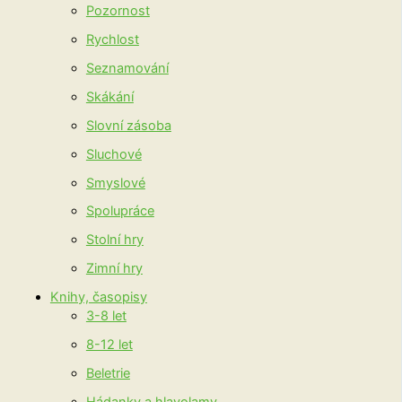
Pozornost
Rychlost
Seznamování
Skákání
Slovní zásoba
Sluchové
Smyslové
Spolupráce
Stolní hry
Zimní hry
Knihy, časopisy
3-8 let
8-12 let
Beletrie