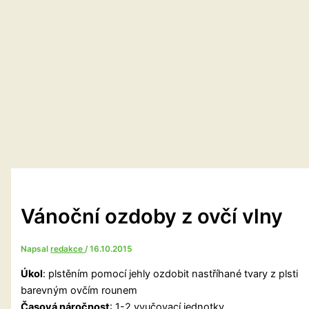
Vánoční ozdoby z ovčí vlny
Napsal
redakce
/
16.10.2015
Úkol
: plstěním pomocí jehly ozdobit nastříhané tvary z plsti
barevným ovčím rounem
Časová náročnost
: 1-2 vyučovací jednotky