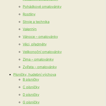
Pohádkové omalovánky
Rostliny
Stroje a technika
Valentýn
Vánoce – omalovánky
Věci, předměty
Velikonoční omalovánky
Zima – omalovánky
Zvířata – omalovánky
Písničky, hudební výchova
B písničky
C písničky
D písničky
G písničky