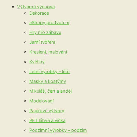
Výtvarná výchova
Dekorace
eShopy pro tvoření
Hry pro zábavu
Jarní tvoření
Kreslení, malování
Květiny
Letní výrobky – léto
Masky a kostýmy
Mikuláš, čert a anděl
Modelování
Papírové výtvory
PET láhve a víčka
Podzimní výrobky – podzim