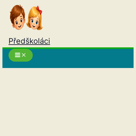
Přeskočit
na
obsah
Předškoláci
Hledat