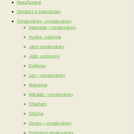
Nezařazené
Obrázky k básničkám
Omalovánky, vymalovánky
Abeceda – omalovánky
Hudba, nástroje
Jarní omalovánky
Jídlo, potraviny
Květinky
Les – omalovánky
Mamince
Mikuláš – omalovánky
Oblečení
Obloha
Osoby – omalovánky
Podzimní omalovánky