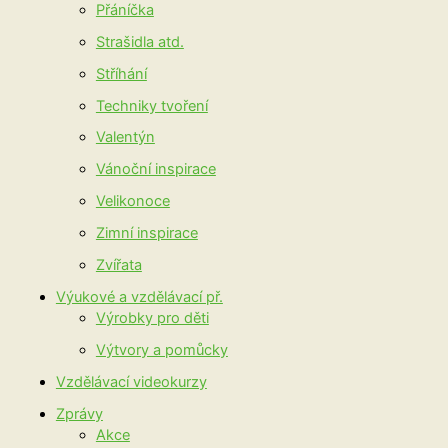
Přáníčka
Strašidla atd.
Stříhání
Techniky tvoření
Valentýn
Vánoční inspirace
Velikonoce
Zimní inspirace
Zvířata
Výukové a vzdělávací př.
Výrobky pro děti
Výtvory a pomůcky
Vzdělávací videokurzy
Zprávy
Akce