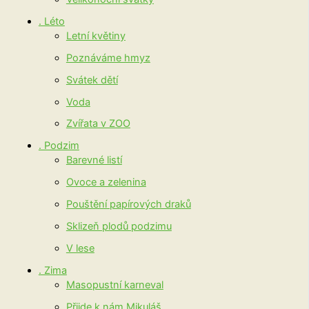
. Léto
Letní květiny
Poznáváme hmyz
Svátek dětí
Voda
Zvířata v ZOO
. Podzim
Barevné listí
Ovoce a zelenina
Pouštění papírových draků
Sklizeň plodů podzimu
V lese
. Zima
Masopustní karneval
Přijde k nám Mikuláš