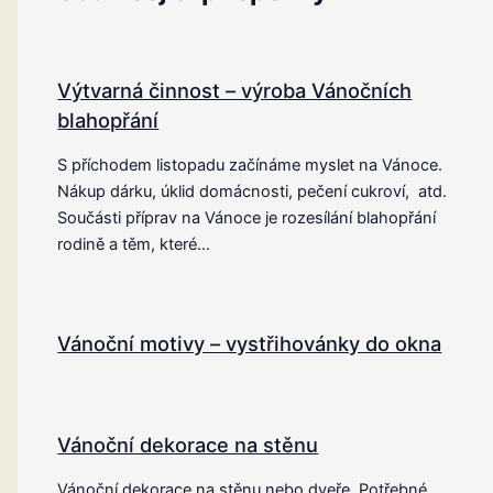
Výtvarná činnost – výroba Vánočních
blahopřání
S příchodem listopadu začínáme myslet na Vánoce.
Nákup dárku, úklid domácnosti, pečení cukroví, atd.
Součásti příprav na Vánoce je rozesílání blahopřání
rodině a těm, které…
Vánoční motivy – vystřihovánky do okna
Vánoční dekorace na stěnu
Vánoční dekorace na stěnu nebo dveře. Potřebné