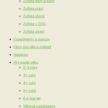
Zvířata lesní a polní
Zvířata ptáci
Zvířata různá
Zvířata v ZOO
Zvířata vodní
Experimenty a pokusy
Filmy pro děti a mládež
Hádanky
Hry podle věku
0-3 roky
3+ roky
4+ roky
5+ roků
6 a více let
Věkově nezařazeno