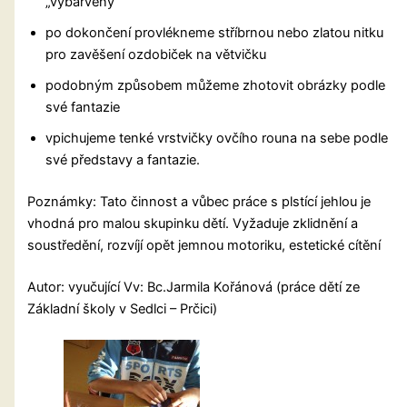
„vybarvený”
po dokončení provlékneme stříbrnou nebo zlatou nitku
pro zavěšení ozdobiček na větvičku
podobným způsobem můžeme zhotovit obrázky podle
své fantazie
vpichujeme tenké vrstvičky ovčího rouna na sebe podle
své představy a fantazie.
Poznámky: Tato činnost a vůbec práce s plstící jehlou je
vhodná pro malou skupinku dětí. Vyžaduje zklidnění a
soustředění, rozvíjí opět jemnou motoriku, estetické cítění
Autor: vyučující Vv: Bc.Jarmila Kořánová (práce dětí ze
Základní školy v Sedlci – Prčici)