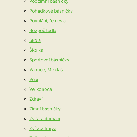
Podzimní básničky
Pohádkové básničky
Povolání, řemesla
Rozpočítadla
Škola
Školka
Sportovní básničky
Vánoce, Mikuláš
Věci
Velikonoce
Zdraví
Zimní básničky
Zvířata domácí
Zvířata hmyz