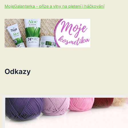
MojeGalanterka - příze a vlny na pletení i háčkování
Odkazy