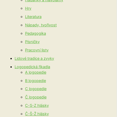
Hádanky a hlavolamy
Hry
Literatura
Nápady, tvořivost
Pedagogika
Písničky
Pracovní listy
Lidové tradice a zvyky
Logopedická říkadla
A logopedie
B logopedie
C logopedie
Č logopedie
C-S-Z hlásky
Č-Š-Ž hlásky