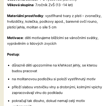
Věková skupina
: 7.ročník ZvŠ (13 -14 let)
Materiální prostředky
: vystříhané tvary z plsti – zvonečky,
hvězdičky, kolečka, podkovy apod., barevné ovčí rouno,
plstící jehla, molitan o síle 5 cm
Motivace
: děti motivujeme blížícími se vánočními svátky,
vyprávěním o lidových zvycích
Postup
:
důrazně děti upozorníme na křehkost jehly, se kterou
budou pracovat
na molitanovou podložku si položí vystřihnutý motiv
přiloží slabou vrstvičku vlny a drobnými, kolmými vpichy
zapracovávají vlnu do podkladu
pokračují tak dlouho, dokud nemají celý motiv