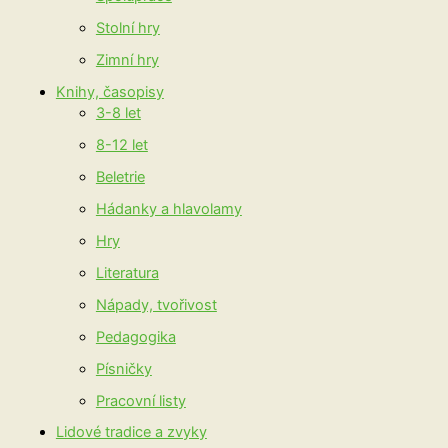
Stolní hry
Zimní hry
Knihy, časopisy
3-8 let
8-12 let
Beletrie
Hádanky a hlavolamy
Hry
Literatura
Nápady, tvořivost
Pedagogika
Písničky
Pracovní listy
Lidové tradice a zvyky