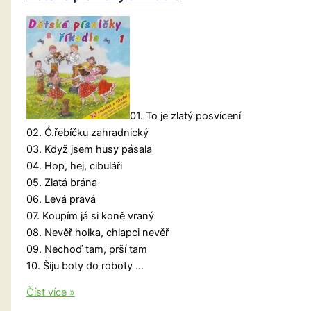
01. To je zlatý posvícení
02. Ó.řebíčku zahradnický
03. Když jsem husy pásala
04. Hop, hej, cibuláři
05. Zlatá brána
06. Levá pravá
07. Koupím já si koně vraný
08. Nevěř holka, chlapci nevěř
09. Nechoď tam, prší tam
10. Šiju boty do roboty …
Dětské
Číst více »
písničky