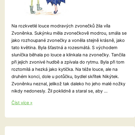
Na rozkvetlé louce modravých zvonečků žila víla
Zvoněnka. Sukýnku měla zvonečkově modrou, smála se
jako rozhoupané zvonečky a voněla stejně krásně, jako
tato květina. Byla šťastná a rozesmátá. S východem
sluníčka běhala po louce a klinkala na zvonečky. Tančila
při jejich zvonivé hudbě a zpívala do rytmu. Byla při tom
roztomilá a hezká jako kytička. Na téže louce, ale na
druhém konci, dole u potůčku, bydlel skřítek Nikýtek.
Zvoněnku neznal, jelikož tak daleko ho jeho malé nožky
nikdy nedonesly. Žil poklidně a staral se, aby …
Láska
Číst více »
ze
zvonečku