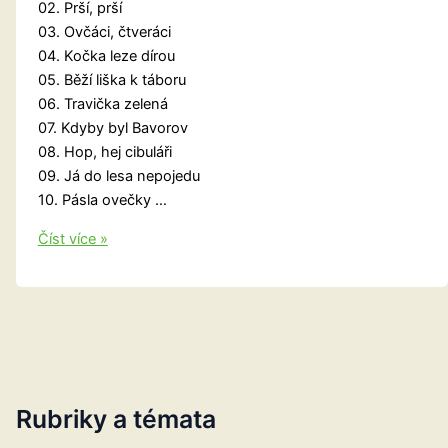
02. Prší, prší
03. Ovčáci, čtveráci
04. Kočka leze dírou
05. Běží liška k táboru
06. Travička zelená
07. Kdyby byl Bavorov
08. Hop, hej cibuláři
09. Já do lesa nepojedu
10. Pásla ovečky …
Pec
Číst více »
nám
spadla
–
písničky
pro
děti
Rubriky a témata