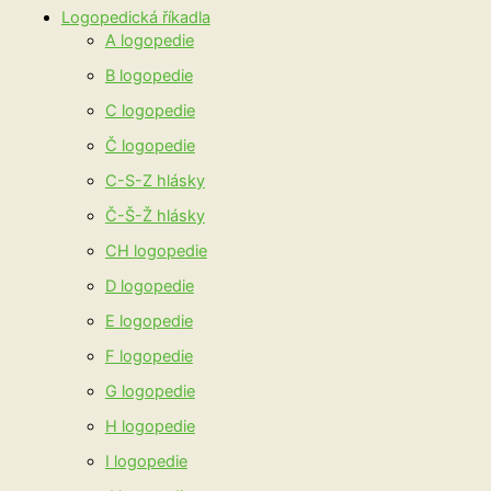
Logopedická říkadla
A logopedie
B logopedie
C logopedie
Č logopedie
C-S-Z hlásky
Č-Š-Ž hlásky
CH logopedie
D logopedie
E logopedie
F logopedie
G logopedie
H logopedie
I logopedie