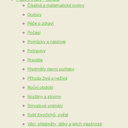
Číselné a matematické pojmy
Domov
Péče o zdraví
Počasí
Pomůcky a nástroje
Potraviny
Pravidla
Předměty denní potřeby
Příroda živá a neživá
Roční období
Rostliny a stromy
Smyslové vnímání
Svět živočichů, zvířat
Věci, předměty, látky a jejich vlastnosti