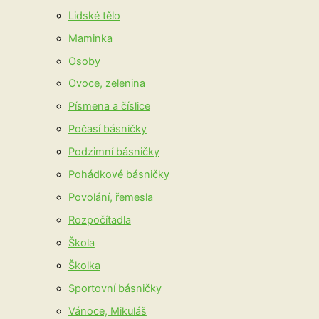
Lidské tělo
Maminka
Osoby
Ovoce, zelenina
Písmena a číslice
Počasí básničky
Podzimní básničky
Pohádkové básničky
Povolání, řemesla
Rozpočítadla
Škola
Školka
Sportovní básničky
Vánoce, Mikuláš