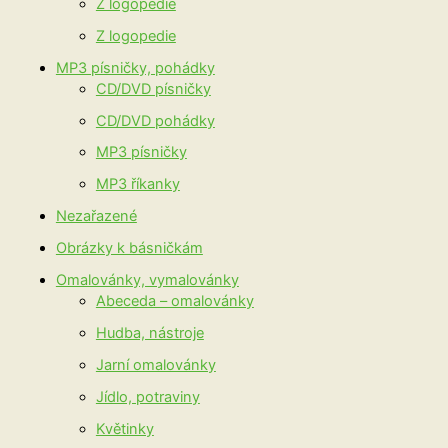
Ž logopedie
Z logopedie
MP3 písničky, pohádky
CD/DVD písničky
CD/DVD pohádky
MP3 písničky
MP3 říkanky
Nezařazené
Obrázky k básničkám
Omalovánky, vymalovánky
Abeceda – omalovánky
Hudba, nástroje
Jarní omalovánky
Jídlo, potraviny
Květinky