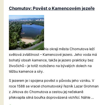
Chomutov: Pověst o Kamencovém jezeře
Na okraji města Chomutova leží
světová zvláštnost – Kamencové jezero. Jeho voda má
bohatý obsah kamence, takže je jezero prakticky bez
živočichů – je totiž rozloženo na bývalých dolech na
těžbu kamence a síry.
S jezerem je i spojena pověst o původu jeho vzniku. V
roce 1588 se vracel chomutovský řezník Lazar Grohman
z Jirkova do Chomutova a cestou jej nečekaně
překvapila silná bouřka doprovázená vichřicí. Náhle …