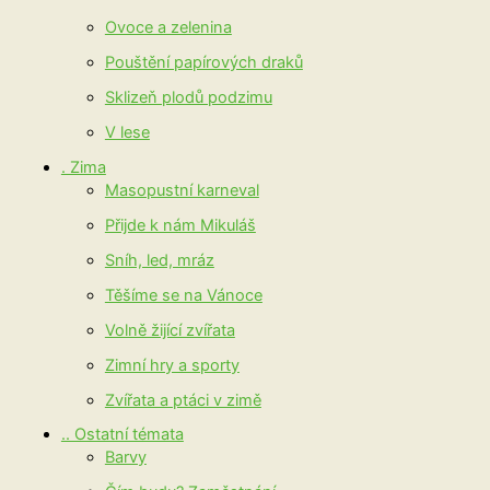
Ovoce a zelenina
Pouštění papírových draků
Sklizeň plodů podzimu
V lese
. Zima
Masopustní karneval
Přijde k nám Mikuláš
Sníh, led, mráz
Těšíme se na Vánoce
Volně žijící zvířata
Zimní hry a sporty
Zvířata a ptáci v zimě
.. Ostatní témata
Barvy