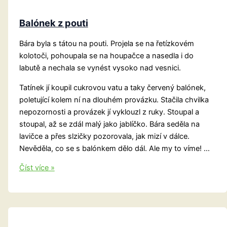
Balónek z pouti
Bára byla s tátou na pouti. Projela se na řetízkovém
kolotoči, pohoupala se na houpačce a nasedla i do
labutě a nechala se vynést vysoko nad vesnici.
Tatínek jí koupil cukrovou vatu a taky červený balónek,
poletující kolem ní na dlouhém provázku. Stačila chvilka
nepozornosti a provázek jí vyklouzl z ruky. Stoupal a
stoupal, až se zdál malý jako jablíčko. Bára seděla na
lavičce a přes slzičky pozorovala, jak mizí v dálce.
Nevěděla, co se s balónkem dělo dál. Ale my to víme! …
Balónek
Číst více »
z
pouti