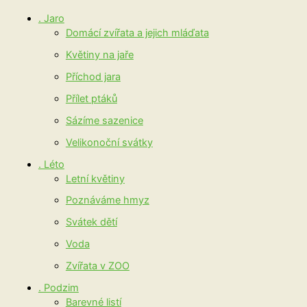
. Jaro
Domácí zvířata a jejich mláďata
Květiny na jaře
Příchod jara
Přílet ptáků
Sázíme sazenice
Velikonoční svátky
. Léto
Letní květiny
Poznáváme hmyz
Svátek dětí
Voda
Zvířata v ZOO
. Podzim
Barevné listí