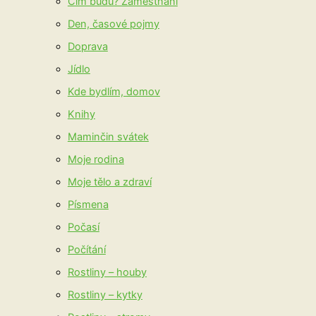
Čím budu? Zaměstnání
Den, časové pojmy
Doprava
Jídlo
Kde bydlím, domov
Knihy
Maminčin svátek
Moje rodina
Moje tělo a zdraví
Písmena
Počasí
Počítání
Rostliny – houby
Rostliny – kytky