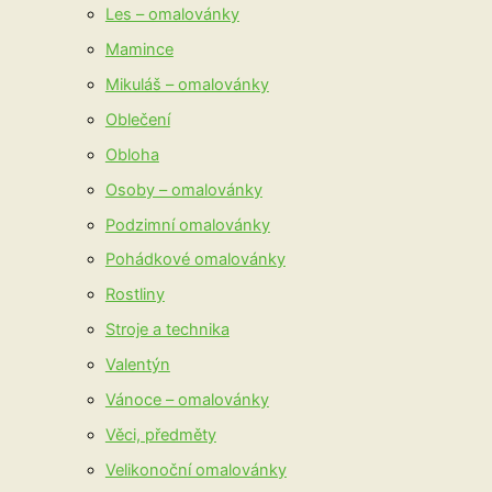
Les – omalovánky
Mamince
Mikuláš – omalovánky
Oblečení
Obloha
Osoby – omalovánky
Podzimní omalovánky
Pohádkové omalovánky
Rostliny
Stroje a technika
Valentýn
Vánoce – omalovánky
Věci, předměty
Velikonoční omalovánky