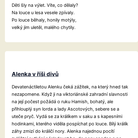
Děti šly na výlet. Víte, co dělaly?
Na louce u lesa vesele zpívaly.
Po louce běhaly, honily motýly,
velký jim uletěl, malého chytily.
Alenka v říši divů
Devatenáctiletou Alenku čeká zážitek, na který hned tak
nezapomene. Když ji na viktoriánské zahradní slavnosti
na její počest požádá o ruku Hamish, bohatý, ale
přihlouplý syn lorda a lady Ascotových, sebere se a
uteče pryč. Vydá se za králíkem v saku a s kapesními
hodinkami, kterého viděla pospíchat po louce. Bílý králík
záhy zmizí do králičí nory. Alenka najednou pocítí