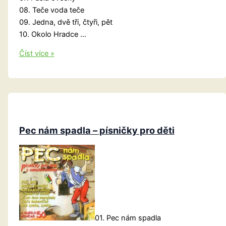
08. Teče voda teče
09. Jedna, dvě tři, čtyři, pět
10. Okolo Hradce …
Já
Číst více »
husárek
malý
Pec nám spadla – písničky pro děti
01. Pec nám spadla