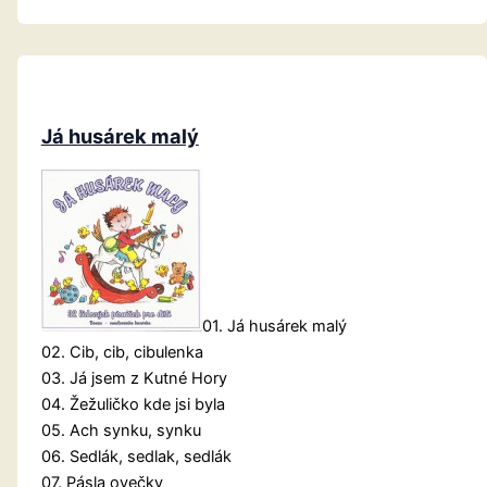
a
říkadla
Já husárek malý
01. Já husárek malý
02. Cib, cib, cibulenka
03. Já jsem z Kutné Hory
04. Žežuličko kde jsi byla
05. Ach synku, synku
06. Sedlák, sedlak, sedlák
07. Pásla ovečky