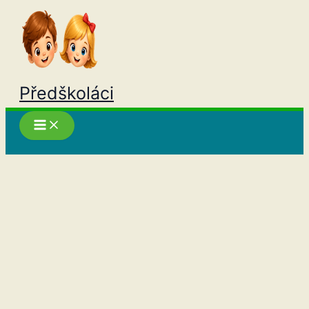
Přeskočit
na
obsah
Předškoláci
Hledat