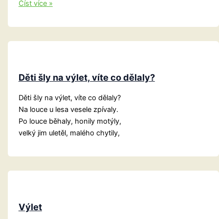
Chomutov:
Číst více »
Pověst
o
Kamencovém
jezeře
Děti šly na výlet, víte co dělaly?
Děti šly na výlet, víte co dělaly?
Na louce u lesa vesele zpívaly.
Po louce běhaly, honily motýly,
velký jim uletěl, malého chytily,
Výlet