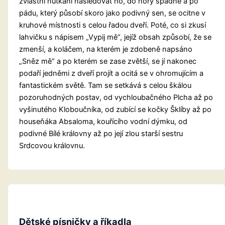
zvláštní nutkání následovat ho, do nory spadne a po
pádu, který působí skoro jako podivný sen, se ocitne v
kruhové místnosti s celou řadou dveří. Poté, co si zkusí
lahvičku s nápisem „Vypij mě“, jejíž obsah způsobí, že se
zmenší, a koláčem, na kterém je zdobeně napsáno
„Sněz mě“ a po kterém se zase zvětší, se jí nakonec
podaří jedněmi z dveří projít a ocitá se v ohromujícím a
fantastickém světě. Tam se setkává s celou škálou
pozoruhodných postav, od vychloubačného Plcha až po
vyšinutého Kloboučníka, od zubící se kočky Šklíby až po
houseňáka Absaloma, kouřícího vodní dýmku, od
podivné Bílé královny až po její zlou starší sestru
Srdcovou královnu.
Dětské písničky a říkadla