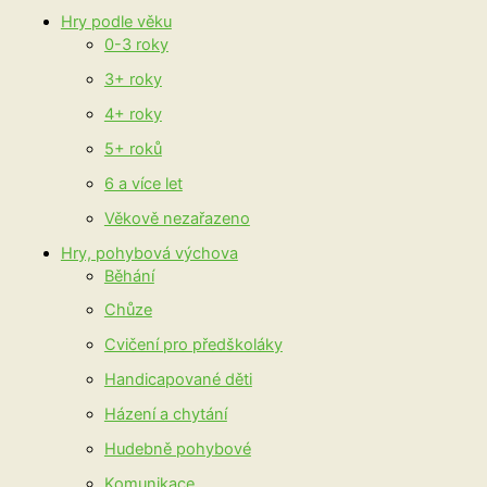
Hry podle věku
0-3 roky
3+ roky
4+ roky
5+ roků
6 a více let
Věkově nezařazeno
Hry, pohybová výchova
Běhání
Chůze
Cvičení pro předškoláky
Handicapované děti
Házení a chytání
Hudebně pohybové
Komunikace