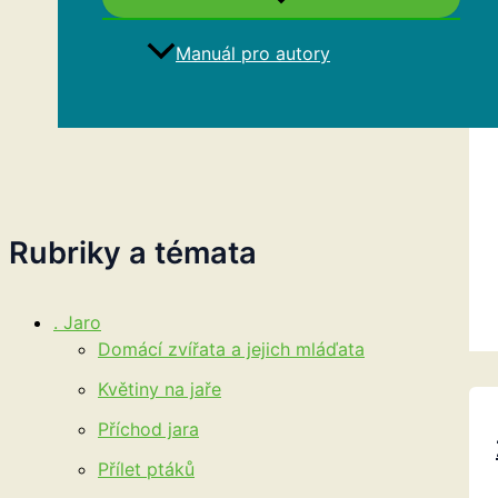
Manuál pro autory
Hledat
Rubriky a témata
. Jaro
Domácí zvířata a jejich mláďata
Květiny na jaře
Příchod jara
Přílet ptáků