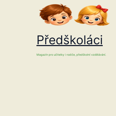
Přeskočit
na
obsah
Předškoláci
Magazín pro učitelky i rodiče, předškolní vzdělávání.