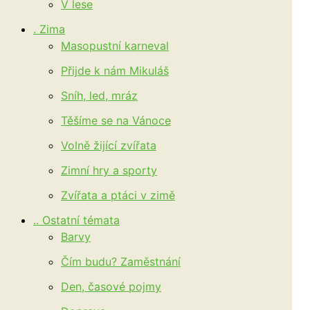
V lese
. Zima
Masopustní karneval
Přijde k nám Mikuláš
Sníh, led, mráz
Těšíme se na Vánoce
Volně žijící zvířata
Zimní hry a sporty
Zvířata a ptáci v zimě
.. Ostatní témata
Barvy
Čím budu? Zaměstnání
Den, časové pojmy