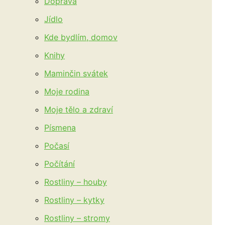
Doprava
Jídlo
Kde bydlím, domov
Knihy
Maminčin svátek
Moje rodina
Moje tělo a zdraví
Písmena
Počasí
Počítání
Rostliny – houby
Rostliny – kytky
Rostliny – stromy