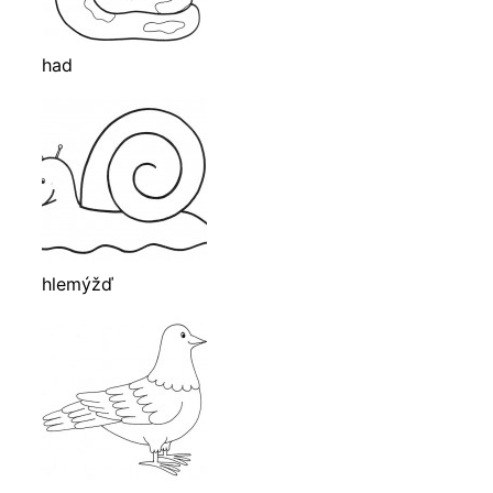
had
hlemýžď