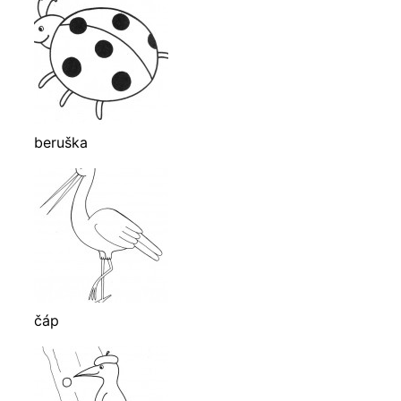
beruška
čáp