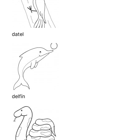
datel
delfín