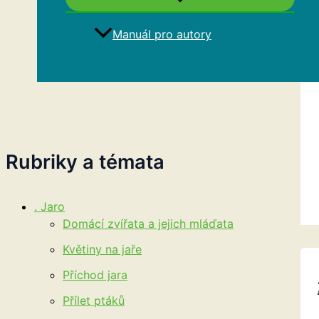
Manuál pro autory
Hledat
Rubriky a témata
. Jaro
Domácí zvířata a jejich mláďata
Květiny na jaře
Příchod jara
Přílet ptáků