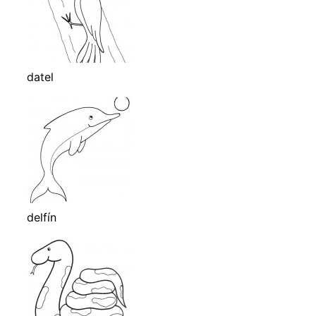
datel
delfín