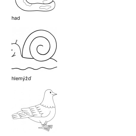
had
hlemýžď