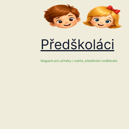
Přeskočit
na
obsah
Předškoláci
Magazín pro učitelky i rodiče, předškolní vzdělávání.