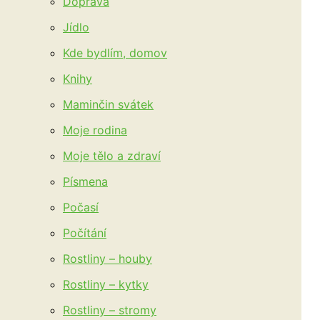
Doprava
Jídlo
Kde bydlím, domov
Knihy
Maminčin svátek
Moje rodina
Moje tělo a zdraví
Písmena
Počasí
Počítání
Rostliny – houby
Rostliny – kytky
Rostliny – stromy