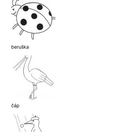
beruška
čáp