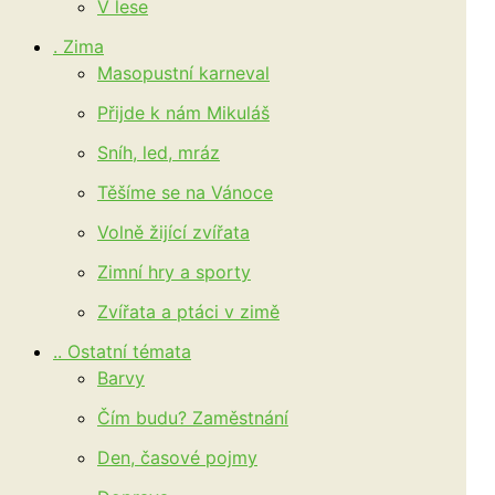
V lese
. Zima
Masopustní karneval
Přijde k nám Mikuláš
Sníh, led, mráz
Těšíme se na Vánoce
Volně žijící zvířata
Zimní hry a sporty
Zvířata a ptáci v zimě
.. Ostatní témata
Barvy
Čím budu? Zaměstnání
Den, časové pojmy