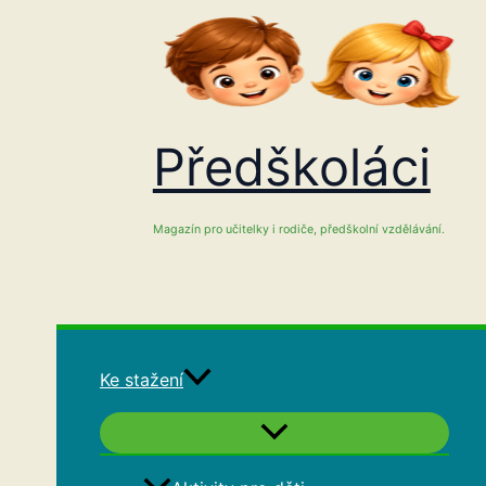
Přeskočit
na
obsah
Předškoláci
Magazín pro učitelky i rodiče, předškolní vzdělávání.
Ke stažení