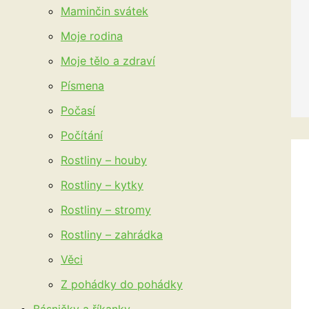
Maminčin svátek
Moje rodina
Moje tělo a zdraví
Písmena
Počasí
Počítání
Rostliny – houby
Rostliny – kytky
Rostliny – stromy
Rostliny – zahrádka
Věci
Z pohádky do pohádky
Básničky a říkanky