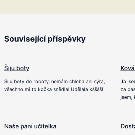
Související příspěvky
Šiju boty
Ková
Šiju boty do roboty, nemám chleba ani sýra,
Já jse
všechno mi to kočka snědla! Udělala kšššš!
za pas
jsem, 
Naše paní učitelka
Dost