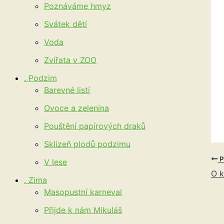
Poznáváme hmyz
Svátek dětí
Voda
Zvířata v ZOO
. Podzim
Barevné listí
Ovoce a zelenina
Pouštění papírových draků
Sklizeň plodů podzimu
P
V lese
O 
. Zima
Masopustní karneval
Přijde k nám Mikuláš