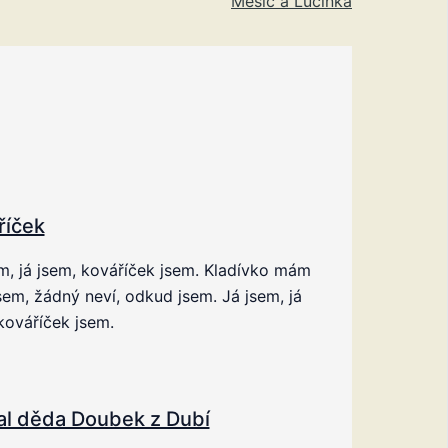
Měsíc a Lucinka
říček
m, já jsem, kováříček jsem. Kladívko mám
em, žádný neví, odkud jsem. Já jsem, já
kováříček jsem.
al děda Doubek z Dubí