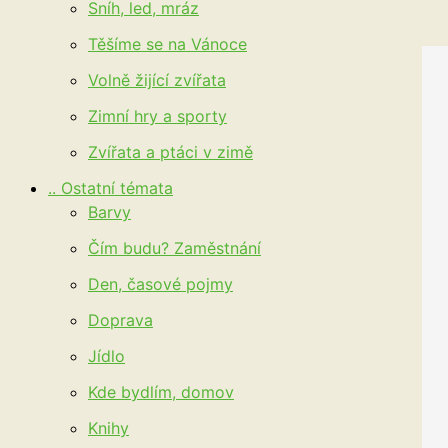
Sníh, led, mráz
Těšíme se na Vánoce
Volně žijící zvířata
Zimní hry a sporty
Zvířata a ptáci v zimě
.. Ostatní témata
Barvy
Čím budu? Zaměstnání
Den, časové pojmy
Doprava
Jídlo
Kde bydlím, domov
Knihy