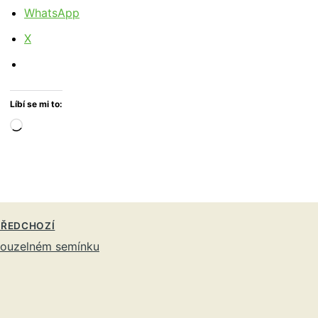
WhatsApp
X
Líbí se mi to:
Načítání…
ŘEDCHOZÍ
kouzelném semínku