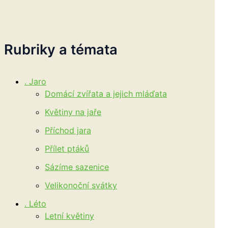
Rubriky a témata
. Jaro
Domácí zvířata a jejich mláďata
Květiny na jaře
Příchod jara
Přílet ptáků
Sázíme sazenice
Velikonoční svátky
. Léto
Letní květiny