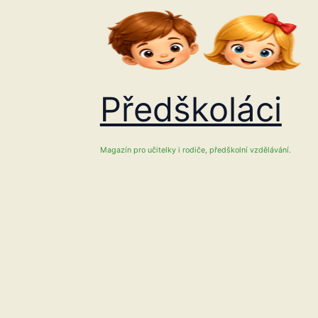
Přeskočit
na
obsah
Předškoláci
Magazín pro učitelky i rodiče, předškolní vzdělávání.