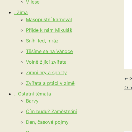
V lese
. Zima
Masopustní karneval
Přijde k nám Mikuláš
Sníh, led, mráz
Těšíme se na Vánoce
Volně žijící zvířata
Zimní hry a sporty
P
Zvířata a ptáci v zimě
O 
.. Ostatní témata
Barvy
Čím budu? Zaměstnání
Den, časové pojmy