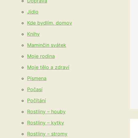
Doprava
Jídlo
Kde bydlím, domov
Knihy
Maminčin svátek
Moje rodina
Moje tělo a zdraví
Písmena
Počasí
Počítání
Rostliny – houby
Rostliny – kytky
Rostliny – stromy