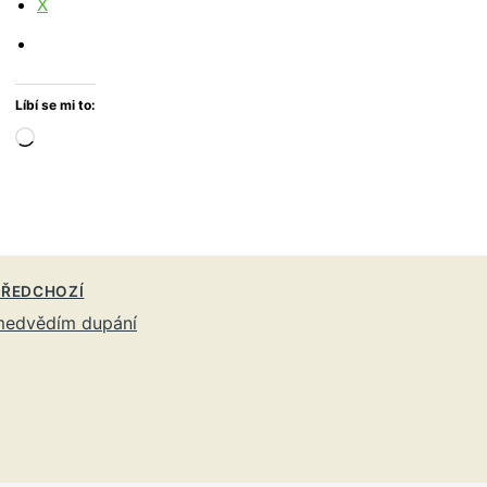
X
Líbí se mi to:
Načítání…
ŘEDCHOZÍ
medvědím dupání