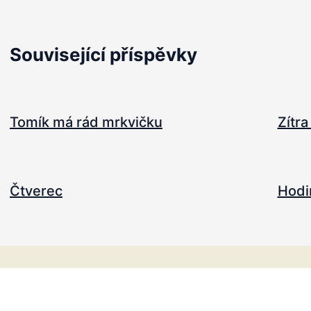
Související příspěvky
Tomík má rád mrkvičku
Zítra
Čtverec
Hodi