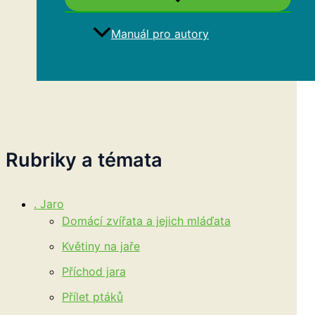
Manuál pro autory
Hledat
Rubriky a témata
. Jaro
Domácí zvířata a jejich mláďata
Květiny na jaře
Příchod jara
Přílet ptáků