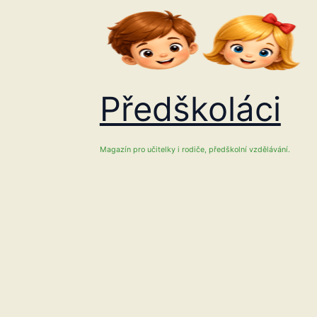
Přeskočit
na
obsah
Předškoláci
Magazín pro učitelky i rodiče, předškolní vzdělávání.