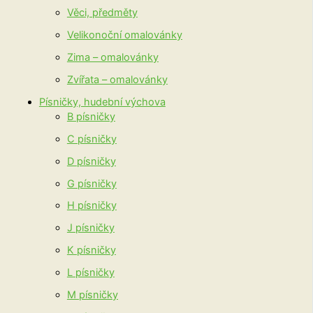
Věci, předměty
Velikonoční omalovánky
Zima – omalovánky
Zvířata – omalovánky
Písničky, hudební výchova
B písničky
C písničky
D písničky
G písničky
H písničky
J písničky
K písničky
L písničky
M písničky