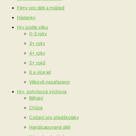
Filmy pro děti a mládež
Hádanky
Hry podle věku
0-3 roky
3+ roky
4+ roky
5+ roků
6 a více let
Věkově nezařazeno
Hry, pohybová výchova
Běhání
Chůze
Cvičení pro předškoláky
Handicapované děti