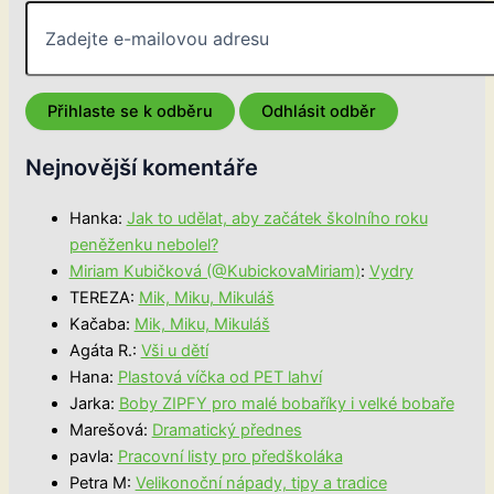
Nejnovější komentáře
Hanka
:
Jak to udělat, aby začátek školního roku
peněženku nebolel?
Miriam Kubičková (@KubickovaMiriam)
:
Vydry
TEREZA
:
Mik, Miku, Mikuláš
Kačaba
:
Mik, Miku, Mikuláš
Agáta R.
:
Vši u dětí
Hana
:
Plastová víčka od PET lahví
Jarka
:
Boby ZIPFY pro malé bobaříky i velké bobaře
Marešová
:
Dramatický přednes
pavla
:
Pracovní listy pro předškoláka
Petra M
:
Velikonoční nápady, tipy a tradice