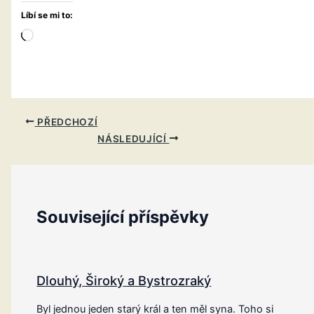
Líbí se mi to:
Načítání…
PŘEDCHOZÍ
NÁSLEDUJÍCÍ
Související příspěvky
Dlouhý, Široký a Bystrozraký
Byl jednou jeden starý král a ten měl syna. Toho si