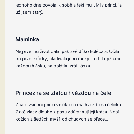
jednoho dne povolal k sobě a řekl mu: „Milý princi, já
už jsem starý…
Maminka
Nejprve mu život dala, pak své dítko kolébala. Učila
ho první krůčky, hladívala jeho ručky. Teď, když umí
každou hlásku, na oplátku vrátí lásku.
Princezna se zlatou hvězdou na čele
Znáte všichni princezničku co má hvězdu na čelíčku.
Zlaté vlasy dlouhé k pasu zdůrazňují její krásu. Nosí
kožich z šedých myší, od chudých se přece…