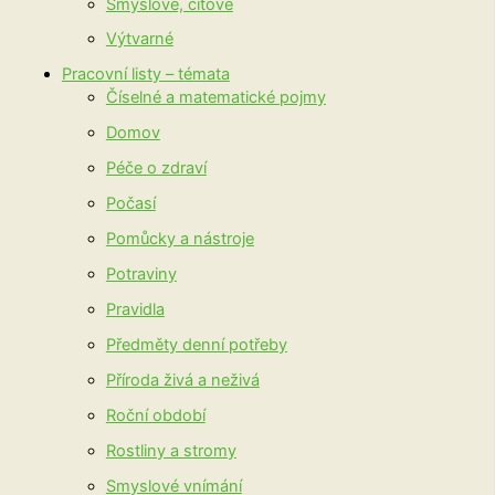
Smyslové, citové
Výtvarné
Pracovní listy – témata
Číselné a matematické pojmy
Domov
Péče o zdraví
Počasí
Pomůcky a nástroje
Potraviny
Pravidla
Předměty denní potřeby
Příroda živá a neživá
Roční období
Rostliny a stromy
Smyslové vnímání