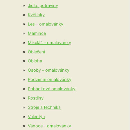
Jídlo, potraviny
Květinky
Les – omalovánky
Mamince
Mikuláš – omalovánky
Oblečení
Obloha
Osoby – omalovánky
Podzimní omalovánky
Pohádkové omalovánky
Rostliny
Stroje a technika
Valentýn
Vánoce – omalovánky