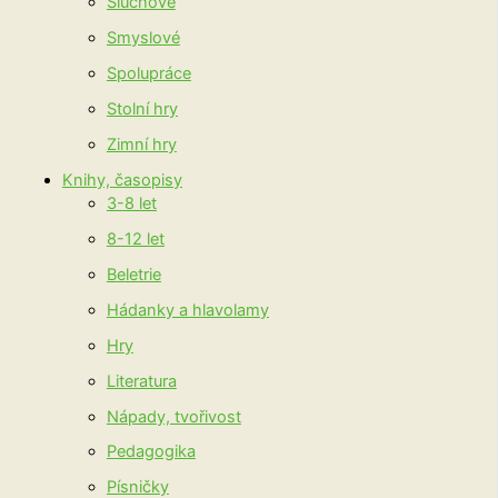
Sluchové
Smyslové
Spolupráce
Stolní hry
Zimní hry
Knihy, časopisy
3-8 let
8-12 let
Beletrie
Hádanky a hlavolamy
Hry
Literatura
Nápady, tvořivost
Pedagogika
Písničky