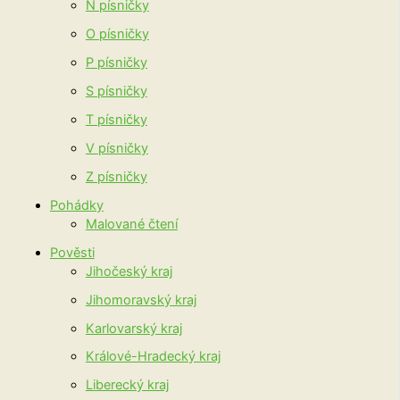
N písničky
O písničky
P písničky
S písničky
T písničky
V písničky
Z písničky
Pohádky
Malované čtení
Pověsti
Jihočeský kraj
Jihomoravský kraj
Karlovarský kraj
Králové-Hradecký kraj
Liberecký kraj