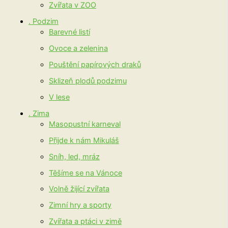
Zvířata v ZOO
. Podzim
Barevné listí
Ovoce a zelenina
Pouštění papírových draků
Sklizeň plodů podzimu
V lese
. Zima
Masopustní karneval
Přijde k nám Mikuláš
Sníh, led, mráz
Těšíme se na Vánoce
Volně žijící zvířata
Zimní hry a sporty
Zvířata a ptáci v zimě