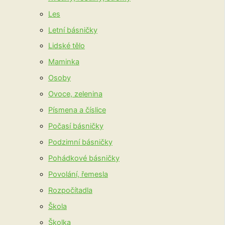
Les
Letní básničky
Lidské tělo
Maminka
Osoby
Ovoce, zelenina
Písmena a číslice
Počasí básničky
Podzimní básničky
Pohádkové básničky
Povolání, řemesla
Rozpočítadla
Škola
Školka