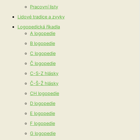
Pracovní listy
Lidové tradice a zvyky
Logopedická říkadla
A logopedie
B logopedie
C logopedie
Č logopedie
C-S-Z hlásky
Č-Š-Ž hlásky
CH logopedie
D logopedie
E logopedie
F logopedie
G logopedie