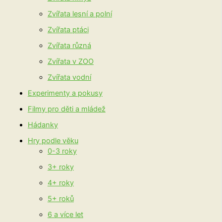
Zvířata lesní a polní
Zvířata ptáci
Zvířata různá
Zvířata v ZOO
Zvířata vodní
Experimenty a pokusy
Filmy pro děti a mládež
Hádanky
Hry podle věku
0-3 roky
3+ roky
4+ roky
5+ roků
6 a více let