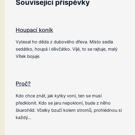
Související příspěvky
Houpací koník
Vytesal ho děda z dubového dřeva. Místo sedla
sedátko, houpá i děvčátko. Vijé, to se rajtuje, malý
Vítek bojuje.
Proč?
Kdo chce znát, jak kytky voní, ten se musí
předklonit. Kdo se jaru nepokloní, bude z něho
škarohlíd. Včelky bzučí kolem stromů, prohlédnou si
každý…