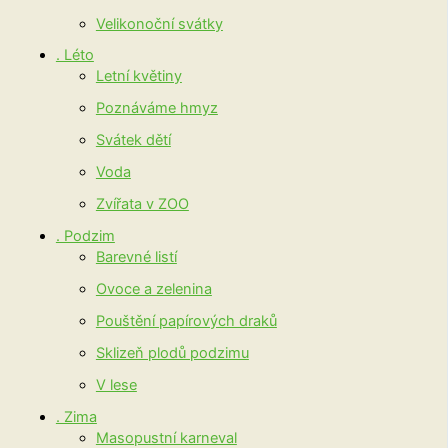
Velikonoční svátky
. Léto
Letní květiny
Poznáváme hmyz
Svátek dětí
Voda
Zvířata v ZOO
. Podzim
Barevné listí
Ovoce a zelenina
Pouštění papírových draků
Sklizeň plodů podzimu
V lese
. Zima
Masopustní karneval