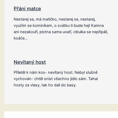
Přání matce
Nestarej se, má matičko, nestarej se, nestarej,
vyučím se kominíkem, o svátku ti bude hej! Kamna
ani nezakouří, plotna sama uvaří, cibulka se nepřipálí,
koáče…
Nevítaný host
Přiletěl k nám kos- nevítaný host. Nebyl slušně
vychován- chtěl sníst všechno jídlo sám. Tahal
hosty za vlasy, tak ho dali do basy.