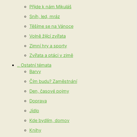
Přijde k nám Mikuláš
Sníh, led, mráz
Těšíme se na Vánoce
Volně žijící zvířata
Zimní hry a sporty
Zvířata a ptáci v zimě
.. Ostatní témata
Barvy
Čím budu? Zaměstnání
Den, časové pojmy
Doprava
Jídlo
Kde bydlím, domov
Knihy