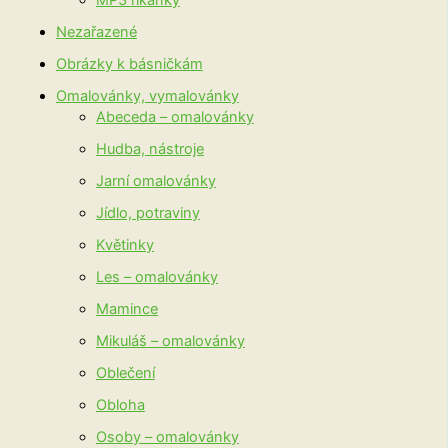
MP3 říkanky
Nezařazené
Obrázky k básničkám
Omalovánky, vymalovánky
Abeceda – omalovánky
Hudba, nástroje
Jarní omalovánky
Jídlo, potraviny
Květinky
Les – omalovánky
Mamince
Mikuláš – omalovánky
Oblečení
Obloha
Osoby – omalovánky