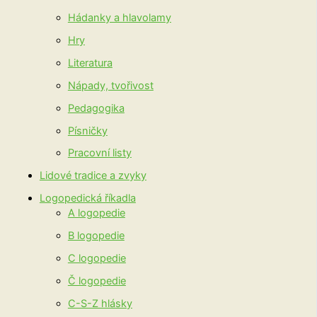
Hádanky a hlavolamy
Hry
Literatura
Nápady, tvořivost
Pedagogika
Písničky
Pracovní listy
Lidové tradice a zvyky
Logopedická říkadla
A logopedie
B logopedie
C logopedie
Č logopedie
C-S-Z hlásky