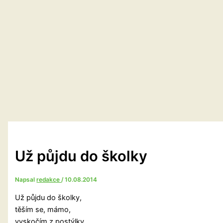
Už půjdu do školky
Napsal
redakce
/
10.08.2014
Už půjdu do školky,
těším se, mámo,
vyskočím z postýlky