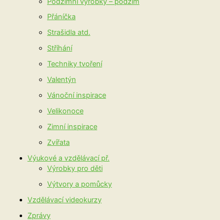
Podzimní výrobky – podzim
Přáníčka
Strašidla atd.
Stříhání
Techniky tvoření
Valentýn
Vánoční inspirace
Velikonoce
Zimní inspirace
Zvířata
Výukové a vzdělávací př.
Výrobky pro děti
Výtvory a pomůcky
Vzdělávací videokurzy
Zprávy