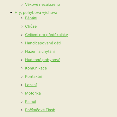
Věkově nezařazeno
Hry, pohybová výchova
Běhání
Chůze
Cvičení pro předškoláky
Handicapované děti
Házení a chytání
Hudebně pohybové
Komunikace
Kontaktní
Lezení
Motorika
Paměť
Počítačové Flash