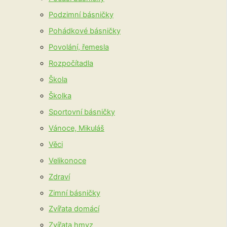
Podzimní básničky
Pohádkové básničky
Povolání, řemesla
Rozpočítadla
Škola
Školka
Sportovní básničky
Vánoce, Mikuláš
Věci
Velikonoce
Zdraví
Zimní básničky
Zvířata domácí
Zvířata hmyz