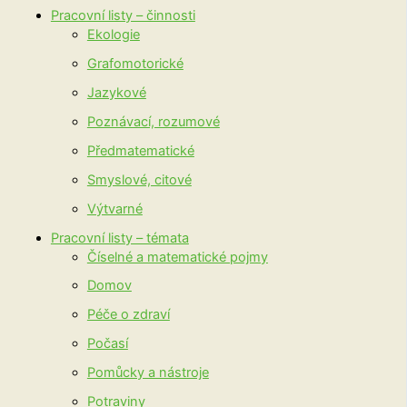
Pracovní listy – činnosti
Ekologie
Grafomotorické
Jazykové
Poznávací, rozumové
Předmatematické
Smyslové, citové
Výtvarné
Pracovní listy – témata
Číselné a matematické pojmy
Domov
Péče o zdraví
Počasí
Pomůcky a nástroje
Potraviny