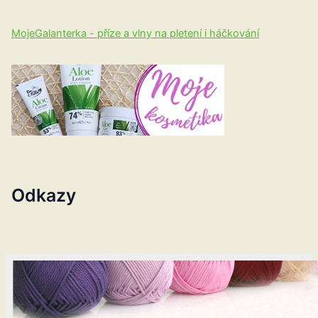
MojeGalanterka - příze a vlny na pletení i háčkování
Odkazy