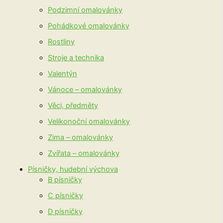
Podzimní omalovánky
Pohádkové omalovánky
Rostliny
Stroje a technika
Valentýn
Vánoce – omalovánky
Věci, předměty
Velikonoční omalovánky
Zima – omalovánky
Zvířata – omalovánky
Písničky, hudební výchova
B písničky
C písničky
D písničky