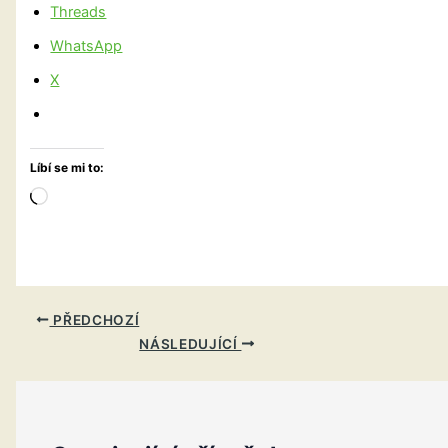
Threads
WhatsApp
X
Líbí se mi to:
Načítání…
PŘEDCHOZÍ
NÁSLEDUJÍCÍ