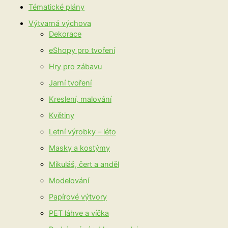
Tématické plány
Výtvarná výchova
Dekorace
eShopy pro tvoření
Hry pro zábavu
Jarní tvoření
Kreslení, malování
Květiny
Letní výrobky – léto
Masky a kostýmy
Mikuláš, čert a anděl
Modelování
Papírové výtvory
PET láhve a víčka