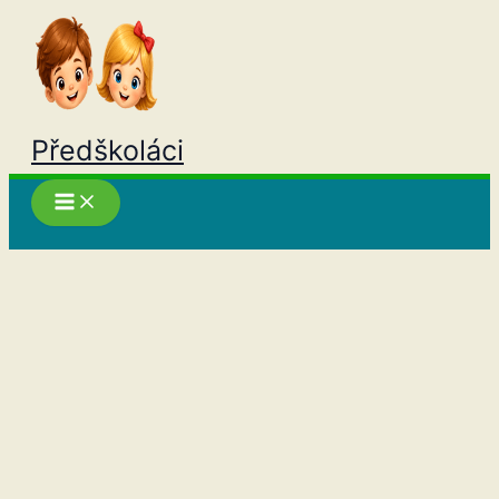
Přeskočit
na
obsah
Předškoláci
Hledat