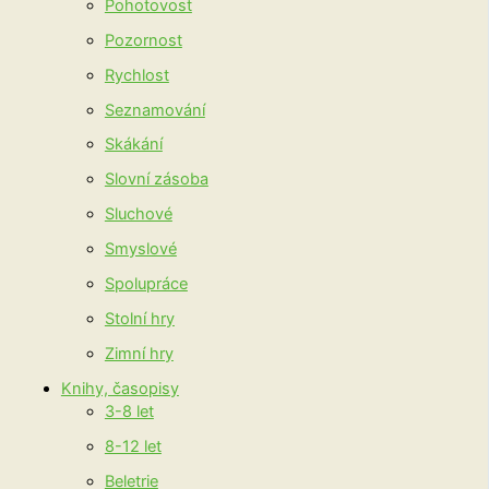
Pohotovost
Pozornost
Rychlost
Seznamování
Skákání
Slovní zásoba
Sluchové
Smyslové
Spolupráce
Stolní hry
Zimní hry
Knihy, časopisy
3-8 let
8-12 let
Beletrie