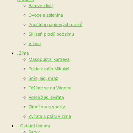
Barevné listí
Ovoce a zelenina
Pouštění papírových draků
Sklizeň plodů podzimu
V lese
. Zima
Masopustní karneval
Přijde k nám Mikuláš
Sníh, led, mráz
Těšíme se na Vánoce
Volně žijící zvířata
Zimní hry a sporty
Zvířata a ptáci v zimě
.. Ostatní témata
Barvy