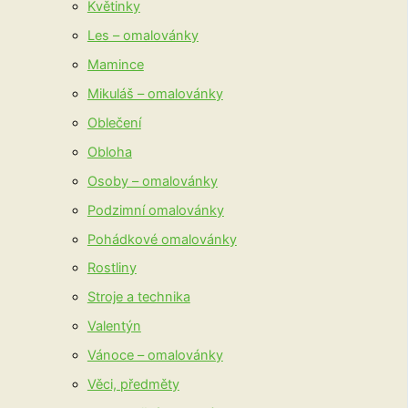
Květinky
Les – omalovánky
Mamince
Mikuláš – omalovánky
Oblečení
Obloha
Osoby – omalovánky
Podzimní omalovánky
Pohádkové omalovánky
Rostliny
Stroje a technika
Valentýn
Vánoce – omalovánky
Věci, předměty