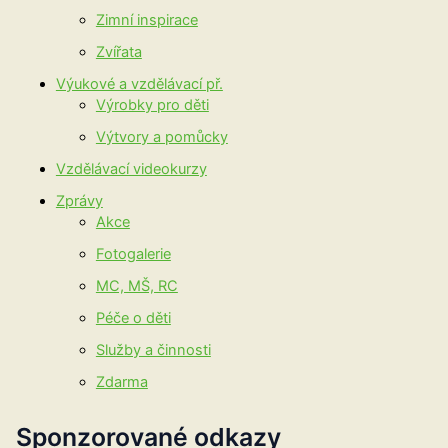
Zimní inspirace
Zvířata
Výukové a vzdělávací př.
Výrobky pro děti
Výtvory a pomůcky
Vzdělávací videokurzy
Zprávy
Akce
Fotogalerie
MC, MŠ, RC
Péče o děti
Služby a činnosti
Zdarma
Sponzorované odkazy