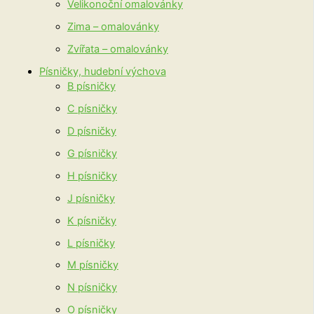
Velikonoční omalovánky
Zima – omalovánky
Zvířata – omalovánky
Písničky, hudební výchova
B písničky
C písničky
D písničky
G písničky
H písničky
J písničky
K písničky
L písničky
M písničky
N písničky
O písničky