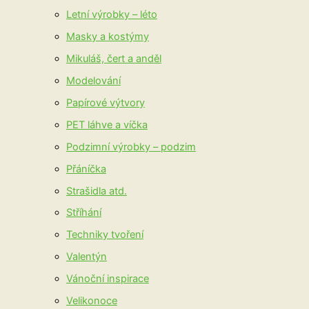
Letní výrobky – léto
Masky a kostýmy
Mikuláš, čert a anděl
Modelování
Papírové výtvory
PET láhve a víčka
Podzimní výrobky – podzim
Přáníčka
Strašidla atd.
Stříhání
Techniky tvoření
Valentýn
Vánoční inspirace
Velikonoce