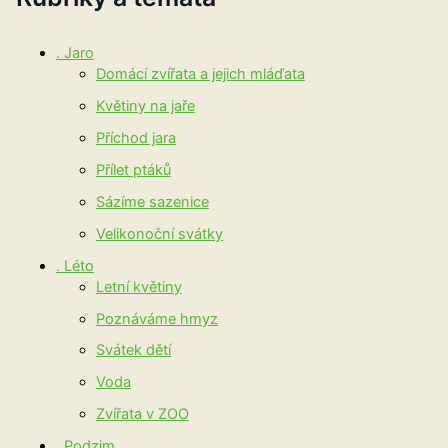
. Jaro
Domácí zvířata a jejich mláďata
Květiny na jaře
Příchod jara
Přílet ptáků
Sázíme sazenice
Velikonoční svátky
. Léto
Letní květiny
Poznáváme hmyz
Svátek dětí
Voda
Zvířata v ZOO
. Podzim