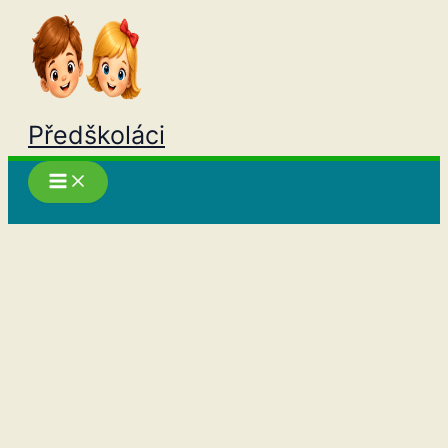
Přeskočit
na
obsah
Předškoláci
Hledat