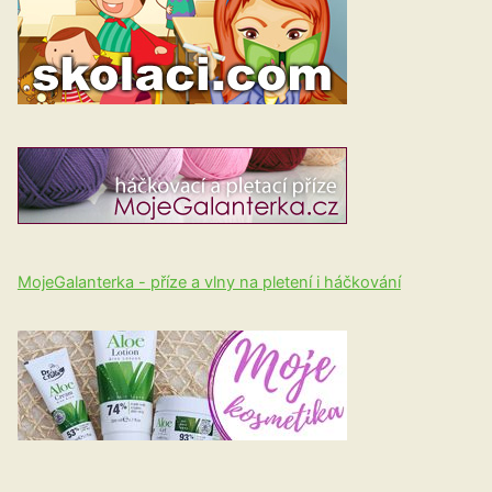
MojeGalanterka - příze a vlny na pletení i háčkování