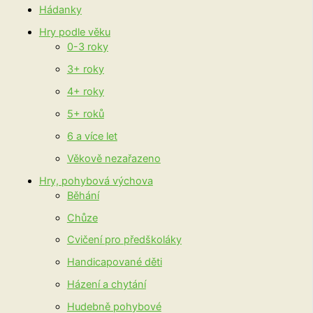
Hádanky
Hry podle věku
0-3 roky
3+ roky
4+ roky
5+ roků
6 a více let
Věkově nezařazeno
Hry, pohybová výchova
Běhání
Chůze
Cvičení pro předškoláky
Handicapované děti
Házení a chytání
Hudebně pohybové