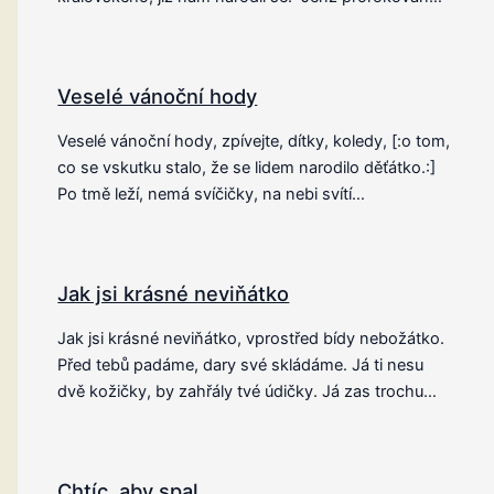
Veselé vánoční hody
Veselé vánoční hody, zpívejte, dítky, koledy, [:o tom,
co se vskutku stalo, že se lidem narodilo děťátko.:]
Po tmě leží, nemá svíčičky, na nebi svítí…
Jak jsi krásné neviňátko
Jak jsi krásné neviňátko, vprostřed bídy nebožátko.
Před tebů padáme, dary své skládáme. Já ti nesu
dvě kožičky, by zahřály tvé údičky. Já zas trochu…
Chtíc, aby spal