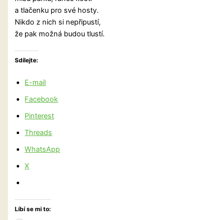
a tlačenku pro své hosty.
Nikdo z nich si nepřipustí,
že pak možná budou tlustí.
Sdílejte:
E-mail
Facebook
Pinterest
Threads
WhatsApp
X
Líbí se mi to: