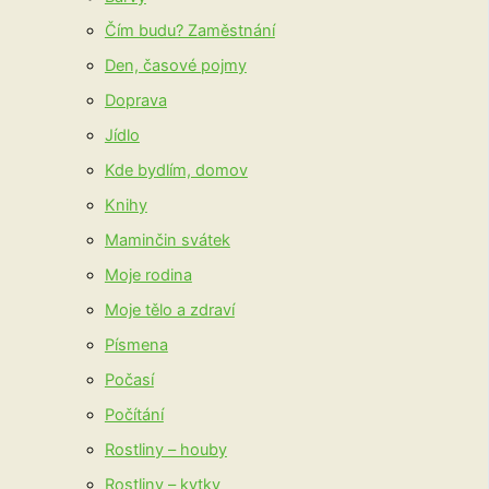
Čím budu? Zaměstnání
Den, časové pojmy
Doprava
Jídlo
Kde bydlím, domov
Knihy
Maminčin svátek
Moje rodina
Moje tělo a zdraví
Písmena
Počasí
Počítání
Rostliny – houby
Rostliny – kytky