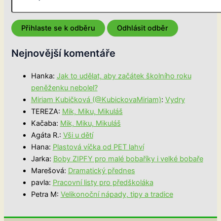
Nejnovější komentáře
Hanka
:
Jak to udělat, aby začátek školního roku
peněženku nebolel?
Miriam Kubičková (@KubickovaMiriam)
:
Vydry
TEREZA
:
Mik, Miku, Mikuláš
Kačaba
:
Mik, Miku, Mikuláš
Agáta R.
:
Vši u dětí
Hana
:
Plastová víčka od PET lahví
Jarka
:
Boby ZIPFY pro malé bobaříky i velké bobaře
Marešová
:
Dramatický přednes
pavla
:
Pracovní listy pro předškoláka
Petra M
:
Velikonoční nápady, tipy a tradice