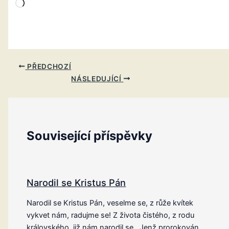
Načítání…
PŘEDCHOZÍ
NÁSLEDUJÍCÍ
Související příspěvky
Narodil se Kristus Pán
Narodil se Kristus Pán, veselme se, z růže kvítek
vykvet nám, radujme se! Z života čistého, z rodu
královského, již nám narodil se. Jenž prorokován…