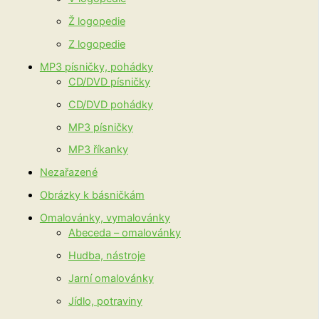
Ž logopedie
Z logopedie
MP3 písničky, pohádky
CD/DVD písničky
CD/DVD pohádky
MP3 písničky
MP3 říkanky
Nezařazené
Obrázky k básničkám
Omalovánky, vymalovánky
Abeceda – omalovánky
Hudba, nástroje
Jarní omalovánky
Jídlo, potraviny