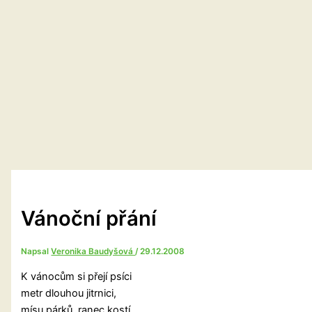
Vánoční přání
Napsal
Veronika Baudyšová
/
29.12.2008
K vánocům si přejí psíci
metr dlouhou jitrnici,
mísu párků, ranec kostí