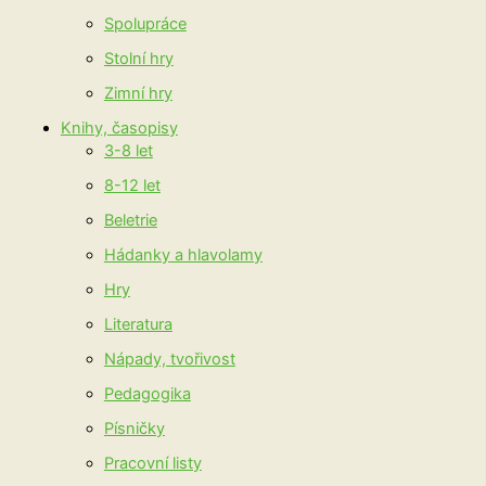
Spolupráce
Stolní hry
Zimní hry
Knihy, časopisy
3-8 let
8-12 let
Beletrie
Hádanky a hlavolamy
Hry
Literatura
Nápady, tvořivost
Pedagogika
Písničky
Pracovní listy