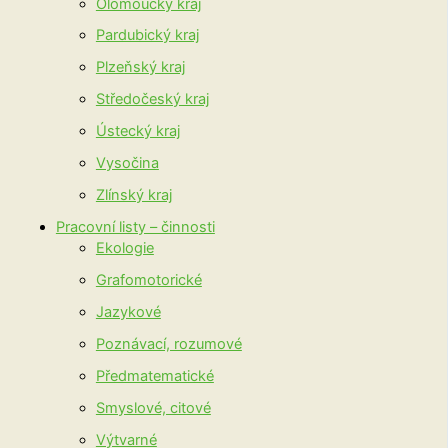
Olomoucký kraj
Pardubický kraj
Plzeňský kraj
Středočeský kraj
Ústecký kraj
Vysočina
Zlínský kraj
Pracovní listy – činnosti
Ekologie
Grafomotorické
Jazykové
Poznávací, rozumové
Předmatematické
Smyslové, citové
Výtvarné