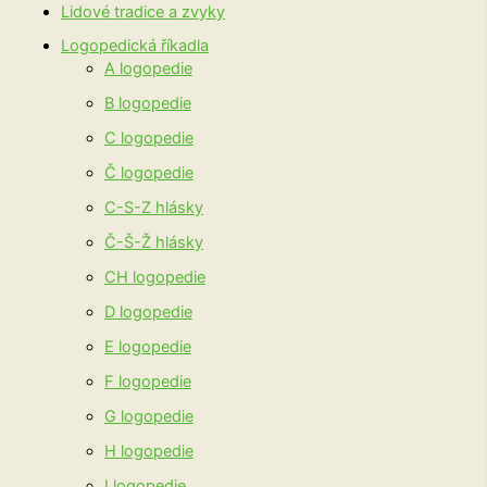
Lidové tradice a zvyky
Logopedická říkadla
A logopedie
B logopedie
C logopedie
Č logopedie
C-S-Z hlásky
Č-Š-Ž hlásky
CH logopedie
D logopedie
E logopedie
F logopedie
G logopedie
H logopedie
I logopedie