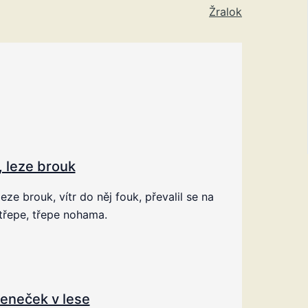
Žralok
, leze brouk
leze brouk, vítr do něj fouk, převalil se na
třepe, třepe nohama.
eneček v lese