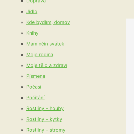
Doprava
Jídlo
Kde bydlím, domov
Knihy
Maminčin svátek
Moje rodina
Moje tělo a zdraví
Písmena
Počasí
Počítání
Rostliny – houby
Rostliny – kytky
Rostliny – stromy