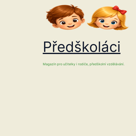
Přeskočit
na
obsah
Předškoláci
Magazín pro učitelky i rodiče, předškolní vzdělávání.