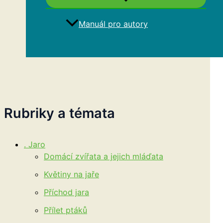
Manuál pro autory
Hledat
Rubriky a témata
. Jaro
Domácí zvířata a jejich mláďata
Květiny na jaře
Příchod jara
Přílet ptáků