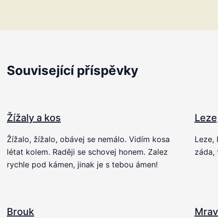
Související příspěvky
Žížaly a kos
Leze
Žížalo, žížalo, obávej se nemálo. Vidím kosa
Leze, 
létat kolem. Raději se schovej honem. Zalez
záda, 
rychle pod kámen, jinak je s tebou ámen!
Brouk
Mrav