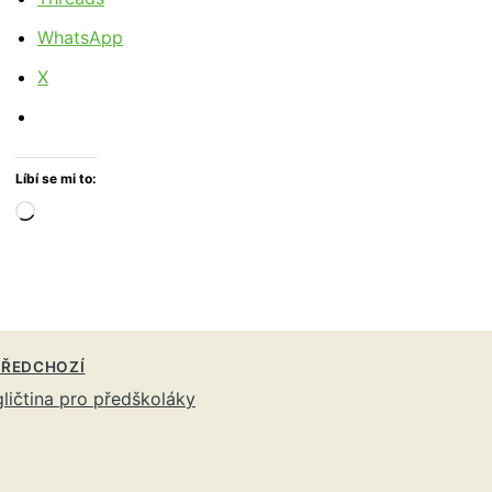
WhatsApp
X
Líbí se mi to:
Načítání…
ŘEDCHOZÍ
ličtina pro předškoláky