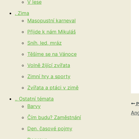
V lese
. Zima
Masopustní karneval
Přijde k nám Mikuláš
Sníh, led, mráz
Těšíme se na Vánoce
Volně žijící zvířata
Zimní hry a sporty
Zvířata a ptáci v zimě
.. Ostatní témata
P
Barvy
Ang
Čím budu? Zaměstnání
Den, časové pojmy