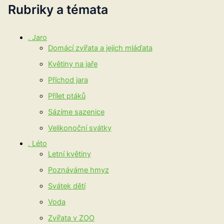
Rubriky a témata
. Jaro
Domácí zvířata a jejich mláďata
Květiny na jaře
Příchod jara
Přílet ptáků
Sázíme sazenice
Velikonoční svátky
. Léto
Letní květiny
Poznáváme hmyz
Svátek dětí
Voda
Zvířata v ZOO