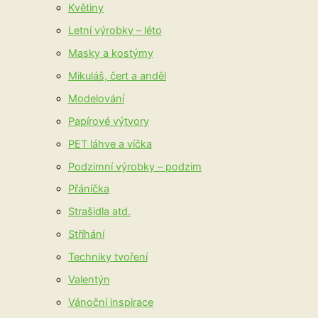
Květiny
Letní výrobky – léto
Masky a kostýmy
Mikuláš, čert a anděl
Modelování
Papírové výtvory
PET láhve a víčka
Podzimní výrobky – podzim
Přáníčka
Strašidla atd.
Stříhání
Techniky tvoření
Valentýn
Vánoční inspirace