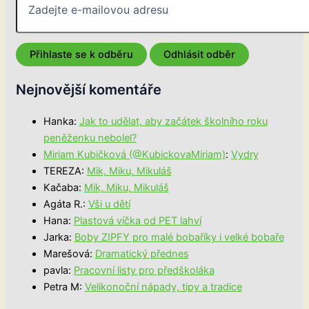
Nejnovější komentáře
Hanka
:
Jak to udělat, aby začátek školního roku
peněženku nebolel?
Miriam Kubičková (@KubickovaMiriam)
:
Vydry
TEREZA
:
Mik, Miku, Mikuláš
Kačaba
:
Mik, Miku, Mikuláš
Agáta R.
:
Vši u dětí
Hana
:
Plastová víčka od PET lahví
Jarka
:
Boby ZIPFY pro malé bobaříky i velké bobaře
Marešová
:
Dramatický přednes
pavla
:
Pracovní listy pro předškoláka
Petra M
:
Velikonoční nápady, tipy a tradice