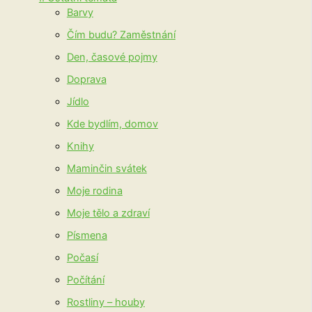
Barvy
Čím budu? Zaměstnání
Den, časové pojmy
Doprava
Jídlo
Kde bydlím, domov
Knihy
Maminčin svátek
Moje rodina
Moje tělo a zdraví
Písmena
Počasí
Počítání
Rostliny – houby