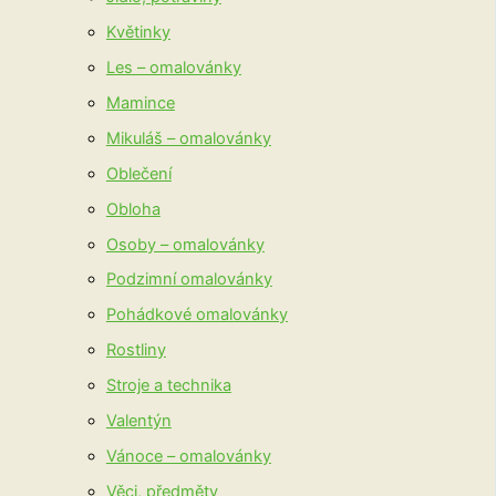
Květinky
Les – omalovánky
Mamince
Mikuláš – omalovánky
Oblečení
Obloha
Osoby – omalovánky
Podzimní omalovánky
Pohádkové omalovánky
Rostliny
Stroje a technika
Valentýn
Vánoce – omalovánky
Věci, předměty