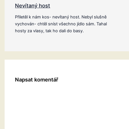
Nevítaný host
Přiletěl k nám kos- nevítaný host. Nebyl slušně
vychován- chtěl sníst všechno jídlo sám. Tahal
hosty za vlasy, tak ho dali do basy.
Napsat komentář