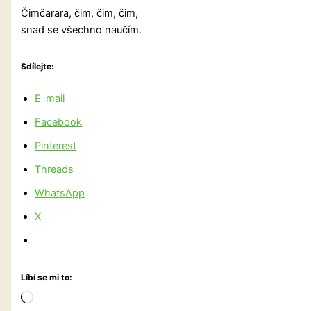
Čimčarara, čim, čim, čim,
snad se všechno naučím.
Sdílejte:
E-mail
Facebook
Pinterest
Threads
WhatsApp
X
Líbí se mi to:
Načítání…