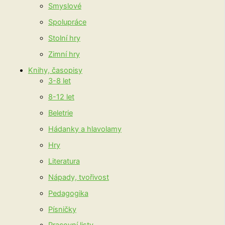
Smyslové
Spolupráce
Stolní hry
Zimní hry
Knihy, časopisy
3-8 let
8-12 let
Beletrie
Hádanky a hlavolamy
Hry
Literatura
Nápady, tvořivost
Pedagogika
Písničky