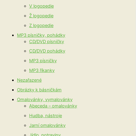
V logopedie
Ž logopedie
Z logopedie
MP3 písničky, pohádky
CD/DVD písničky
CD/DVD pohádky
MP3 písničky
MP3 říkanky
Nezařazené
Obrázky k básničkám
Omalovánky, vymalovánky
Abeceda – omalovánky
Hudba, nástroje
Jarní omalovánky
Jídlo, potraviny