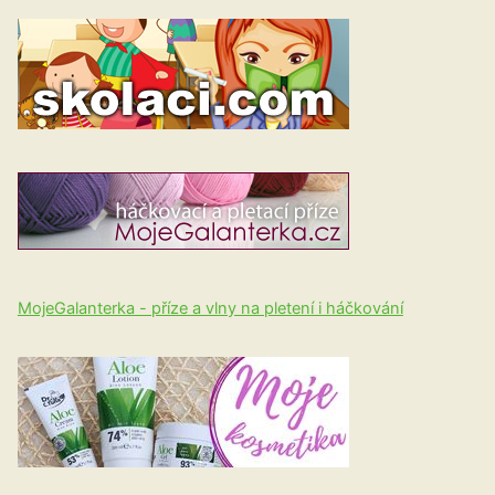
MojeGalanterka - příze a vlny na pletení i háčkování