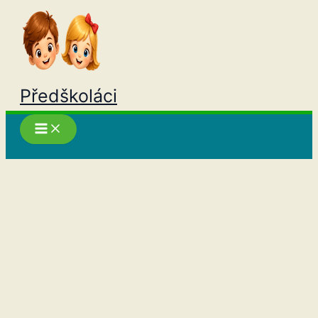
Přeskočit
na
obsah
Předškoláci
Hledat