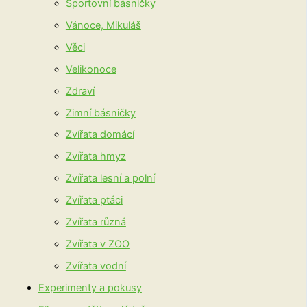
Sportovní básničky
Vánoce, Mikuláš
Věci
Velikonoce
Zdraví
Zimní básničky
Zvířata domácí
Zvířata hmyz
Zvířata lesní a polní
Zvířata ptáci
Zvířata různá
Zvířata v ZOO
Zvířata vodní
Experimenty a pokusy