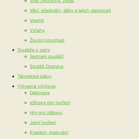
Svět živočichů, zvířat
Věci, předměty, látky a jejich vlastnosti
Vesmír
Vztahy
Životní prostředí
Soutěže o ceny
Seznam soutěží
Soutěž Doprava
Tématické plány
Výtvarná výchova
Dekorace
eShopy pro tvoření
Hry pro zábavu
Jarní tvoření
Kreslení, malování