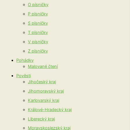
O písničky
P písničky
S písničky
T písničky
V písničky
Z písničky
Pohádky
Malované čtení
Pověsti
Jihočeský kraj
Jihomoravský kraj
Karlovarský kraj
Králové-Hradecký kraj
Liberecký kraj
Moravskoslezský kraj