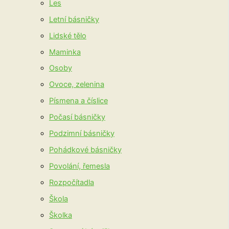
Les
Letní básničky
Lidské tělo
Maminka
Osoby
Ovoce, zelenina
Písmena a číslice
Počasí básničky
Podzimní básničky
Pohádkové básničky
Povolání, řemesla
Rozpočítadla
Škola
Školka