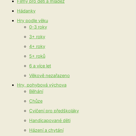
Filmy pro děti a mládež
Hádanky
Hry podle věku
0-3 roky
3+ roky
4+ roky
5+ roků
6 a více let
Věkově nezařazeno
Hry, pohybová výchova
Běhání
Chůze
Cvičení pro předškoláky
Handicapované děti
Házení a chytání