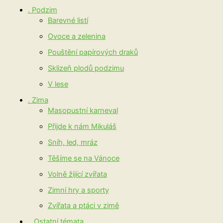
. Podzim
Barevné listí
Ovoce a zelenina
Pouštění papírových draků
Sklizeň plodů podzimu
V lese
. Zima
Masopustní karneval
Přijde k nám Mikuláš
Sníh, led, mráz
Těšíme se na Vánoce
Volně žijící zvířata
Zimní hry a sporty
Zvířata a ptáci v zimě
.. Ostatní témata