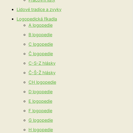
Pracovní listy
Lidové tradice a zvyky
Logopedická říkadla
A logopedie
B logopedie
C logopedie
Č logopedie
C-S-Z hlásky
Č-Š-Ž hlásky
CH logopedie
D logopedie
E logopedie
F logopedie
G logopedie
H logopedie