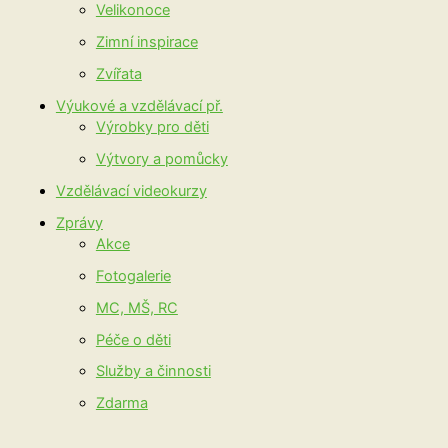
Velikonoce
Zimní inspirace
Zvířata
Výukové a vzdělávací př.
Výrobky pro děti
Výtvory a pomůcky
Vzdělávací videokurzy
Zprávy
Akce
Fotogalerie
MC, MŠ, RC
Péče o děti
Služby a činnosti
Zdarma