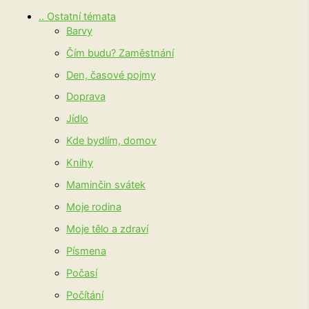
.. Ostatní témata
Barvy
Čím budu? Zaměstnání
Den, časové pojmy
Doprava
Jídlo
Kde bydlím, domov
Knihy
Maminčin svátek
Moje rodina
Moje tělo a zdraví
Písmena
Počasí
Počítání