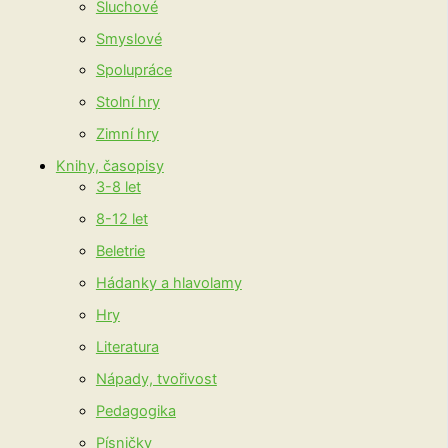
Sluchové
Smyslové
Spolupráce
Stolní hry
Zimní hry
Knihy, časopisy
3-8 let
8-12 let
Beletrie
Hádanky a hlavolamy
Hry
Literatura
Nápady, tvořivost
Pedagogika
Písničky