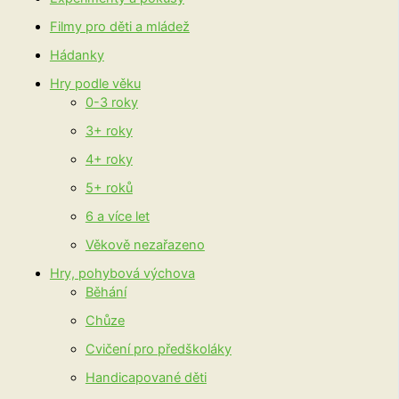
Filmy pro děti a mládež
Hádanky
Hry podle věku
0-3 roky
3+ roky
4+ roky
5+ roků
6 a více let
Věkově nezařazeno
Hry, pohybová výchova
Běhání
Chůze
Cvičení pro předškoláky
Handicapované děti