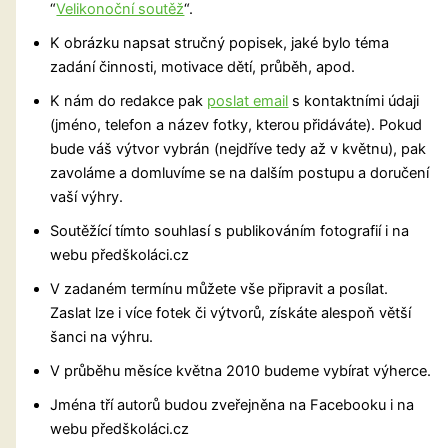
“
Velikonoční soutěž
“.
K obrázku napsat stručný popisek, jaké bylo téma
zadání činnosti, motivace dětí, průběh, apod.
K nám do redakce pak
poslat email
s kontaktními údaji
(jméno, telefon a název fotky, kterou přidáváte). Pokud
bude váš výtvor vybrán (nejdříve tedy až v květnu), pak
zavoláme a domluvíme se na dalším postupu a doručení
vaší výhry.
Soutěžící tímto souhlasí s publikováním fotografií i na
webu předškoláci.cz
V zadaném termínu můžete vše připravit a posílat.
Zaslat lze i více fotek či výtvorů, získáte alespoň větší
šanci na výhru.
V průběhu měsíce května 2010 budeme vybírat výherce.
Jména tří autorů budou zveřejněna na Facebooku i na
webu předškoláci.cz