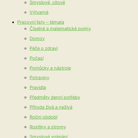
Smyslové, citové
Výtvarné
Pracovní listy – témata
Číselné a matematické pojmy
Domov
Péče o zdraví
Počasí
Pomůcky a nástroje
Potraviny
Pravidla
Předměty denní potřeby
Příroda živá a neživá
Roční období
Rostliny a stromy
Smyslové vnímání