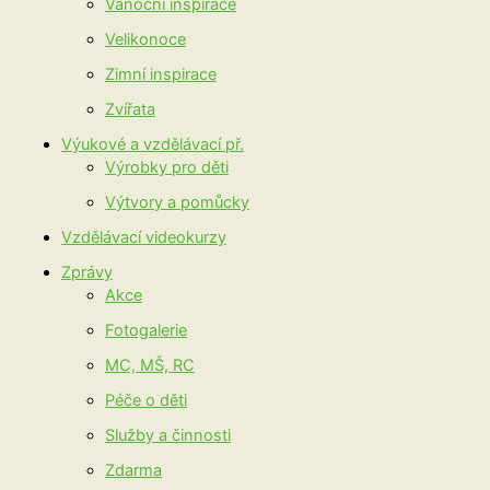
Vánoční inspirace
Velikonoce
Zimní inspirace
Zvířata
Výukové a vzdělávací př.
Výrobky pro děti
Výtvory a pomůcky
Vzdělávací videokurzy
Zprávy
Akce
Fotogalerie
MC, MŠ, RC
Péče o děti
Služby a činnosti
Zdarma