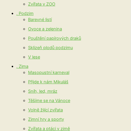
Zvířata v ZOO
. Podzim
Barevné listí
Ovoce a zelenina
Pouštění papírových draků
Sklizeň plodů podzimu
V lese
. Zima
Masopustní karneval
Přijde k nám Mikuláš
Sníh, led, mráz
Těšíme se na Vánoce
Volně žijící zvířata
Zimní hry a sporty
Zvířata a ptáci v zimě