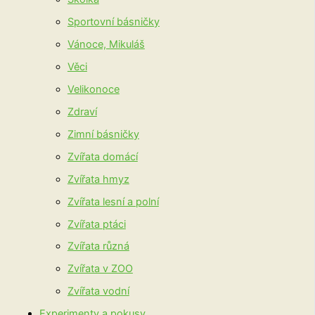
Sportovní básničky
Vánoce, Mikuláš
Věci
Velikonoce
Zdraví
Zimní básničky
Zvířata domácí
Zvířata hmyz
Zvířata lesní a polní
Zvířata ptáci
Zvířata různá
Zvířata v ZOO
Zvířata vodní
Experimenty a pokusy