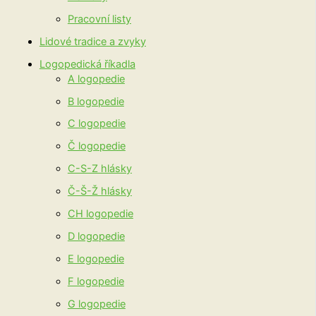
Pracovní listy
Lidové tradice a zvyky
Logopedická říkadla
A logopedie
B logopedie
C logopedie
Č logopedie
C-S-Z hlásky
Č-Š-Ž hlásky
CH logopedie
D logopedie
E logopedie
F logopedie
G logopedie