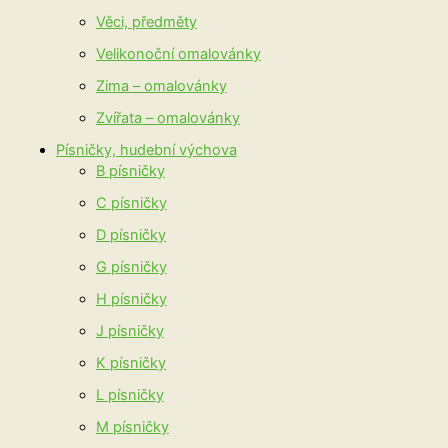
Věci, předměty
Velikonoční omalovánky
Zima – omalovánky
Zvířata – omalovánky
Písničky, hudební výchova
B písničky
C písničky
D písničky
G písničky
H písničky
J písničky
K písničky
L písničky
M písničky