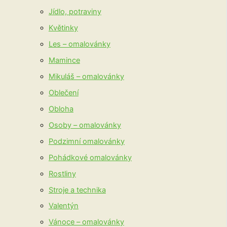
Jídlo, potraviny
Květinky
Les – omalovánky
Mamince
Mikuláš – omalovánky
Oblečení
Obloha
Osoby – omalovánky
Podzimní omalovánky
Pohádkové omalovánky
Rostliny
Stroje a technika
Valentýn
Vánoce – omalovánky