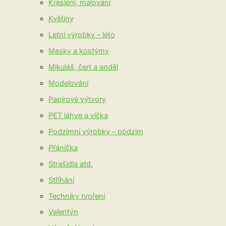
Kreslení, malování
Květiny
Letní výrobky – léto
Masky a kostýmy
Mikuláš, čert a anděl
Modelování
Papírové výtvory
PET láhve a víčka
Podzimní výrobky – podzim
Přáníčka
Strašidla atd.
Stříhání
Techniky tvoření
Valentýn