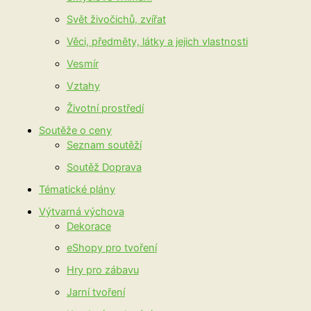
Svět živočichů, zvířat
Věci, předměty, látky a jejich vlastnosti
Vesmír
Vztahy
Životní prostředí
Soutěže o ceny
Seznam soutěží
Soutěž Doprava
Tématické plány
Výtvarná výchova
Dekorace
eShopy pro tvoření
Hry pro zábavu
Jarní tvoření