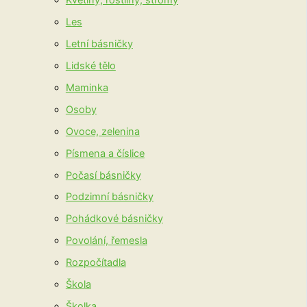
Květiny, rostliny, stromy
Les
Letní básničky
Lidské tělo
Maminka
Osoby
Ovoce, zelenina
Písmena a číslice
Počasí básničky
Podzimní básničky
Pohádkové básničky
Povolání, řemesla
Rozpočítadla
Škola
Školka