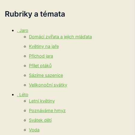
Rubriky a témata
. Jaro
Domácí zvířata a jejich mláďata
Květiny na jaře
Příchod jara
Přílet ptáků
Sázíme sazenice
Velikonoční svátky
. Léto
Letní květiny
Poznáváme hmyz
Svátek dětí
Voda