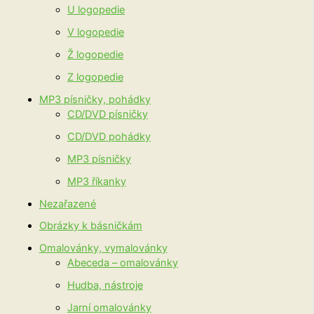
U logopedie
V logopedie
Ž logopedie
Z logopedie
MP3 písničky, pohádky
CD/DVD písničky
CD/DVD pohádky
MP3 písničky
MP3 říkanky
Nezařazené
Obrázky k básničkám
Omalovánky, vymalovánky
Abeceda – omalovánky
Hudba, nástroje
Jarní omalovánky