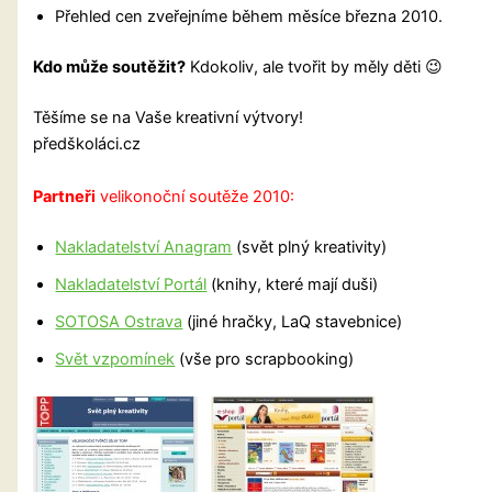
Přehled cen zveřejníme během měsíce března 2010.
Kdo může soutěžit?
Kdokoliv, ale tvořit by měly děti 😉
Těšíme se na Vaše kreativní výtvory!
předškoláci.cz
Partneři
velikonoční soutěže 2010:
Nakladatelství Anagram
(svět plný kreativity)
Nakladatelství Portál
(knihy, které mají duši)
SOTOSA Ostrava
(jiné hračky, LaQ stavebnice)
Svět vzpomínek
(vše pro scrapbooking)