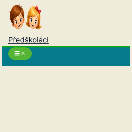
Přeskočit
na
obsah
Předškoláci
Hledat