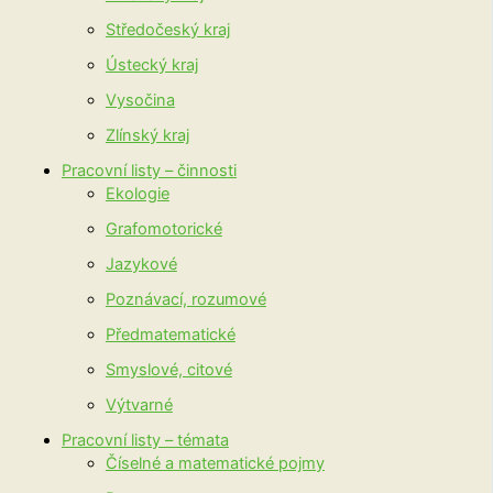
Středočeský kraj
Ústecký kraj
Vysočina
Zlínský kraj
Pracovní listy – činnosti
Ekologie
Grafomotorické
Jazykové
Poznávací, rozumové
Předmatematické
Smyslové, citové
Výtvarné
Pracovní listy – témata
Číselné a matematické pojmy