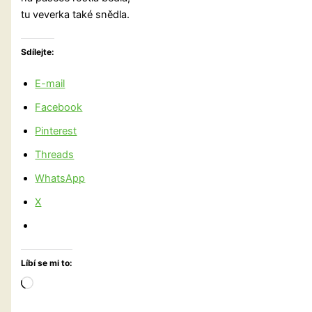
tu veverka také snědla.
Sdílejte:
E-mail
Facebook
Pinterest
Threads
WhatsApp
X
Líbí se mi to:
Načítání…