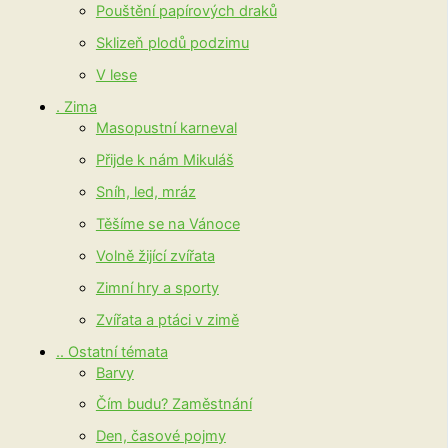
Pouštění papírových draků
Sklizeň plodů podzimu
V lese
. Zima
Masopustní karneval
Přijde k nám Mikuláš
Sníh, led, mráz
Těšíme se na Vánoce
Volně žijící zvířata
Zimní hry a sporty
Zvířata a ptáci v zimě
.. Ostatní témata
Barvy
Čím budu? Zaměstnání
Den, časové pojmy