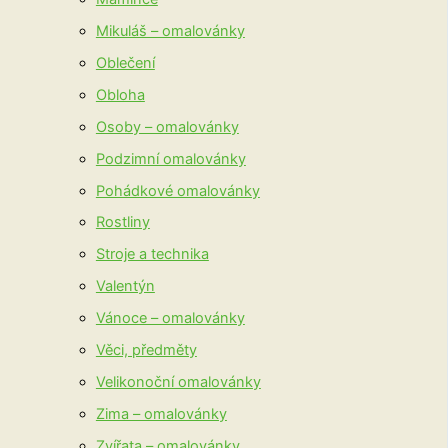
Mikuláš – omalovánky
Oblečení
Obloha
Osoby – omalovánky
Podzimní omalovánky
Pohádkové omalovánky
Rostliny
Stroje a technika
Valentýn
Vánoce – omalovánky
Věci, předměty
Velikonoční omalovánky
Zima – omalovánky
Zvířata – omalovánky