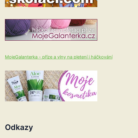
MojeGalanterka - příze a vlny na pletení i háčkování
Odkazy