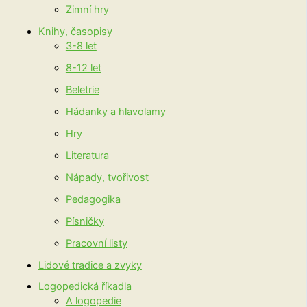
Zimní hry
Knihy, časopisy
3-8 let
8-12 let
Beletrie
Hádanky a hlavolamy
Hry
Literatura
Nápady, tvořivost
Pedagogika
Písničky
Pracovní listy
Lidové tradice a zvyky
Logopedická říkadla
A logopedie