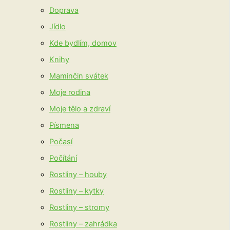
Doprava
Jídlo
Kde bydlím, domov
Knihy
Maminčin svátek
Moje rodina
Moje tělo a zdraví
Písmena
Počasí
Počítání
Rostliny – houby
Rostliny – kytky
Rostliny – stromy
Rostliny – zahrádka