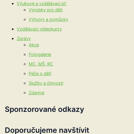
Výukové a vzdělávací př.
Výrobky pro děti
Výtvory a pomůcky
Vzdělávací videokurzy
Zprávy
Akce
Fotogalerie
MC, MŠ, RC
Péče o děti
Služby a činnosti
Zdarma
Sponzorované odkazy
Doporučujeme navštívit