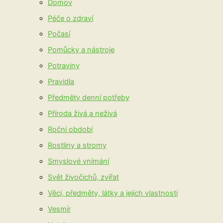
Domov
Péče o zdraví
Počasí
Pomůcky a nástroje
Potraviny
Pravidla
Předměty denní potřeby
Příroda živá a neživá
Roční období
Rostliny a stromy
Smyslové vnímání
Svět živočichů, zvířat
Věci, předměty, látky a jejich vlastnosti
Vesmír