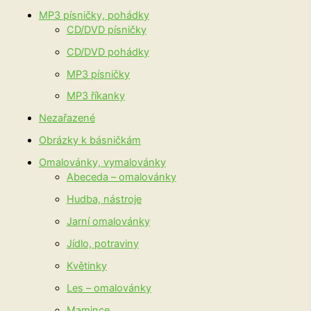
MP3 písničky, pohádky
CD/DVD písničky
CD/DVD pohádky
MP3 písničky
MP3 říkanky
Nezařazené
Obrázky k básničkám
Omalovánky, vymalovánky
Abeceda – omalovánky
Hudba, nástroje
Jarní omalovánky
Jídlo, potraviny
Květinky
Les – omalovánky
Mamince