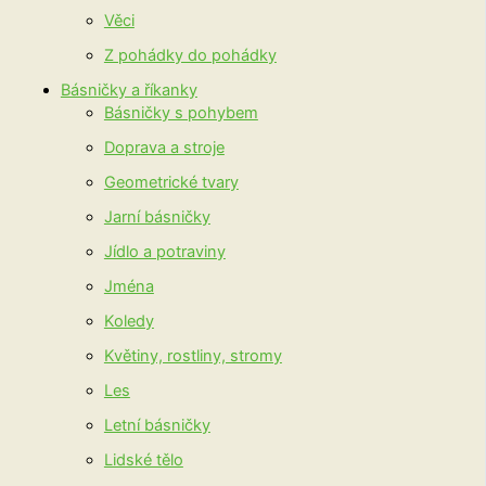
Věci
Z pohádky do pohádky
Básničky a říkanky
Básničky s pohybem
Doprava a stroje
Geometrické tvary
Jarní básničky
Jídlo a potraviny
Jména
Koledy
Květiny, rostliny, stromy
Les
Letní básničky
Lidské tělo