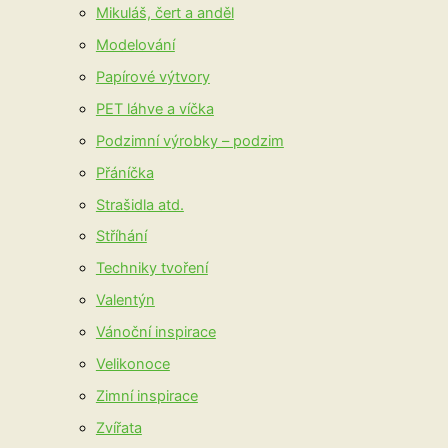
Mikuláš, čert a anděl
Modelování
Papírové výtvory
PET láhve a víčka
Podzimní výrobky – podzim
Přáníčka
Strašidla atd.
Stříhání
Techniky tvoření
Valentýn
Vánoční inspirace
Velikonoce
Zimní inspirace
Zvířata