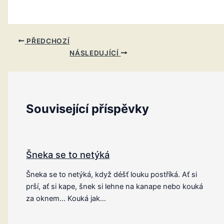
PŘEDCHOZÍ
NÁSLEDUJÍCÍ
Související příspěvky
Šneka se to netýká
Šneka se to netýká, když déšť louku postříká. Ať si
prší, ať si kape, šnek si lehne na kanape nebo kouká
za oknem… Kouká jak…