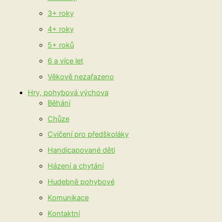
3+ roky
4+ roky
5+ roků
6 a více let
Věkově nezařazeno
Hry, pohybová výchova
Běhání
Chůze
Cvičení pro předškoláky
Handicapované děti
Házení a chytání
Hudebně pohybové
Komunikace
Kontaktní