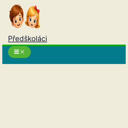
Přeskočit
na
obsah
Předškoláci
Hledat