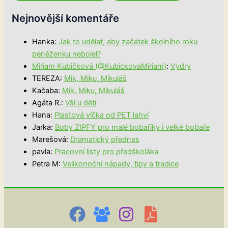
Nejnovější komentáře
Hanka
:
Jak to udělat, aby začátek školního roku
peněženku nebolel?
Miriam Kubičková (@KubickovaMiriam)
:
Vydry
TEREZA
:
Mik, Miku, Mikuláš
Kačaba
:
Mik, Miku, Mikuláš
Agáta R.
:
Vši u dětí
Hana
:
Plastová víčka od PET lahví
Jarka
:
Boby ZIPFY pro malé bobaříky i velké bobaře
Marešová
:
Dramatický přednes
pavla
:
Pracovní listy pro předškoláka
Petra M
:
Velikonoční nápady, tipy a tradice