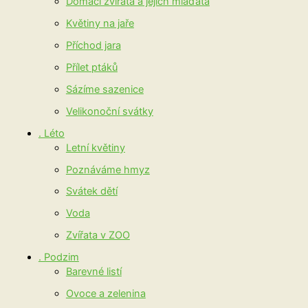
Domácí zvířata a jejich mláďata
Květiny na jaře
Příchod jara
Přílet ptáků
Sázíme sazenice
Velikonoční svátky
. Léto
Letní květiny
Poznáváme hmyz
Svátek dětí
Voda
Zvířata v ZOO
. Podzim
Barevné listí
Ovoce a zelenina