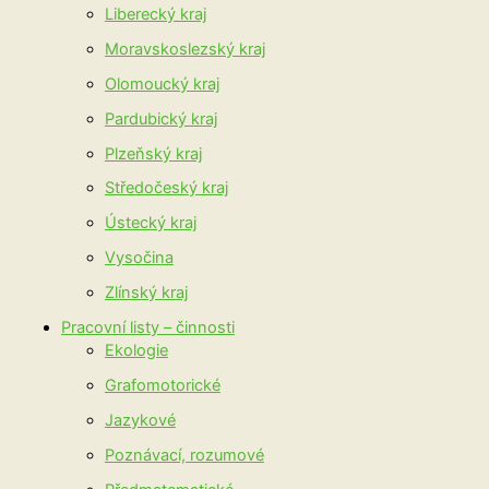
Liberecký kraj
Moravskoslezský kraj
Olomoucký kraj
Pardubický kraj
Plzeňský kraj
Středočeský kraj
Ústecký kraj
Vysočina
Zlínský kraj
Pracovní listy – činnosti
Ekologie
Grafomotorické
Jazykové
Poznávací, rozumové