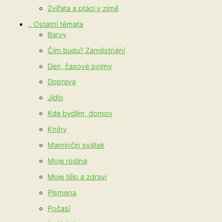
Zvířata a ptáci v zimě
.. Ostatní témata
Barvy
Čím budu? Zaměstnání
Den, časové pojmy
Doprava
Jídlo
Kde bydlím, domov
Knihy
Maminčin svátek
Moje rodina
Moje tělo a zdraví
Písmena
Počasí