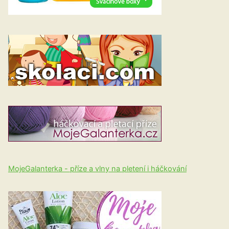
MojeGalanterka - příze a vlny na pletení i háčkování