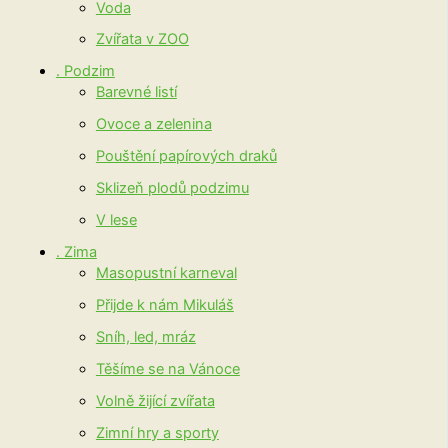
Voda
Zvířata v ZOO
. Podzim
Barevné listí
Ovoce a zelenina
Pouštění papírových draků
Sklizeň plodů podzimu
V lese
. Zima
Masopustní karneval
Přijde k nám Mikuláš
Sníh, led, mráz
Těšíme se na Vánoce
Volně žijící zvířata
Zimní hry a sporty