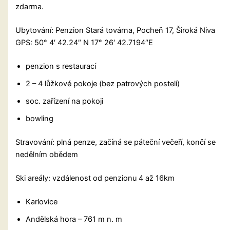
zdarma.
Ubytování: Penzion Stará továrna, Pocheň 17, Široká Niva
GPS: 50° 4′ 42.24″ N 17° 26′ 42.7194″E
penzion s restaurací
2 – 4 lůžkové pokoje (bez patrových postelí)
soc. zařízení na pokoji
bowling
Stravování: plná penze, začíná se páteční večeří, končí se
nedělním obědem
Ski areály: vzdálenost od penzionu 4 až 16km
Karlovice
Andělská hora – 761 m n. m