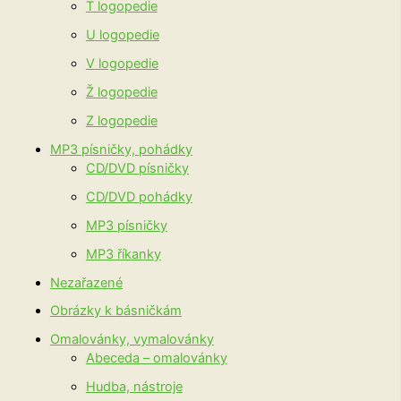
T logopedie
U logopedie
V logopedie
Ž logopedie
Z logopedie
MP3 písničky, pohádky
CD/DVD písničky
CD/DVD pohádky
MP3 písničky
MP3 říkanky
Nezařazené
Obrázky k básničkám
Omalovánky, vymalovánky
Abeceda – omalovánky
Hudba, nástroje