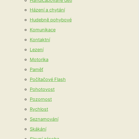
Handicapované děti
Házení a chytání
Hudebně pohybové
Komunikace
Kontaktní
Lezení
Motorika
Paměť
Počítačové Flash
Pohotovost
Pozornost
Rychlost
Seznamování
Skákání
Slovní zásoba