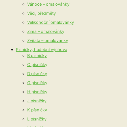
Vánoce – omalovánky
Věci, předměty
Velikonoční omalovánky
Zima – omalovánky
Zvířata – omalovánky
Písničky, hudební výchova
B písničky
C písničky
D písničky
G písničky
H písničky
J písničky
K písničky
L písničky