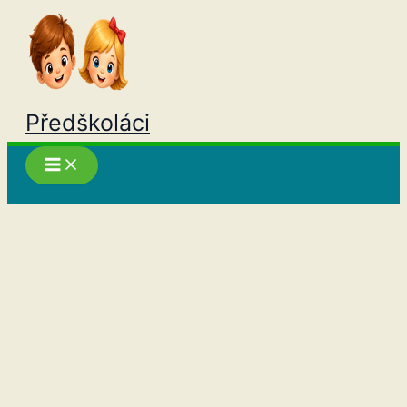
Přeskočit
na
obsah
Předškoláci
Hledat