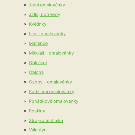
Jarní omalovánky
Jídlo, potraviny
Květinky
Les – omalovánky
Mamince
Mikuláš – omalovánky
Oblečení
Obloha
Osoby – omalovánky
Podzimní omalovánky
Pohádkové omalovánky
Rostliny
Stroje a technika
Valentýn