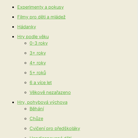
Experimenty a pokusy
Filmy pro děti a mládež
Hádanky
Hry podle věku
0-3 roky
3+ roky
4+ roky
5+ roků
6 a více let
Věkově nezařazeno
Hry, pohybová výchova
Běhání
Chůze
Cvičení pro předškoláky