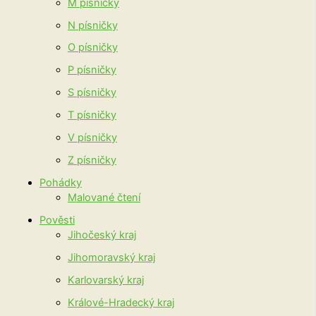
M písničky
N písničky
O písničky
P písničky
S písničky
T písničky
V písničky
Z písničky
Pohádky
Malované čtení
Pověsti
Jihočeský kraj
Jihomoravský kraj
Karlovarský kraj
Králové-Hradecký kraj