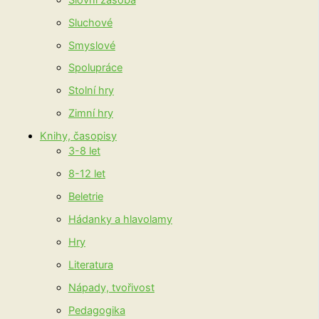
Sluchové
Smyslové
Spolupráce
Stolní hry
Zimní hry
Knihy, časopisy
3-8 let
8-12 let
Beletrie
Hádanky a hlavolamy
Hry
Literatura
Nápady, tvořivost
Pedagogika