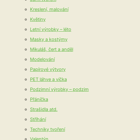
Kreslení, malování
Květiny
Letní výrobky – léto
Masky a kostýmy
Mikuláš, čert a anděl
Modelování
Papírové výtvory
PET láhve a víčka
Podzimní výrobky – podzim
Přáníčka
Strašidla atd.
Stříhání
Techniky tvoření
Valentýn