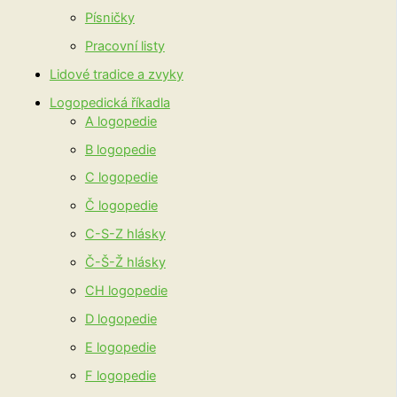
Písničky
Pracovní listy
Lidové tradice a zvyky
Logopedická říkadla
A logopedie
B logopedie
C logopedie
Č logopedie
C-S-Z hlásky
Č-Š-Ž hlásky
CH logopedie
D logopedie
E logopedie
F logopedie