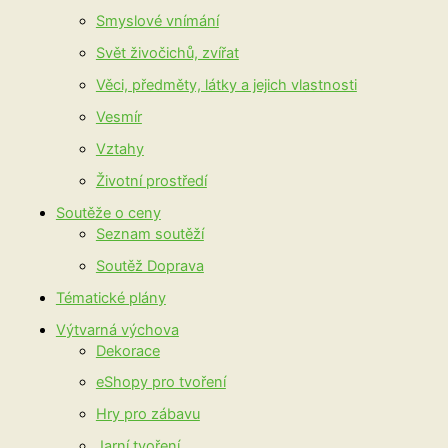
Smyslové vnímání
Svět živočichů, zvířat
Věci, předměty, látky a jejich vlastnosti
Vesmír
Vztahy
Životní prostředí
Soutěže o ceny
Seznam soutěží
Soutěž Doprava
Tématické plány
Výtvarná výchova
Dekorace
eShopy pro tvoření
Hry pro zábavu
Jarní tvoření