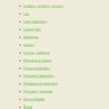
Květiny, rostliny, stromy
Les
Letní básničky
Lidské tělo
Maminka
Osoby
Ovoce, zelenina
Písmena a číslice
Počasí básničky
Podzimní básničky
Pohádkové básničky
Povolání, řemesla
Rozpočítadla
Škola