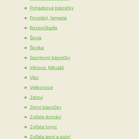
Pohádkové básničky
Povolání, řemesla
Rozpočítadla
Škola
Školka
Sportovní básničky
Vánoce, Mikuláš
Věci
Velikonoce
Zdraví
Zimní básničky
Zvířata domácí
Zvířata hmyz
Zvířata lesní a polní