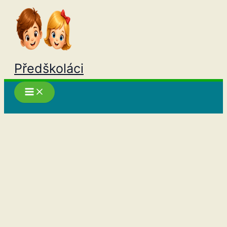
Přeskočit
na
obsah
Předškoláci
Hledat