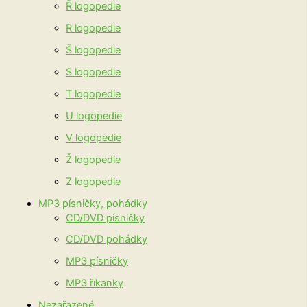
Ř logopedie
R logopedie
Š logopedie
S logopedie
T logopedie
U logopedie
V logopedie
Ž logopedie
Z logopedie
MP3 písničky, pohádky
CD/DVD písničky
CD/DVD pohádky
MP3 písničky
MP3 říkanky
Nezařazené