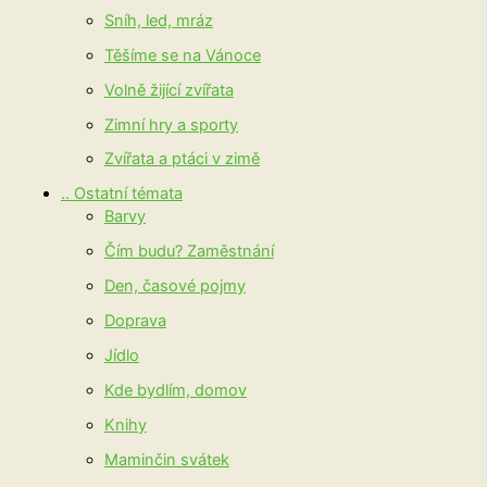
Sníh, led, mráz
Těšíme se na Vánoce
Volně žijící zvířata
Zimní hry a sporty
Zvířata a ptáci v zimě
.. Ostatní témata
Barvy
Čím budu? Zaměstnání
Den, časové pojmy
Doprava
Jídlo
Kde bydlím, domov
Knihy
Maminčin svátek