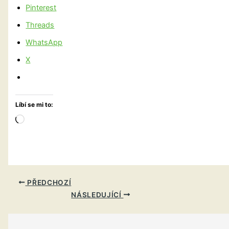
Pinterest
Threads
WhatsApp
X
Líbí se mi to:
Načítání…
PŘEDCHOZÍ
NÁSLEDUJÍCÍ