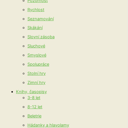
Pozornost
Rychlost
Seznamování
Skákání
Slovní zásoba
Sluchové
Smyslové
Spolupráce
Stolní hry
Zimní hry
Knihy, časopisy
3-8 let
8-12 let
Beletrie
Hádanky a hlavolamy