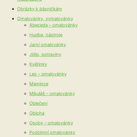
Obrázky k básničkám
Omalovánky, vymalovánky
Abeceda – omalovánky
Hudba, nástroje
Jarní omalovánky
Jídlo, potraviny
Květinky
Les – omalovánky
Mamince
Mikuláš – omalovánky
Oblečení
Obloha
Osoby – omalovánky
Podzimní omalovánky