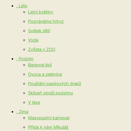
. Léto
Letní květiny
Poznáváme hmyz
Svátek dětí
Voda
Zvířata v ZOO
. Podzim
Barevné listí
Ovoce a zelenina
Pouštění papírových draků
Sklizeň plodů podzimu
V lese
. Zima
Masopustní karneval
Přijde k nám Mikuláš