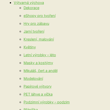
Výtvarná výchova
Dekorace
eShopy pro tvoření
Hry pro zábavu
Jarní tvoření
Kreslení, malování
Květiny
Letní výrobky – léto
Masky a kostýmy
Mikuláš, čert a anděl
Modelování
Papírové výtvory
PET láhve a víčka
Podzimní výrobky – podzim
Přáníčka