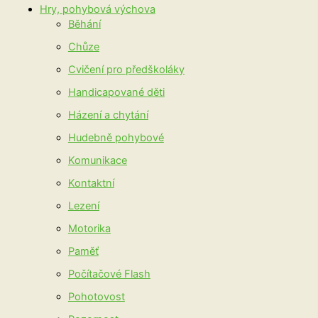
Hry, pohybová výchova
Běhání
Chůze
Cvičení pro předškoláky
Handicapované děti
Házení a chytání
Hudebně pohybové
Komunikace
Kontaktní
Lezení
Motorika
Paměť
Počítačové Flash
Pohotovost