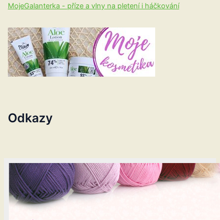
MojeGalanterka - příze a vlny na pletení i háčkování
Odkazy