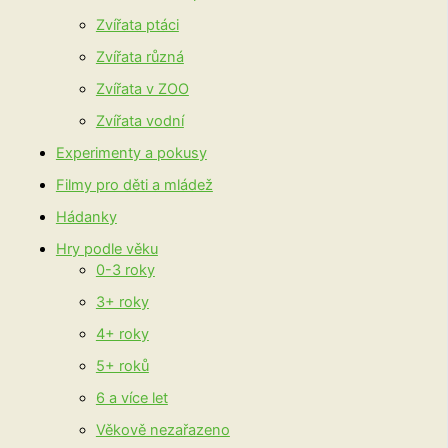
Zvířata ptáci
Zvířata různá
Zvířata v ZOO
Zvířata vodní
Experimenty a pokusy
Filmy pro děti a mládež
Hádanky
Hry podle věku
0-3 roky
3+ roky
4+ roky
5+ roků
6 a více let
Věkově nezařazeno