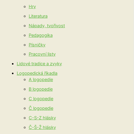
Hry
Literatura
Nápady, tvořivost
Pedagogika
Písničky
Pracovní listy
Lidové tradice a zvyky
Logopedická říkadla
A logopedie
B logopedie
C logopedie
Č logopedie
C-S-Z hlásky
Č-Š-Ž hlásky