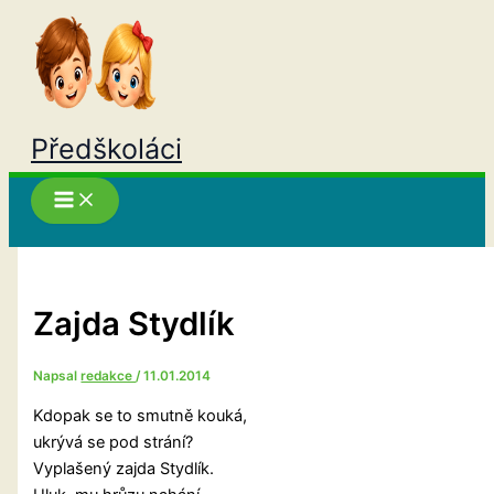
Přeskočit
na
obsah
Předškoláci
Hledat
Zajda Stydlík
Napsal
redakce
/
11.01.2014
Kdopak se to smutně kouká,
ukrývá se pod strání?
Vyplašený zajda Stydlík.