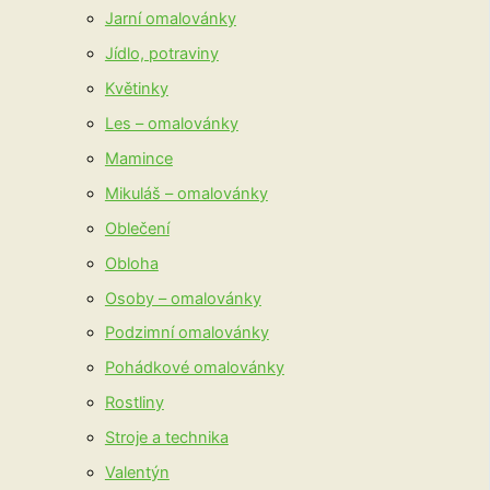
Jarní omalovánky
Jídlo, potraviny
Květinky
Les – omalovánky
Mamince
Mikuláš – omalovánky
Oblečení
Obloha
Osoby – omalovánky
Podzimní omalovánky
Pohádkové omalovánky
Rostliny
Stroje a technika
Valentýn