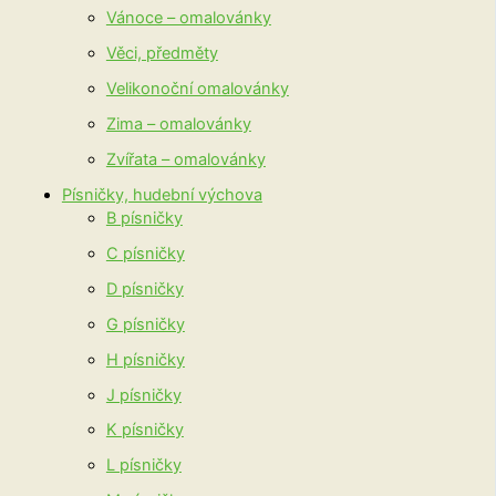
Vánoce – omalovánky
Věci, předměty
Velikonoční omalovánky
Zima – omalovánky
Zvířata – omalovánky
Písničky, hudební výchova
B písničky
C písničky
D písničky
G písničky
H písničky
J písničky
K písničky
L písničky