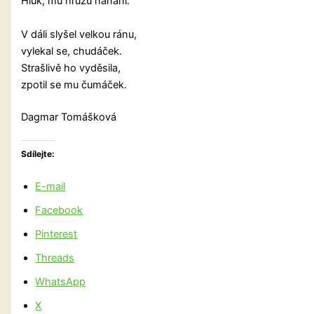
Hluk, mu hrůzu nahání.
V dáli slyšel velkou ránu,
vylekal se, chudáček.
Strašlivě ho vyděsila,
zpotil se mu čumáček.
Dagmar Tomášková
Sdílejte:
E-mail
Facebook
Pinterest
Threads
WhatsApp
X