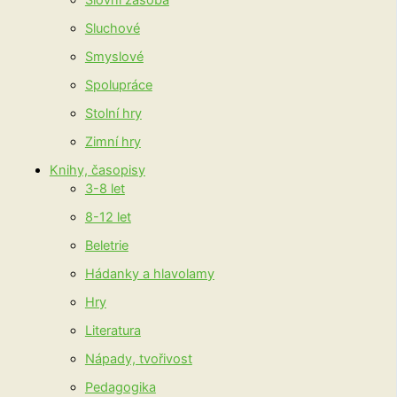
Slovní zásoba
Sluchové
Smyslové
Spolupráce
Stolní hry
Zimní hry
Knihy, časopisy
3-8 let
8-12 let
Beletrie
Hádanky a hlavolamy
Hry
Literatura
Nápady, tvořivost
Pedagogika