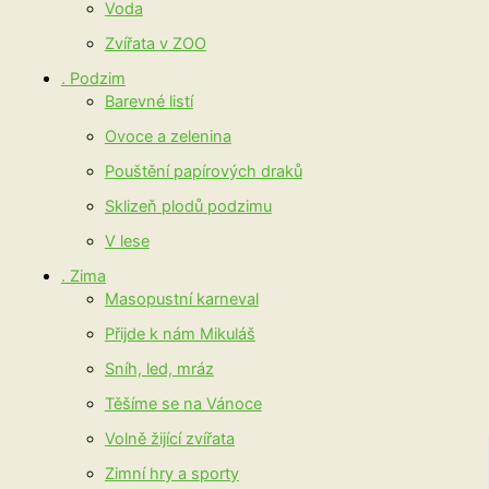
Voda
Zvířata v ZOO
. Podzim
Barevné listí
Ovoce a zelenina
Pouštění papírových draků
Sklizeň plodů podzimu
V lese
. Zima
Masopustní karneval
Přijde k nám Mikuláš
Sníh, led, mráz
Těšíme se na Vánoce
Volně žijící zvířata
Zimní hry a sporty