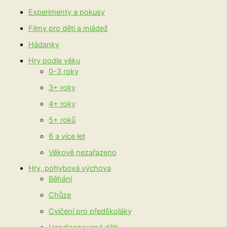
Experimenty a pokusy
Filmy pro děti a mládež
Hádanky
Hry podle věku
0-3 roky
3+ roky
4+ roky
5+ roků
6 a více let
Věkově nezařazeno
Hry, pohybová výchova
Běhání
Chůze
Cvičení pro předškoláky