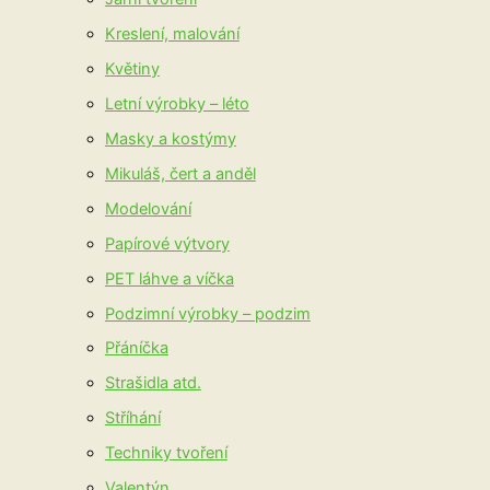
Kreslení, malování
Květiny
Letní výrobky – léto
Masky a kostýmy
Mikuláš, čert a anděl
Modelování
Papírové výtvory
PET láhve a víčka
Podzimní výrobky – podzim
Přáníčka
Strašidla atd.
Stříhání
Techniky tvoření
Valentýn