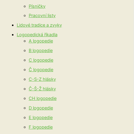
Písničky
Pracovní listy
Lidové tradice a zvyky
Logopedická říkadla
A logopedie
B logopedie
C logopedie
Č logopedie
C-S-Z hlásky
Č-Š-Ž hlásky
CH logopedie
D logopedie
E logopedie
F logopedie