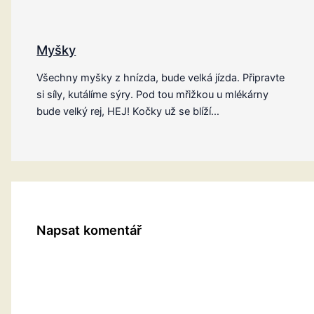
Myšky
Všechny myšky z hnízda, bude velká jízda. Připravte
si síly, kutálíme sýry. Pod tou mřižkou u mlékárny
bude velký rej, HEJ! Kočky už se blíží…
Napsat komentář