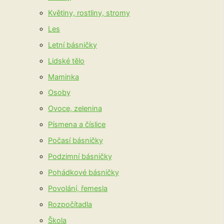
Květiny, rostliny, stromy
Les
Letní básničky
Lidské tělo
Maminka
Osoby
Ovoce, zelenina
Písmena a číslice
Počasí básničky
Podzimní básničky
Pohádkové básničky
Povolání, řemesla
Rozpočítadla
Škola