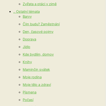
Zvířata a ptáci v zimě
.. Ostatní témata
Barvy
Čím budu? Zaměstnání
Den, časové pojmy
Doprava
Jídlo
Kde bydlím, domov
Knihy
Maminčin svátek
Moje rodina
Moje tělo a zdraví
Písmena
Počasí