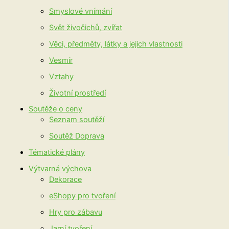
Smyslové vnímání
Svět živočichů, zvířat
Věci, předměty, látky a jejich vlastnosti
Vesmír
Vztahy
Životní prostředí
Soutěže o ceny
Seznam soutěží
Soutěž Doprava
Tématické plány
Výtvarná výchova
Dekorace
eShopy pro tvoření
Hry pro zábavu
Jarní tvoření