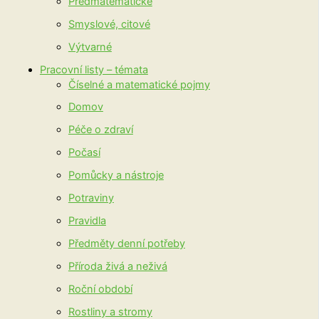
Předmatematické
Smyslové, citové
Výtvarné
Pracovní listy – témata
Číselné a matematické pojmy
Domov
Péče o zdraví
Počasí
Pomůcky a nástroje
Potraviny
Pravidla
Předměty denní potřeby
Příroda živá a neživá
Roční období
Rostliny a stromy