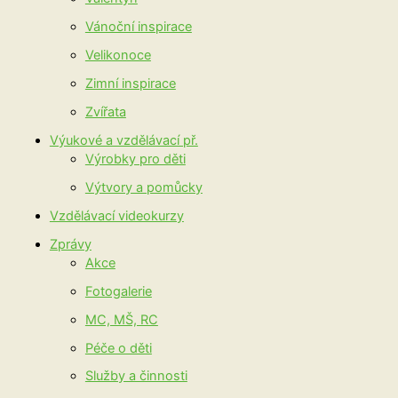
Vánoční inspirace
Velikonoce
Zimní inspirace
Zvířata
Výukové a vzdělávací př.
Výrobky pro děti
Výtvory a pomůcky
Vzdělávací videokurzy
Zprávy
Akce
Fotogalerie
MC, MŠ, RC
Péče o děti
Služby a činnosti