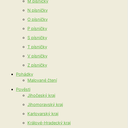
M písničky
N písničky
O písničky
P písničky
S písničky
T písničky
V písničky
Z písničky
Pohádky
Malované čtení
Pověsti
Jihočeský kraj
Jihomoravský kraj
Karlovarský kraj
Králové-Hradecký kraj