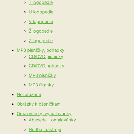
T logopedie
U logopedie
V logopedie
Ž logopedie
Z logopedie
MP3 písničky, pohádky
CD/DVD písničky
CD/DVD pohádky
MP3 písničky
MP3 říkanky
Nezařazené
Obrázky k básničkám
Omalovánky, vymalovánky
Abeceda – omalovánky
Hudba, nástroje