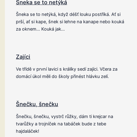
Šneka se to netýká
Šneka se to netýká, když déšť louku postříká. Ať si
prší, ať si kape, šnek si lehne na kanape nebo kouká
za oknem… Kouká jak…
Zajíci
Ve třídě v první lavici s králíky sedí zajíci. Včera za
domácí úkol měli do školy přinést hlávku zelí.
Šnečku, šnečku
Šnečku, šnečku, vystrč růžky, dám ti krejcar na
tvarůžky a trojníček na tabáček bude z tebe
hajdaláček!