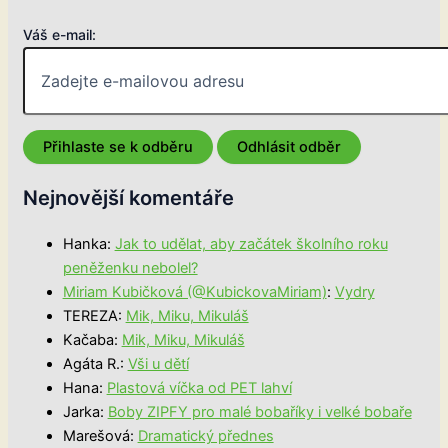
Váš e-mail:
Nejnovější komentáře
Hanka
:
Jak to udělat, aby začátek školního roku
peněženku nebolel?
Miriam Kubičková (@KubickovaMiriam)
:
Vydry
TEREZA
:
Mik, Miku, Mikuláš
Kačaba
:
Mik, Miku, Mikuláš
Agáta R.
:
Vši u dětí
Hana
:
Plastová víčka od PET lahví
Jarka
:
Boby ZIPFY pro malé bobaříky i velké bobaře
Marešová
:
Dramatický přednes