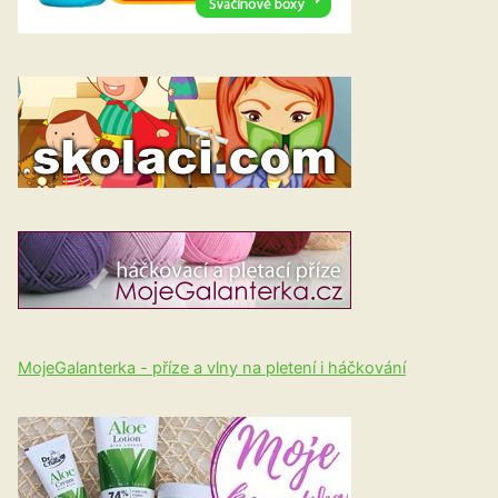
MojeGalanterka - příze a vlny na pletení i háčkování