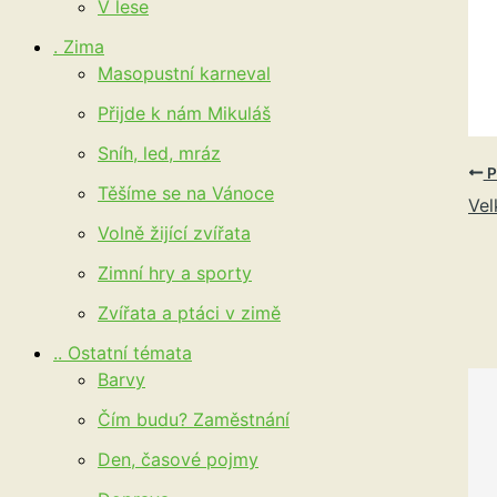
V lese
. Zima
Masopustní karneval
Přijde k nám Mikuláš
Sníh, led, mráz
P
Těšíme se na Vánoce
Vel
Volně žijící zvířata
Zimní hry a sporty
Zvířata a ptáci v zimě
.. Ostatní témata
Barvy
Čím budu? Zaměstnání
Den, časové pojmy