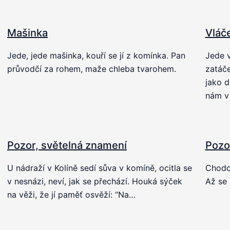
Mašinka
Vláč
Jede, jede mašinka, kouří se jí z komínka. Pan
Jede v
průvodčí za rohem, maže chleba tvarohem.
zatáče
jako d
nám v
Pozor, světelná znamení
Pozo
U nádraží v Kolíně sedí sůva v komíně, ocitla se
Chodci
v nesnázi, neví, jak se přechází. Houká sýček
Až se 
na věži, že jí paměť osvěží: “Na…