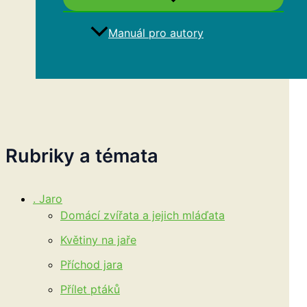
Manuál pro autory
Hledat
Rubriky a témata
. Jaro
Domácí zvířata a jejich mláďata
Květiny na jaře
Příchod jara
Přílet ptáků