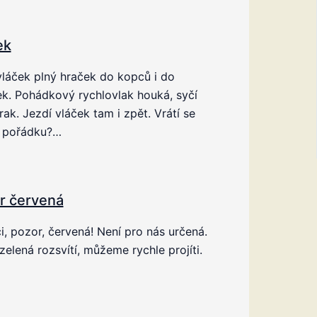
ek
láček plný hraček do kopců i do
k. Pohádkový rychlovlak houká, syčí
rak. Jezdí vláček tam i zpět. Vrátí se
 pořádku?…
r červená
, pozor, červená! Není pro nás určená.
zelená rozsvítí, můžeme rychle projíti.