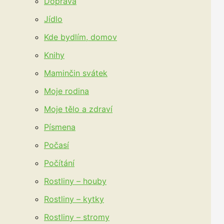
Doprava
Jídlo
Kde bydlím, domov
Knihy
Maminčin svátek
Moje rodina
Moje tělo a zdraví
Písmena
Počasí
Počítání
Rostliny – houby
Rostliny – kytky
Rostliny – stromy