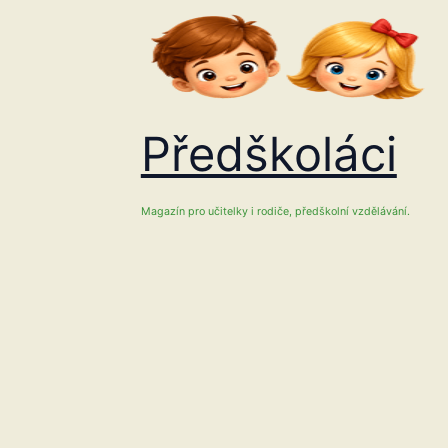
Přeskočit
na
obsah
Předškoláci
Magazín pro učitelky i rodiče, předškolní vzdělávání.