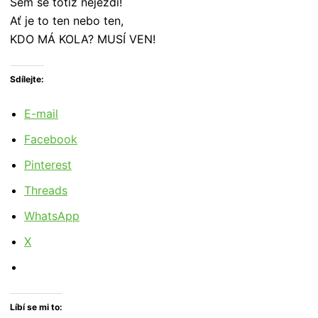
Sem se totiž nejezdí!
Ať je to ten nebo ten,
KDO MÁ KOLA? MUSÍ VEN!
Sdílejte:
E-mail
Facebook
Pinterest
Threads
WhatsApp
X
Líbí se mi to: