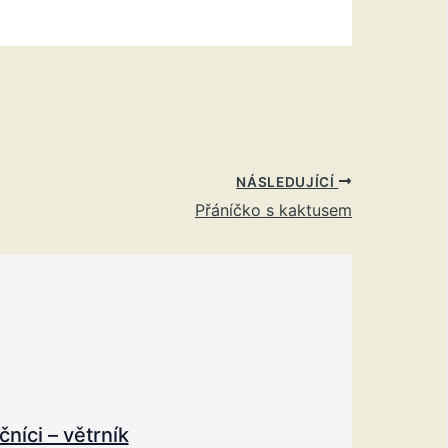
NÁSLEDUJÍCÍ
Přáníčko s kaktusem
níci – větrník