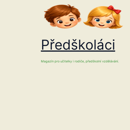
Přeskočit
na
obsah
Předškoláci
Magazín pro učitelky i rodiče, předškolní vzdělávání.