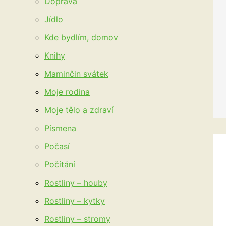
Doprava
Jídlo
Kde bydlím, domov
Knihy
Maminčin svátek
Moje rodina
Moje tělo a zdraví
Písmena
Počasí
Počítání
Rostliny – houby
Rostliny – kytky
Rostliny – stromy