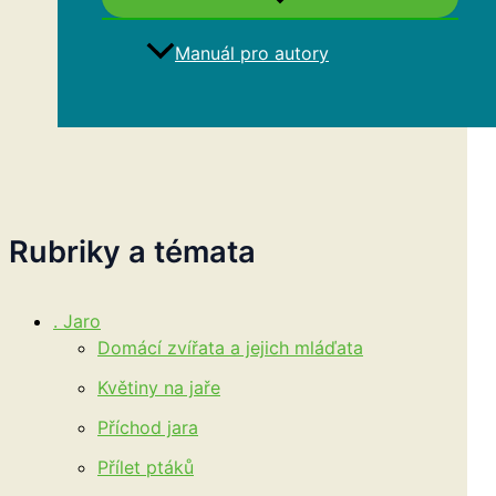
Manuál pro autory
Hledat
Rubriky a témata
. Jaro
Domácí zvířata a jejich mláďata
Květiny na jaře
Příchod jara
Přílet ptáků