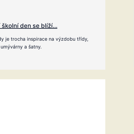
 školní den se blíží…
y je trocha inspirace na výzdobu třídy,
 umývárny a šatny.