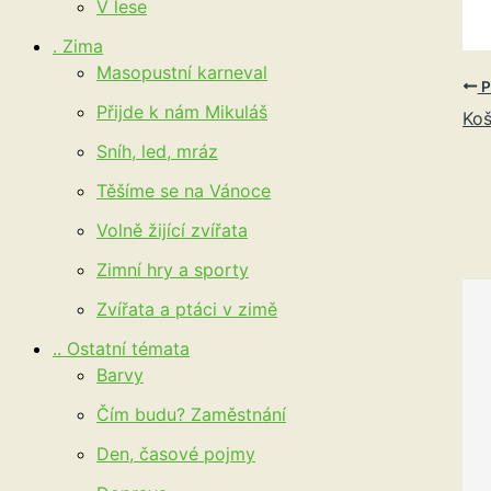
V lese
. Zima
Masopustní karneval
P
Přijde k nám Mikuláš
Koš
Sníh, led, mráz
Těšíme se na Vánoce
Volně žijící zvířata
Zimní hry a sporty
Zvířata a ptáci v zimě
.. Ostatní témata
Barvy
Čím budu? Zaměstnání
Den, časové pojmy